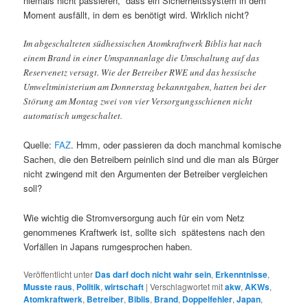
niemals nicht passieren, dass ein Sicherheitssystem in dem
Moment ausfällt, in dem es benötigt wird. Wirklich nicht?
Im abgeschalteten südhessischen Atomkraftwerk Biblis hat nach
einem Brand in einer Umspannanlage die Umschaltung auf das
Reservenetz versagt. Wie der Betreiber RWE und das hessische
Umweltministerium am Donnerstag bekanntgaben, hatten bei der
Störung am Montag zwei von vier Versorgungsschienen nicht
automatisch umgeschaltet.
Quelle:
FAZ
. Hmm, oder passieren da doch manchmal komische
Sachen, die den Betreibern peinlich sind und die man als Bürger
nicht zwingend mit den Argumenten der Betreiber vergleichen
soll?
Wie wichtig die Stromversorgung auch für ein vom Netz
genommenes Kraftwerk ist, sollte sich spätestens nach den
Vorfällen in Japans rumgesprochen haben.
Veröffentlicht unter
Das darf doch nicht wahr sein
,
Erkenntnisse
,
Musste raus
,
Politik
,
wirtschaft
|
Verschlagwortet mit
akw
,
AKWs
,
Atomkraftwerk
,
Betreiber
,
Biblis
,
Brand
,
Doppelfehler
,
Japan
,