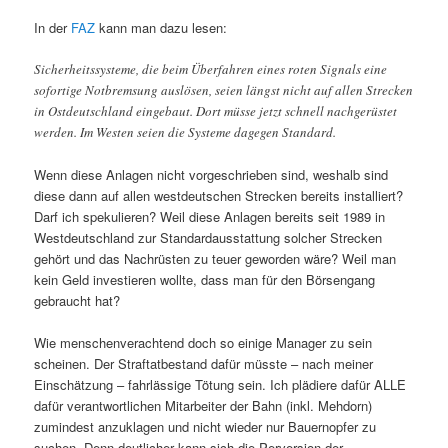
In der
FAZ
kann man dazu lesen:
Sicherheitssysteme, die beim Überfahren eines roten Signals eine
sofortige Notbremsung auslösen, seien längst nicht auf allen Strecken
in Ostdeutschland eingebaut. Dort müsse jetzt schnell nachgerüstet
werden. Im Westen seien die Systeme dagegen Standard.
Wenn diese Anlagen nicht vorgeschrieben sind, weshalb sind
diese dann auf allen westdeutschen Strecken bereits installiert?
Darf ich spekulieren? Weil diese Anlagen bereits seit 1989 in
Westdeutschland zur Standardausstattung solcher Strecken
gehört und das Nachrüsten zu teuer geworden wäre? Weil man
kein Geld investieren wollte, dass man für den Börsengang
gebraucht hat?
Wie menschenverachtend doch so einige Manager zu sein
scheinen. Der Straftatbestand dafür müsste – nach meiner
Einschätzung – fahrlässige Tötung sein. Ich plädiere dafür ALLE
dafür verantwortlichen Mitarbeiter der Bahn (inkl. Mehdorn)
zumindest anzuklagen und nicht wieder nur Bauernopfer zu
suchen. Denn deutlicher kann sich die Perversion der