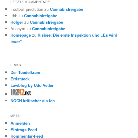
LETZTE KOMMENTARE
Football prediction
zu
Cannabisfreigabe
-thh
zu
Cannabisfreigabe
Holger
zu
Cannabisfreigabe
Anonym
zu
Cannabisfreigabe
Homepage
zu
Kisbee: Die erste Inspektion und „Es wird
teuer“
LINKS
Der Tuedelkram
Erdstueck
Lawblog by Udo Vetter
NOCH kritischer als ich
META
Anmelden
Eintrags-Feed
Kommentar-Feed