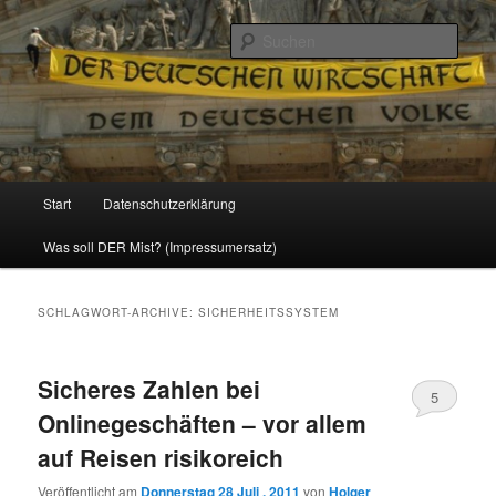
Politik, Wirtschaft, Soziales und Gesellschaft
Such
Reizzentrum
Hauptmenü
Start
Datenschutzerklärung
Zum
Zum
Was soll DER Mist? (Impressumersatz)
Inhalt
sekundären
wechseln
Inhalt
SCHLAGWORT-ARCHIVE:
SICHERHEITSSYSTEM
wechseln
Sicheres Zahlen bei
5
Onlinegeschäften – vor allem
auf Reisen risikoreich
Veröffentlicht am
Donnerstag 28 Juli , 2011
von
Holger