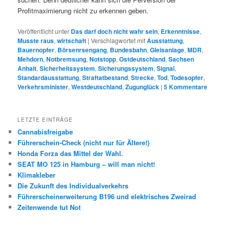
Profitmaximierung nicht zu erkennen geben.
Veröffentlicht unter
Das darf doch nicht wahr sein
,
Erkenntnisse
,
Musste raus
,
wirtschaft
|
Verschlagwortet mit
Ausstattung
,
Bauernopfer
,
Börsenrsengang
,
Bundesbahn
,
Gleisanlage
,
MDR
,
Mehdorn
,
Notbremsung
,
Notstopp
,
Ostdeutschland
,
Sachsen
Anhalt
,
Sicherheitssystem
,
Sicherungssystem
,
Signal
,
Standardausstattung
,
Straftatbestand
,
Strecke
,
Tod
,
Todesopfer
,
Verkehrsminister
,
Westdeutschland
,
Zugunglück
|
5
Kommentare
LETZTE EINTRÄGE
Cannabisfreigabe
Führerschein-Check (nicht nur für Ältere!)
Honda Forza das Mittel der Wahl.
SEAT MO 125 in Hamburg – will man nicht!
Klimakleber
Die Zukunft des Individualverkehrs
Führerscheinerweiterung B196 und elektrisches Zweirad
Zeitenwende tut Not