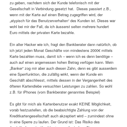
zu geben, nachdem sich der Kunde telefonisch mit der
Gesellschaft in Verbindung gesetzt hat. Dieses passiert z.B.,
wenn mit der Karte auf einen Betrag zugegriffen wird, der
„atypisch für das Benutzerverhalten“ des Kunden ist. Dieses war
wohl bei mir der Fall, da ich äusserst selten mehrere hundert
Euro mittels der privaten Karte bezahle.
Ein alter Hacker wie ich, fragt den Bankberater dann natürlich, ob
ich jetzt jeden Monat Geschäfte von mindestens 2000€ mittels
Karte bezahlen muss, damit ich – wenn ich es denn benötige –
auch auf einen angemessen hohen Betrag verfügen kann. Mein
„Banker“ zog mir aber auch diesen Zahn, denn es gibt ausserdem
eine Sperrfunktion, die zufällig wirkt, wenn der Kunde ein
Geschäft abschliesst, mittels dessen in der Vergangenheit des
öfteren Kartendiebe versuchten Leistungen zu zahlen. So wohl
z.B. für iPhones (vom Bankberater genanntes Beispiel)
Es gibt für mich als Kartenbenutzer exakt KEINE Möglichkeit,
vorab festzustellen, ob die beabsichtigte Zahlung von der
Kreditkartengesellschaft auch akzeptiert wird – zumindest ohne
in eine Sperre zu laufen. Der Grund ist: Das Risiko des