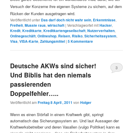
Versuch der Konzerne ihre eigenen Systeme zu sichern, auf dem
Rücken der Kunden ausgetragen wird.
Veröffentlicht unter
Das darf doch nicht wahr sein
,
Erkenntnisse
,
Freiheit
,
Musste raus
,
wirtschaft
|
Verschlagwortet mit
Hacker
,
Kredit
,
Kreditkarte
,
Kreditkartengesellschaft
,
Nutzerverhalten
,
Onlinegeschäft
,
Onlineshop
,
Reisen
,
Risiko
,
Sicherheitssystem
,
Visa
,
VISA-Karte
,
Zahlungsmittel
|
5
Kommentare
Deutsche AKWs sind sicher!
3
Und Biblis hat den niemals
passierenden
Doppelfehler…..
Veröffentlicht am
Freitag 8 April , 2011
von
Holger
Wenn es einen Störfall in einem Kraftwerk gibt, springt
automatisch das Sicherungssystem an. Und laut Aussagen der
Kraftwerksbetreiber und deren Vasallen (vulgo Politiker) kann es