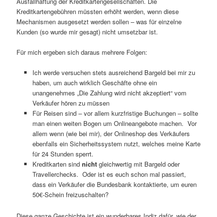
Ausfallhaftung der Kreditkartengesellschaften. Die
Kreditkartengebühren müssten erhöht werden, wenn diese
Mechanismen ausgesetzt werden sollen – was für einzelne
Kunden (so wurde mir gesagt) nicht umsetzbar ist.
Für mich ergeben sich daraus mehrere Folgen:
Ich werde versuchen stets ausreichend Bargeld bei mir zu
haben, um auch wirklich Geschäfte ohne ein
unangenehmes „Die Zahlung wird nicht akzeptiert“ vom
Verkäufer hören zu müssen
Für Reisen sind – vor allem kurzfristige Buchungen – sollte
man einen weiten Bogen um Onlineangebote machen. Vor
allem wenn (wie bei mir), der Onlineshop des Verkäufers
ebenfalls ein Sicherheitssystem nutzt, welches meine Karte
für 24 Stunden sperrt.
Kreditkarten sind
nicht
gleichwertig mit Bargeld oder
Travellerchecks. Oder ist es euch schon mal passiert,
dass ein Verkäufer die Bundesbank kontaktierte, um euren
50€-Schein freizuschalten?
Diese ganze Geschichte ist ein wunderbares Indiz dafür, wie der