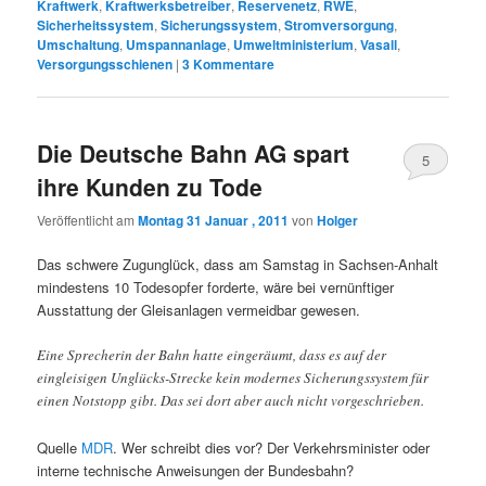
Kraftwerk
,
Kraftwerksbetreiber
,
Reservenetz
,
RWE
,
Sicherheitssystem
,
Sicherungssystem
,
Stromversorgung
,
Umschaltung
,
Umspannanlage
,
Umweltministerium
,
Vasall
,
Versorgungsschienen
|
3
Kommentare
Die Deutsche Bahn AG spart
5
ihre Kunden zu Tode
Veröffentlicht am
Montag 31 Januar , 2011
von
Holger
Das schwere Zugunglück, dass am Samstag in Sachsen-Anhalt
mindestens 10 Todesopfer forderte, wäre bei vernünftiger
Ausstattung der Gleisanlagen vermeidbar gewesen.
Eine Sprecherin der Bahn hatte eingeräumt, dass es auf der
eingleisigen Unglücks-Strecke kein modernes Sicherungssystem für
einen Notstopp gibt. Das sei dort aber auch nicht vorgeschrieben.
Quelle
MDR
. Wer schreibt dies vor? Der Verkehrsminister oder
interne technische Anweisungen der Bundesbahn?