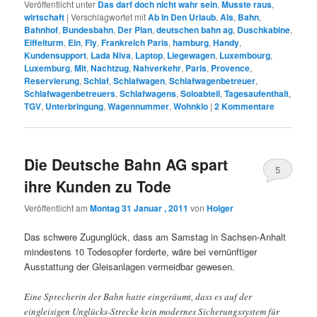
Veröffentlicht unter
Das darf doch nicht wahr sein
,
Musste raus
,
wirtschaft
|
Verschlagwortet mit
Ab In Den Urlaub
,
Als
,
Bahn
,
Bahnhof
,
Bundesbahn
,
Der Plan
,
deutschen bahn ag
,
Duschkabine
,
Eiffelturm
,
Ein
,
Fly
,
Frankreich Paris
,
hamburg
,
Handy
,
Kundensupport
,
Lada Niva
,
Laptop
,
Liegewagen
,
Luxembourg
,
Luxemburg
,
Mit
,
Nachtzug
,
Nahverkehr
,
Paris
,
Provence
,
Reservierung
,
Schlaf
,
Schlafwagen
,
Schlafwagenbetreuer
,
Schlafwagenbetreuers
,
Schlafwagens
,
Soloabteil
,
Tagesaufenthalt
,
TGV
,
Unterbringung
,
Wagennummer
,
Wohnklo
|
2
Kommentare
Die Deutsche Bahn AG spart
5
ihre Kunden zu Tode
Veröffentlicht am
Montag 31 Januar , 2011
von
Holger
Das schwere Zugunglück, dass am Samstag in Sachsen-Anhalt
mindestens 10 Todesopfer forderte, wäre bei vernünftiger
Ausstattung der Gleisanlagen vermeidbar gewesen.
Eine Sprecherin der Bahn hatte eingeräumt, dass es auf der
eingleisigen Unglücks-Strecke kein modernes Sicherungssystem für