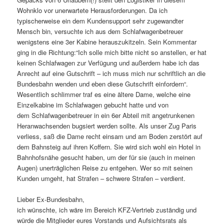
Wohnklo vor unerwartete Herausforderungen. Da ich
typischerweise ein dem Kundensupport sehr zugewandter
Mensch bin, versuchte ich aus dem Schlafwagenbetreuer
wenigstens eine 3er Kabine herauszukitzeln. Sein Kommentar
ging in die Richtung:“Ich solle mich bitte nicht so anstellen, er hat
keinen Schlafwagen zur Verfügung und außerdem habe ich das
Anrecht auf eine Gutschrift – ich muss mich nur schriftlich an die
Bundesbahn wenden und eben diese Gutschrift einfordern“.
Wesentlich schlimmer traf es eine ältere Dame, welche eine
Einzelkabine im Schlafwagen gebucht hatte und von
dem Schlafwagenbetreuer in ein 6er Abteil mit angetrunkenen
Heranwachsenden bugsiert werden sollte. Als unser Zug Paris
verliess, saß die Dame recht einsam und am Boden zerstört auf
dem Bahnsteig auf ihren Koffern. Sie wird sich wohl ein Hotel in
Bahnhofsnähe gesucht haben, um der für sie (auch in meinen
Augen) unerträglichen Reise zu entgehen. Wer so mit seinen
Kunden umgeht, hat Strafen – schwere Strafen – verdient.
Lieber Ex-Bundesbahn,
ich wünschte, ich wäre im Bereich KFZ-Vertrieb zuständig und
würde die Mitglieder eures Vorstands und Aufsichtsrats als