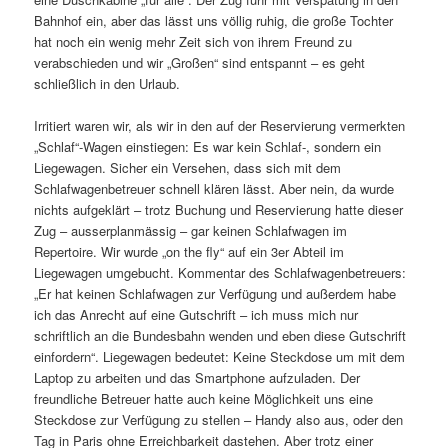
Bahnhof ein, aber das lässt uns völlig ruhig, die große Tochter
hat noch ein wenig mehr Zeit sich von ihrem Freund zu
verabschieden und wir „Großen“ sind entspannt – es geht
schließlich in den Urlaub.
Irritiert waren wir, als wir in den auf der Reservierung vermerkten
„Schlaf“-Wagen einstiegen: Es war kein Schlaf-, sondern ein
Liegewagen. Sicher ein Versehen, dass sich mit dem
Schlafwagenbetreuer schnell klären lässt. Aber nein, da wurde
nichts aufgeklärt – trotz Buchung und Reservierung hatte dieser
Zug – ausserplanmässig – gar keinen Schlafwagen im
Repertoire. Wir wurde „on the fly“ auf ein 3er Abteil im
Liegewagen umgebucht. Kommentar des Schlafwagenbetreuers:
„Er hat keinen Schlafwagen zur Verfügung und außerdem habe
ich das Anrecht auf eine Gutschrift – ich muss mich nur
schriftlich an die Bundesbahn wenden und eben diese Gutschrift
einfordern“. Liegewagen bedeutet: Keine Steckdose um mit dem
Laptop zu arbeiten und das Smartphone aufzuladen. Der
freundliche Betreuer hatte auch keine Möglichkeit uns eine
Steckdose zur Verfügung zu stellen – Handy also aus, oder den
Tag in Paris ohne Erreichbarkeit dastehen. Aber trotz einer