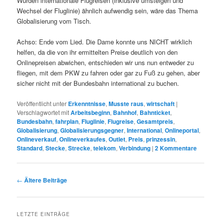
Würden internationale Flugreisen (inklusive umsteigen und
Wechsel der Fluglinie) ähnlich aufwendig sein, wäre das Thema
Globalisierung vom Tisch.
Achso: Ende vom Lied. Die Dame konnte uns NICHT wirklich
helfen, da die von ihr ermittelten Preise deutlich von den
Onlinepreisen abwichen, entschieden wir uns nun entweder zu
fliegen, mit dem PKW zu fahren oder gar zu Fuß zu gehen, aber
sicher nicht mit der Bundesbahn international zu buchen.
Veröffentlicht unter
Erkenntnisse
,
Musste raus
,
wirtschaft
|
Verschlagwortet mit
Arbeitsbeginn
,
Bahnhof
,
Bahnticket
,
Bundesbahn
,
fahrplan
,
Fluglinie
,
Flugreise
,
Gesamtpreis
,
Globalisierung
,
Globalisierungsgegner
,
International
,
Onlineportal
,
Onlineverkauf
,
Onlineverkaufes
,
Outlet
,
Preis
,
prinzessin
,
Standard
,
Stecke
,
Strecke
,
telekom
,
Verbindung
|
2
Kommentare
Beitrags-
←
Ältere Beiträge
Navigation
LETZTE EINTRÄGE