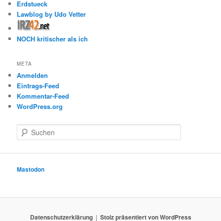
Erdstueck
Lawblog by Udo Vetter
NOCH kritischer als ich
META
Anmelden
Eintrags-Feed
Kommentar-Feed
WordPress.org
S
u
c
h
e
Mastodon
n
Datenschutzerklärung
Stolz präsentiert von WordPress