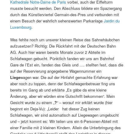
Kathedrale Notre-Dame de Paris
vorbei, auch der Eiffelturm
musste besucht werden. Den Abschluss bildete ein Spaziergang
durch das Künstlerviertel Germain-des-Pres und verbunden mit
einem Besuch der wahrlich sehenswerten Parkanlage
Jardin du
Luxembourg
.
Was fehlte noch um unserer kleinen Reise das Sahnehäubchen
aufzusetzen? Richtig: Die Rückfahrt mit der Deutschen Bahn
AG. Auch hier waren bereits Monate zuvor 2 Abteile im
Schlafwagen gebucht. Pünktlich fanden wir uns am Bahnhof
Gare de l’Est ein, fanden das Gleis und …. stellten fest, dass die
auf der Reservierung angegebene Wagennummer ein
Liege
wagen war. Die auf der Hinfahrt gemachte Erfahrung war
aber noch zu toppen, denn der Schlafwagenbetreuer fing uns
bereits im Gang ab und erklärte „Es gäbe da eine kleine
Änderung, aber wir würden eine Gutschrift bekommen“. Mein
Gesicht wurde zu einem „
?
“ – worauf mir erklärt wurde (hier
beginnt ein Deja-Vu): „Leider hat dieser Zug keinen
Schlafwagen, wir sind automatisch auf Liegewagen umgebucht
und – jetzt kommt es: Wir teilen uns ein 6-Personen-Abteil mit
einer Familie mit 2 kleinen Kindern. Allein die Unterbringung des
Gepäcks von 6 Urlaubern(!) stellt den Logistiker in diesem