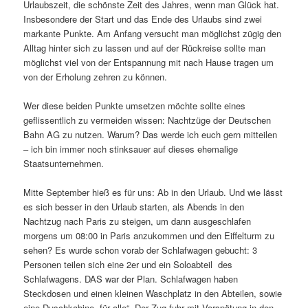
Urlaubszeit, die schönste Zeit des Jahres, wenn man Glück hat.
Insbesondere der Start und das Ende des Urlaubs sind zwei
markante Punkte. Am Anfang versucht man möglichst zügig den
Alltag hinter sich zu lassen und auf der Rückreise sollte man
möglichst viel von der Entspannung mit nach Hause tragen um
von der Erholung zehren zu können.
Wer diese beiden Punkte umsetzen möchte sollte eines
geflissentlich zu vermeiden wissen: Nachtzüge der Deutschen
Bahn AG zu nutzen. Warum? Das werde ich euch gern mitteilen
– ich bin immer noch stinksauer auf dieses ehemalige
Staatsunternehmen.
Mitte September hieß es für uns: Ab in den Urlaub. Und wie lässt
es sich besser in den Urlaub starten, als Abends in den
Nachtzug nach Paris zu steigen, um dann ausgeschlafen
morgens um 08:00 in Paris anzukommen und den Eiffelturm zu
sehen? Es wurde schon vorab der Schlafwagen gebucht: 3
Personen teilen sich eine 2er und ein Soloabteil des
Schlafwagens. DAS war der Plan. Schlafwagen haben
Steckdosen und einen kleinen Waschplatz in den Abteilen, sowie
eine Duschkabine „für alle“. Der Zug fuhr mit Verspätung in den