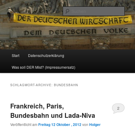
Politik, Wirtschaft, Soziales und Gesellschaft
Such
Reizzentrum
Hauptmenü
Start
Datenschutzerklärung
Zum
Zum
Was soll DER Mist? (Impressumersatz)
Inhalt
sekundären
wechseln
Inhalt
SCHLAGWORT-ARCHIVE:
BUNDESBAHN
wechseln
Frankreich, Paris,
2
Bundesbahn und Lada-Niva
Veröffentlicht am
Freitag 12 Oktober , 2012
von
Holger