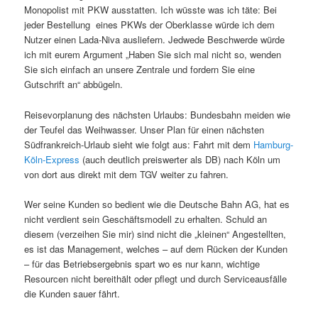
Monopolist mit PKW ausstatten. Ich wüsste was ich täte: Bei
jeder Bestellung eines PKWs der Oberklasse würde ich dem
Nutzer einen Lada-Niva ausliefern. Jedwede Beschwerde würde
ich mit eurem Argument „Haben Sie sich mal nicht so, wenden
Sie sich einfach an unsere Zentrale und fordern Sie eine
Gutschrift an“ abbügeln.
Reisevorplanung des nächsten Urlaubs: Bundesbahn meiden wie
der Teufel das Weihwasser. Unser Plan für einen nächsten
Südfrankreich-Urlaub sieht wie folgt aus: Fahrt mit dem
Hamburg-
Köln-Express
(auch deutlich preiswerter als DB) nach Köln um
von dort aus direkt mit dem TGV weiter zu fahren.
Wer seine Kunden so bedient wie die Deutsche Bahn AG, hat es
nicht verdient sein Geschäftsmodell zu erhalten. Schuld an
diesem (verzeihen Sie mir) sind nicht die „kleinen“ Angestellten,
es ist das Management, welches – auf dem Rücken der Kunden
– für das Betriebsergebnis spart wo es nur kann, wichtige
Resourcen nicht bereithält oder pflegt und durch Serviceausfälle
die Kunden sauer fährt.