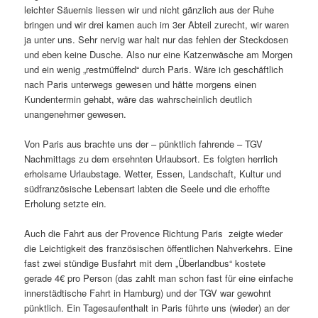
leichter Säuernis liessen wir und nicht gänzlich aus der Ruhe
bringen und wir drei kamen auch im 3er Abteil zurecht, wir waren
ja unter uns. Sehr nervig war halt nur das fehlen der Steckdosen
und eben keine Dusche. Also nur eine Katzenwäsche am Morgen
und ein wenig „restmüffelnd“ durch Paris. Wäre ich geschäftlich
nach Paris unterwegs gewesen und hätte morgens einen
Kundentermin gehabt, wäre das wahrscheinlich deutlich
unangenehmer gewesen.
Von Paris aus brachte uns der – pünktlich fahrende – TGV
Nachmittags zu dem ersehnten Urlaubsort. Es folgten herrlich
erholsame Urlaubstage. Wetter, Essen, Landschaft, Kultur und
südfranzösische Lebensart labten die Seele und die erhoffte
Erholung setzte ein.
Auch die Fahrt aus der Provence Richtung Paris zeigte wieder
die Leichtigkeit des französischen öffentlichen Nahverkehrs. Eine
fast zwei stündige Busfahrt mit dem „Überlandbus“ kostete
gerade 4€ pro Person (das zahlt man schon fast für eine einfache
innerstädtische Fahrt in Hamburg) und der TGV war gewohnt
pünktlich. Ein Tagesaufenthalt in Paris führte uns (wieder) an der