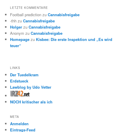
LETZTE KOMMENTARE
Football prediction
zu
Cannabisfreigabe
-thh
zu
Cannabisfreigabe
Holger
zu
Cannabisfreigabe
Anonym
zu
Cannabisfreigabe
Homepage
zu
Kisbee: Die erste Inspektion und „Es wird
teuer“
LINKS
Der Tuedelkram
Erdstueck
Lawblog by Udo Vetter
NOCH kritischer als ich
META
Anmelden
Eintrags-Feed