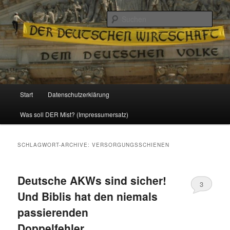
Politik, Wirtschaft, Soziales und Gesellschaft
Such
Reizzentrum
Hauptmenü
Start
Datenschutzerklärung
Zum
Zum
Was soll DER Mist? (Impressumersatz)
Inhalt
sekundären
wechseln
Inhalt
SCHLAGWORT-ARCHIVE:
VERSORGUNGSSCHIENEN
wechseln
Deutsche AKWs sind sicher!
3
Und Biblis hat den niemals
passierenden
Doppelfehler…..