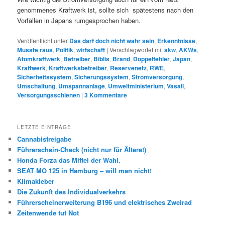
genommenes Kraftwerk ist, sollte sich spätestens nach den
Vorfällen in Japans rumgesprochen haben.
Veröffentlicht unter
Das darf doch nicht wahr sein
,
Erkenntnisse
,
Musste raus
,
Politik
,
wirtschaft
|
Verschlagwortet mit
akw
,
AKWs
,
Atomkraftwerk
,
Betreiber
,
Biblis
,
Brand
,
Doppelfehler
,
Japan
,
Kraftwerk
,
Kraftwerksbetreiber
,
Reservenetz
,
RWE
,
Sicherheitssystem
,
Sicherungssystem
,
Stromversorgung
,
Umschaltung
,
Umspannanlage
,
Umweltministerium
,
Vasall
,
Versorgungsschienen
|
3
Kommentare
LETZTE EINTRÄGE
Cannabisfreigabe
Führerschein-Check (nicht nur für Ältere!)
Honda Forza das Mittel der Wahl.
SEAT MO 125 in Hamburg – will man nicht!
Klimakleber
Die Zukunft des Individualverkehrs
Führerscheinerweiterung B196 und elektrisches Zweirad
Zeitenwende tut Not