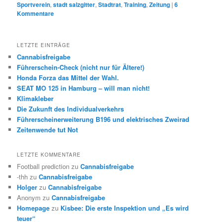
Sportverein
,
stadt salzgitter
,
Stadtrat
,
Training
,
Zeitung
|
6
Kommentare
LETZTE EINTRÄGE
Cannabisfreigabe
Führerschein-Check (nicht nur für Ältere!)
Honda Forza das Mittel der Wahl.
SEAT MO 125 in Hamburg – will man nicht!
Klimakleber
Die Zukunft des Individualverkehrs
Führerscheinerweiterung B196 und elektrisches Zweirad
Zeitenwende tut Not
LETZTE KOMMENTARE
Football prediction
zu
Cannabisfreigabe
-thh
zu
Cannabisfreigabe
Holger
zu
Cannabisfreigabe
Anonym
zu
Cannabisfreigabe
Homepage
zu
Kisbee: Die erste Inspektion und „Es wird
teuer“