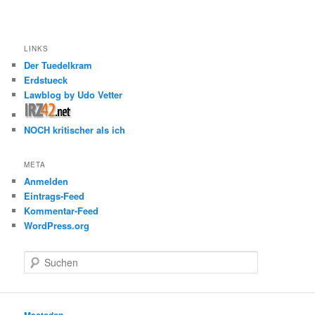
LINKS
Der Tuedelkram
Erdstueck
Lawblog by Udo Vetter
NOCH kritischer als ich
META
Anmelden
Eintrags-Feed
Kommentar-Feed
WordPress.org
S
u
c
h
e
Mastodon