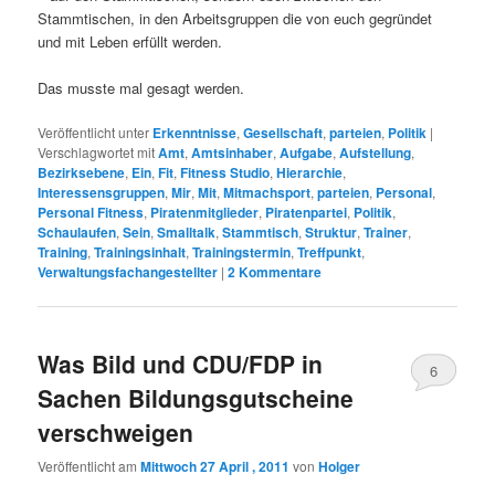
Stammtischen, in den Arbeitsgruppen die von euch gegründet
und mit Leben erfüllt werden.
Das musste mal gesagt werden.
Veröffentlicht unter
Erkenntnisse
,
Gesellschaft
,
parteien
,
Politik
|
Verschlagwortet mit
Amt
,
Amtsinhaber
,
Aufgabe
,
Aufstellung
,
Bezirksebene
,
Ein
,
Fit
,
Fitness Studio
,
Hierarchie
,
Interessensgruppen
,
Mir
,
Mit
,
Mitmachsport
,
parteien
,
Personal
,
Personal Fitness
,
Piratenmitglieder
,
Piratenpartei
,
Politik
,
Schaulaufen
,
Sein
,
Smalltalk
,
Stammtisch
,
Struktur
,
Trainer
,
Training
,
Trainingsinhalt
,
Trainingstermin
,
Treffpunkt
,
Verwaltungsfachangestellter
|
2
Kommentare
Was Bild und CDU/FDP in
6
Sachen Bildungsgutscheine
verschweigen
Veröffentlicht am
Mittwoch 27 April , 2011
von
Holger