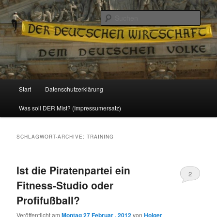
Politik, Wirtschaft, Soziales und Gesellschaft
Such
Reizzentrum
Hauptmenü
Start
Datenschutzerklärung
Zum
Zum
Was soll DER Mist? (Impressumersatz)
Inhalt
sekundären
wechseln
Inhalt
SCHLAGWORT-ARCHIVE:
TRAINING
wechseln
Ist die Piratenpartei ein
2
Fitness-Studio oder
Profifußball?
Veröffentlicht am
Montag 27 Februar , 2012
von
Holger