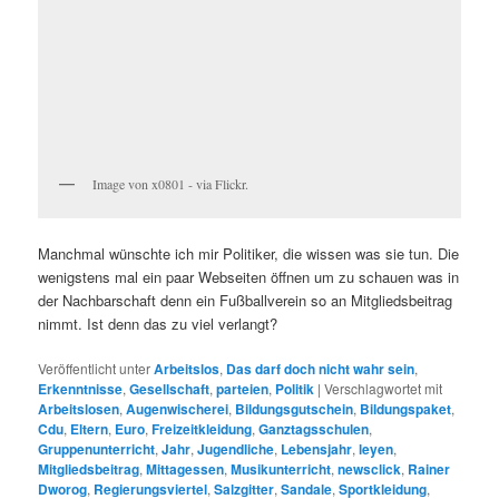
Image von x0801 - via Flickr.
Manchmal wünschte ich mir Politiker, die wissen was sie tun. Die
wenigstens mal ein paar Webseiten öffnen um zu schauen was in
der Nachbarschaft denn ein Fußballverein so an Mitgliedsbeitrag
nimmt. Ist denn das zu viel verlangt?
Veröffentlicht unter
Arbeitslos
,
Das darf doch nicht wahr sein
,
Erkenntnisse
,
Gesellschaft
,
parteien
,
Politik
|
Verschlagwortet mit
Arbeitslosen
,
Augenwischerei
,
Bildungsgutschein
,
Bildungspaket
,
Cdu
,
Eltern
,
Euro
,
Freizeitkleidung
,
Ganztagsschulen
,
Gruppenunterricht
,
Jahr
,
Jugendliche
,
Lebensjahr
,
leyen
,
Mitgliedsbeitrag
,
Mittagessen
,
Musikunterricht
,
newsclick
,
Rainer
Dworog
,
Regierungsviertel
,
Salzgitter
,
Sandale
,
Sportkleidung
,