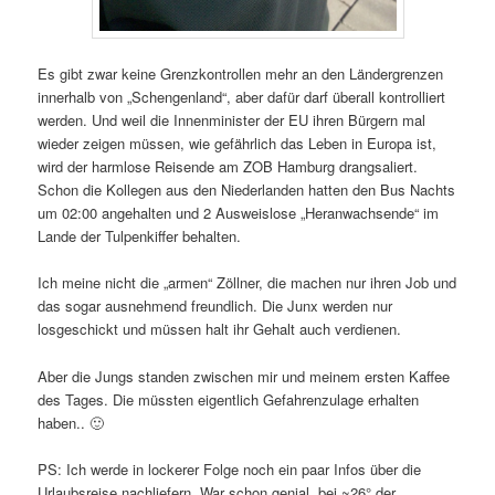
Es gibt zwar keine Grenzkontrollen mehr an den Ländergrenzen
innerhalb von „Schengenland“, aber dafür darf überall kontrolliert
werden. Und weil die Innenminister der EU ihren Bürgern mal
wieder zeigen müssen, wie gefährlich das Leben in Europa ist,
wird der harmlose Reisende am ZOB Hamburg drangsaliert.
Schon die Kollegen aus den Niederlanden hatten den Bus Nachts
um 02:00 angehalten und 2 Ausweislose „Heranwachsende“ im
Lande der Tulpenkiffer behalten.
Ich meine nicht die „armen“ Zöllner, die machen nur ihren Job und
das sogar ausnehmend freundlich. Die Junx werden nur
losgeschickt und müssen halt ihr Gehalt auch verdienen.
Aber die Jungs standen zwischen mir und meinem ersten Kaffee
des Tages. Die müssten eigentlich Gefahrenzulage erhalten
haben.. 🙂
PS: Ich werde in lockerer Folge noch ein paar Infos über die
Urlaubsreise nachliefern. War schon genial, bei ~26° der