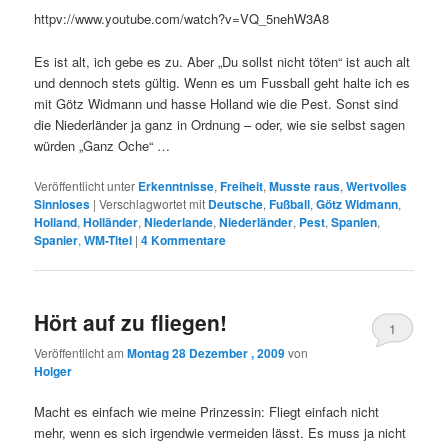
httpv://www.youtube.com/watch?v=VQ_5nehW3A8
Es ist alt, ich gebe es zu. Aber „Du sollst nicht töten“ ist auch alt
und dennoch stets gültig. Wenn es um Fussball geht halte ich es
mit Götz Widmann und hasse Holland wie die Pest. Sonst sind
die Niederländer ja ganz in Ordnung – oder, wie sie selbst sagen
würden „Ganz Oche“ …
Veröffentlicht unter
Erkenntnisse
,
Freiheit
,
Musste raus
,
Wertvolles
Sinnloses
|
Verschlagwortet mit
Deutsche
,
Fußball
,
Götz Widmann
,
Holland
,
Holländer
,
Niederlande
,
Niederländer
,
Pest
,
Spanien
,
Spanier
,
WM-Titel
|
4
Kommentare
Hört auf zu fliegen!
1
Veröffentlicht am
Montag 28 Dezember , 2009
von
Holger
Macht es einfach wie meine Prinzessin: Fliegt einfach nicht
mehr, wenn es sich irgendwie vermeiden lässt. Es muss ja nicht