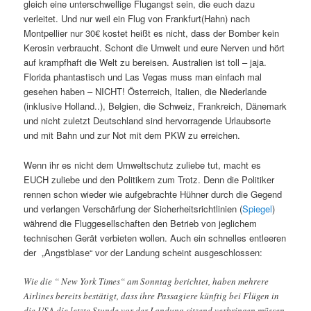
gleich eine unterschwellige Flugangst sein, die euch dazu
verleitet. Und nur weil ein Flug von Frankfurt(Hahn) nach
Montpellier nur 30€ kostet heißt es nicht, dass der Bomber kein
Kerosin verbraucht. Schont die Umwelt und eure Nerven und hört
auf krampfhaft die Welt zu bereisen. Australien ist toll – jaja.
Florida phantastisch und Las Vegas muss man einfach mal
gesehen haben – NICHT! Österreich, Italien, die Niederlande
(inklusive Holland..), Belgien, die Schweiz, Frankreich, Dänemark
und nicht zuletzt Deutschland sind hervorragende Urlaubsorte
und mit Bahn und zur Not mit dem PKW zu erreichen.
Wenn ihr es nicht dem Umweltschutz zuliebe tut, macht es
EUCH zuliebe und den Politikern zum Trotz. Denn die Politiker
rennen schon wieder wie aufgebrachte Hühner durch die Gegend
und verlangen Verschärfung der Sicherheitsrichtlinien (
Spiegel
)
während die Fluggesellschaften den Betrieb von jeglichem
technischen Gerät verbieten wollen. Auch ein schnelles entleeren
der „Angstblase“ vor der Landung scheint ausgeschlossen:
Wie die “ New York Times“ am Sonntag berichtet, haben mehrere
Airlines bereits bestätigt, dass ihre Passagiere künftig bei Flügen in
die USA die letzte Stunde vor der Landung sitzend verbringen müssen.