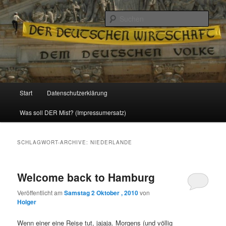
Politik, Wirtschaft, Soziales und Gesellschaft
Such
Reizzentrum
Hauptmenü
Start
Datenschutzerklärung
Zum
Zum
Was soll DER Mist? (Impressumersatz)
Inhalt
sekundären
wechseln
Inhalt
SCHLAGWORT-ARCHIVE:
NIEDERLANDE
wechseln
Welcome back to Hamburg
Veröffentlicht am
Samstag 2 Oktober , 2010
von
Holger
Wenn einer eine Reise tut, jajaja. Morgens (und völlig