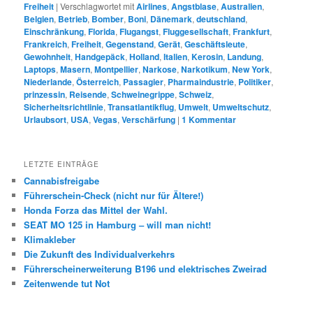
Freiheit
|
Verschlagwortet mit
Airlines
,
Angstblase
,
Australien
,
Belgien
,
Betrieb
,
Bomber
,
Boni
,
Dänemark
,
deutschland
,
Einschränkung
,
Florida
,
Flugangst
,
Fluggesellschaft
,
Frankfurt
,
Frankreich
,
Freiheit
,
Gegenstand
,
Gerät
,
Geschäftsleute
,
Gewohnheit
,
Handgepäck
,
Holland
,
Italien
,
Kerosin
,
Landung
,
Laptops
,
Masern
,
Montpellier
,
Narkose
,
Narkotikum
,
New York
,
Niederlande
,
Österreich
,
Passagier
,
Pharmaindustrie
,
Politiker
,
prinzessin
,
Reisende
,
Schweinegrippe
,
Schweiz
,
Sicherheitsrichtlinie
,
Transatlantikflug
,
Umwelt
,
Umweltschutz
,
Urlaubsort
,
USA
,
Vegas
,
Verschärfung
|
1
Kommentar
LETZTE EINTRÄGE
Cannabisfreigabe
Führerschein-Check (nicht nur für Ältere!)
Honda Forza das Mittel der Wahl.
SEAT MO 125 in Hamburg – will man nicht!
Klimakleber
Die Zukunft des Individualverkehrs
Führerscheinerweiterung B196 und elektrisches Zweirad
Zeitenwende tut Not