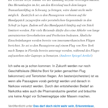
Das Herumlaufen im Jet, um den Kreislauf nach dem langen
Transatlantikflug in Schwung zu bringen, wäre damit nicht mehr
möglich. Zusätzlich sei es den Passagieren verboten auf ihr
Handgepäck zuzugreifen oder persönlichen Gegenstände in den
Schoß zu legen. Zudem soll das Handgepäck künftig auf ein Stück
limitiert werden. Für viele Reisende dürfte dies eine Abkehr von lange
antrainierten Gewohnheiten und Freiheiten bedeuten. Ähnliche
Einschränkungen werden bereits von inneramerikanischen Flügen
berichtet. So sei es den Passagieren auf einem Flug von New York
nach Tampa in Florida bereits untersagt worden, während des Fluges
aufzustehen oder Laptops zu benutzen. (
Anderer Spiegel-Artikel
)
Ich sehe es ja schon kommen: In Zukunft werden nur noch
Geschäftsleute (Welche Boni für jeden gemachten Flug
bekommen) und Terroristen fliegen. Am besten(sichersten) ist es
wenn alle Passagiere vorab geröntgt werden und danach in
Narkose versetzt werden. Durch den entstehenden Bedarf an
Narkotika wäre auch die Pharmaindustrie gerettet und bräuchte
uns keine Angst vor Schweinegrippe oder Masern machen.
Veröffentlicht unter
Das darf doch nicht wahr sein
,
Erkenntnisse
,