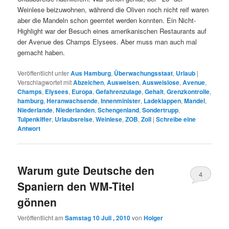
Weinlese beizuwohnen, während die Oliven noch nicht reif waren
aber die Mandeln schon geerntet werden konnten. Ein Nicht-
Highlight war der Besuch eines amerikanischen Restaurants auf
der Avenue des Champs Elysees. Aber muss man auch mal
gemacht haben.
Veröffentlicht unter
Aus Hamburg
,
Überwachungsstaat
,
Urlaub
|
Verschlagwortet mit
Abzeichen
,
Ausweisen
,
Ausweislose
,
Avenue
,
Champs
,
Elysees
,
Europa
,
Gefahrenzulage
,
Gehalt
,
Grenzkontrolle
,
hamburg
,
Heranwachsende
,
Innenminister
,
Ladeklappen
,
Mandel
,
Niederlande
,
Niederlanden
,
Schengenland
,
Sondertrupp
,
Tulpenkiffer
,
Urlaubsreise
,
Weinlese
,
ZOB
,
Zoll
|
Schreibe eine
Antwort
Warum gute Deutsche den
4
Spaniern den WM-Titel
gönnen
Veröffentlicht am
Samstag 10 Juli , 2010
von
Holger