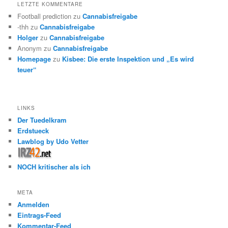
LETZTE KOMMENTARE
Football prediction
zu
Cannabisfreigabe
-thh
zu
Cannabisfreigabe
Holger
zu
Cannabisfreigabe
Anonym
zu
Cannabisfreigabe
Homepage
zu
Kisbee: Die erste Inspektion und „Es wird
teuer“
LINKS
Der Tuedelkram
Erdstueck
Lawblog by Udo Vetter
NOCH kritischer als ich
META
Anmelden
Eintrags-Feed
Kommentar-Feed