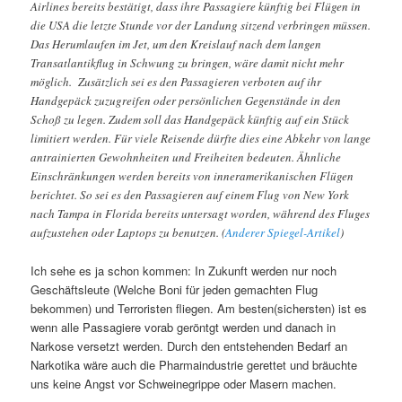
Airlines bereits bestätigt, dass ihre Passagiere künftig bei Flügen in
die USA die letzte Stunde vor der Landung sitzend verbringen müssen.
Das Herumlaufen im Jet, um den Kreislauf nach dem langen
Transatlantikflug in Schwung zu bringen, wäre damit nicht mehr
möglich. Zusätzlich sei es den Passagieren verboten auf ihr
Handgepäck zuzugreifen oder persönlichen Gegenstände in den
Schoß zu legen. Zudem soll das Handgepäck künftig auf ein Stück
limitiert werden. Für viele Reisende dürfte dies eine Abkehr von lange
antrainierten Gewohnheiten und Freiheiten bedeuten. Ähnliche
Einschränkungen werden bereits von inneramerikanischen Flügen
berichtet. So sei es den Passagieren auf einem Flug von New York
nach Tampa in Florida bereits untersagt worden, während des Fluges
aufzustehen oder Laptops zu benutzen. (
Anderer Spiegel-Artikel
)
Ich sehe es ja schon kommen: In Zukunft werden nur noch
Geschäftsleute (Welche Boni für jeden gemachten Flug
bekommen) und Terroristen fliegen. Am besten(sichersten) ist es
wenn alle Passagiere vorab geröntgt werden und danach in
Narkose versetzt werden. Durch den entstehenden Bedarf an
Narkotika wäre auch die Pharmaindustrie gerettet und bräuchte
uns keine Angst vor Schweinegrippe oder Masern machen.