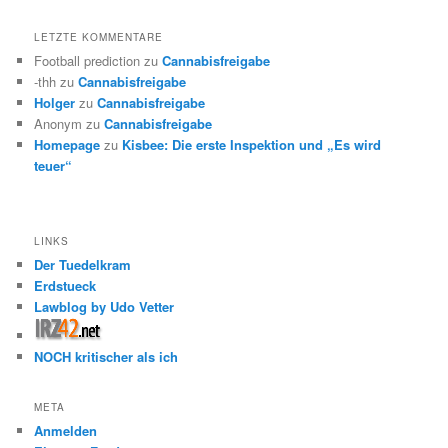
LETZTE KOMMENTARE
Football prediction
zu
Cannabisfreigabe
-thh
zu
Cannabisfreigabe
Holger
zu
Cannabisfreigabe
Anonym
zu
Cannabisfreigabe
Homepage
zu
Kisbee: Die erste Inspektion und „Es wird
teuer“
LINKS
Der Tuedelkram
Erdstueck
Lawblog by Udo Vetter
NOCH kritischer als ich
META
Anmelden