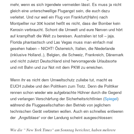
mehr, wenn es sich irgendwie vermeiden lässt. Es muss ja nicht
gleich eine unterschwellige Flugangst sein, die euch dazu
verleitet. Und nur weil ein Flug von Frankfurt(Hahn) nach
Montpellier nur 30€ kostet heißt es nicht, dass der Bomber kein
Kerosin verbraucht. Schont die Umwelt und eure Nerven und hört
auf krampfhaft die Welt zu bereisen. Australien ist toll – jaja.
Florida phantastisch und Las Vegas muss man einfach mal
gesehen haben – NICHT! Österreich, Italien, die Niederlande
(inklusive Holland..), Belgien, die Schweiz, Frankreich, Dänemark
und nicht zuletzt Deutschland sind hervorragende Urlaubsorte
und mit Bahn und zur Not mit dem PKW zu erreichen.
Wenn ihr es nicht dem Umweltschutz zuliebe tut, macht es
EUCH zuliebe und den Politikern zum Trotz. Denn die Politiker
rennen schon wieder wie aufgebrachte Hühner durch die Gegend
und verlangen Verschärfung der Sicherheitsrichtlinien (
Spiegel
)
während die Fluggesellschaften den Betrieb von jeglichem
technischen Gerät verbieten wollen. Auch ein schnelles entleeren
der „Angstblase“ vor der Landung scheint ausgeschlossen:
Wie die “ New York Times“ am Sonntag berichtet, haben mehrere