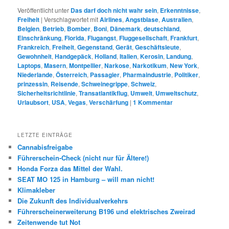
Veröffentlicht unter
Das darf doch nicht wahr sein
,
Erkenntnisse
,
Freiheit
|
Verschlagwortet mit
Airlines
,
Angstblase
,
Australien
,
Belgien
,
Betrieb
,
Bomber
,
Boni
,
Dänemark
,
deutschland
,
Einschränkung
,
Florida
,
Flugangst
,
Fluggesellschaft
,
Frankfurt
,
Frankreich
,
Freiheit
,
Gegenstand
,
Gerät
,
Geschäftsleute
,
Gewohnheit
,
Handgepäck
,
Holland
,
Italien
,
Kerosin
,
Landung
,
Laptops
,
Masern
,
Montpellier
,
Narkose
,
Narkotikum
,
New York
,
Niederlande
,
Österreich
,
Passagier
,
Pharmaindustrie
,
Politiker
,
prinzessin
,
Reisende
,
Schweinegrippe
,
Schweiz
,
Sicherheitsrichtlinie
,
Transatlantikflug
,
Umwelt
,
Umweltschutz
,
Urlaubsort
,
USA
,
Vegas
,
Verschärfung
|
1
Kommentar
LETZTE EINTRÄGE
Cannabisfreigabe
Führerschein-Check (nicht nur für Ältere!)
Honda Forza das Mittel der Wahl.
SEAT MO 125 in Hamburg – will man nicht!
Klimakleber
Die Zukunft des Individualverkehrs
Führerscheinerweiterung B196 und elektrisches Zweirad
Zeitenwende tut Not