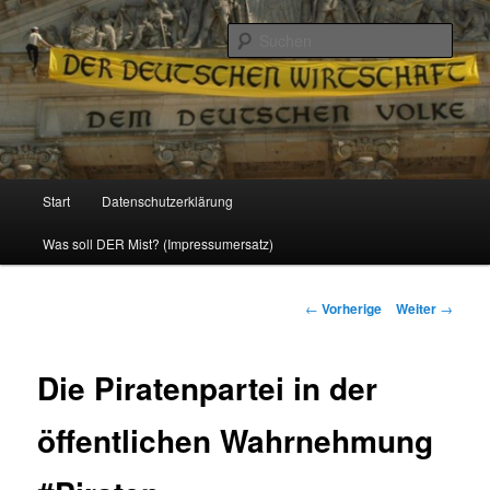
Politik, Wirtschaft, Soziales und Gesellschaft
Such
Reizzentrum
Hauptmenü
Start
Datenschutzerklärung
Zum
Was soll DER Mist? (Impressumersatz)
Inhalt
wechseln
Beitrags-
←
Vorherige
Weiter
→
Navigation
Die Piratenpartei in der
öffentlichen Wahrnehmung