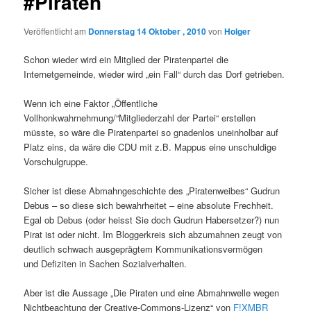
#Piraten
Veröffentlicht am
Donnerstag 14 Oktober , 2010
von
Holger
Schon wieder wird ein Mitglied der Piratenpartei die
Internetgemeinde, wieder wird „ein Fall“ durch das Dorf getrieben.
Wenn ich eine Faktor „Öffentliche
Vollhonkwahrnehmung/“Mitgliederzahl der Partei“ erstellen
müsste, so wäre die Piratenpartei so gnadenlos uneinholbar auf
Platz eins, da wäre die CDU mit z.B. Mappus eine unschuldige
Vorschulgruppe.
Sicher ist diese Abmahngeschichte des „Piratenweibes“ Gudrun
Debus – so diese sich bewahrheitet – eine absolute Frechheit.
Egal ob Debus (oder heisst Sie doch Gudrun Habersetzer?) nun
Pirat ist oder nicht. Im Bloggerkreis sich abzumahnen zeugt von
deutlich schwach ausgeprägtem Kommunikationsvermögen
und Defiziten in Sachen Sozialverhalten.
Aber ist die Aussage „Die Piraten und eine Abmahnwelle wegen
Nichtbeachtung der Creative-Commons-Lizenz“ von
F!XMBR