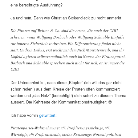
eine berechtigte Ausführung?
Ja und nein. Denn wie Christian Sickendieck zu recht anmerkt
Die Piraten auf Twitter & Co. sind die ersten, die nach der CDU
schreien, wenn Wolfgang Bosbach oder Wolfgang Schäuble Einfälle
zur inneren Sicherheit verbreiten. Ein Differenzierung findet nicht
statt. Gudrun Debus, erst Recht mit dem Nick @piratenweib, und ihr
Umfeld agieren selbstverständlich auch im Namen der Piratenpartei.
Bosbach und Schäuble sprechen auch nicht für sich, es ist immer die
CDU.
Der Unterschied ist, dass diese „Klopfer“ (ich will das gar nicht
schön reden!) aus dem Kreise der Piraten offen kommuniziert
werden und „das Netz“ (berechtigt!) sich sofort zu diesem Thema
äussert. Die Kehrseite der Kommunikationsfreudigkeit 🙂
Ich habe vorhin
getwittert
:
Piratenpartei-Wahrnehmung: x% Profilierungssüchtige, y%
Wirrköpfe, z% Profitsuchende, kleine Restmenge: Normal politisch