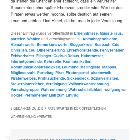
da stehen die Chancen eher schlecht, dass ein verurteilter
Steuerhinterzieher später Ehrenvorsitzender wird. Wer bei den
Piraten etwas werden möchte, sollte deutlich auf seinen
Leumund achten. Und Hirsel, die hat man in jeder Vereinigung.
Dieser Eintrag wurde veröffentlicht in
Erkenntnisse
,
Musste raus
,
parteien
,
Wahlen
und verschlagwortet mit
Abmahngeschichte
,
Abmahnwelle
,
Bemerkenswerte
,
Bloggerkreis
,
Bosbach
,
Cdu
,
Christian
,
csu
,
Differenzierung
,
Ehrenvorsitzende
,
Fehlverhalten
,
Fehlverhalter
,
Filbinger
,
Gudrun Debus
,
Habersetzer
,
Internetgemeinde
,
Kehrseite
,
Kommunikation
,
Kommunikationsfreudigkeit
,
Leumund
,
Mailingliste
,
Mappus
,
Mitgliederzahl
,
Parteitag
,
Pirat
,
Piratenpartei
,
piratenweib
,
Piratenweibes
,
Profitsuchende
,
Sickendieck
,
Sozialverhalten
,
Steuerhinterzieher
,
Vereinigung
,
Vollhonkwahrnehmung
,
Vorschulgruppe
,
Wahrnehmung
,
Wahrscheinlichkeit
,
wolfgang
von
Holger
.
Permanenter Link zum Eintrag
.
6 GEDANKEN ZU „
DIE PIRATENPARTEI IN DER ÖFFENTLICHEN
WAHRNEHMUNG #PIRATEN
“
Unterschied
sagte am
Donnerstag 14 Oktober , 2010 um