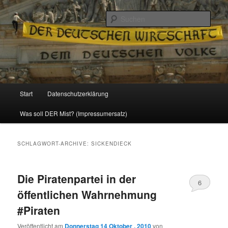
Politik, Wirtschaft, Soziales und Gesellschaft
Such
Reizzentrum
Hauptmenü
Start
Datenschutzerklärung
Zum
Zum
Was soll DER Mist? (Impressumersatz)
Inhalt
sekundären
wechseln
Inhalt
SCHLAGWORT-ARCHIVE:
SICKENDIECK
wechseln
Die Piratenpartei in der
6
öffentlichen Wahrnehmung
#Piraten
Veröffentlicht am
Donnerstag 14 Oktober , 2010
von