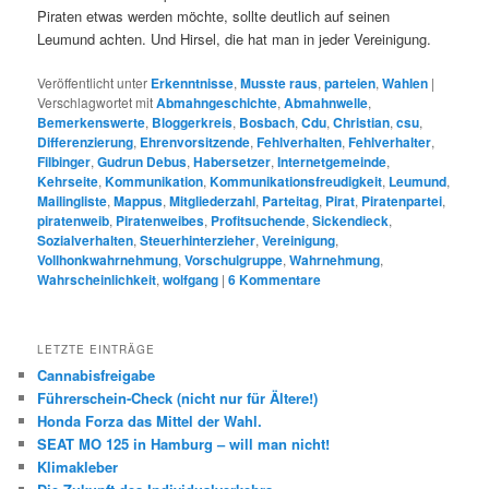
Piraten etwas werden möchte, sollte deutlich auf seinen
Leumund achten. Und Hirsel, die hat man in jeder Vereinigung.
Veröffentlicht unter
Erkenntnisse
,
Musste raus
,
parteien
,
Wahlen
|
Verschlagwortet mit
Abmahngeschichte
,
Abmahnwelle
,
Bemerkenswerte
,
Bloggerkreis
,
Bosbach
,
Cdu
,
Christian
,
csu
,
Differenzierung
,
Ehrenvorsitzende
,
Fehlverhalten
,
Fehlverhalter
,
Filbinger
,
Gudrun Debus
,
Habersetzer
,
Internetgemeinde
,
Kehrseite
,
Kommunikation
,
Kommunikationsfreudigkeit
,
Leumund
,
Mailingliste
,
Mappus
,
Mitgliederzahl
,
Parteitag
,
Pirat
,
Piratenpartei
,
piratenweib
,
Piratenweibes
,
Profitsuchende
,
Sickendieck
,
Sozialverhalten
,
Steuerhinterzieher
,
Vereinigung
,
Vollhonkwahrnehmung
,
Vorschulgruppe
,
Wahrnehmung
,
Wahrscheinlichkeit
,
wolfgang
|
6
Kommentare
LETZTE EINTRÄGE
Cannabisfreigabe
Führerschein-Check (nicht nur für Ältere!)
Honda Forza das Mittel der Wahl.
SEAT MO 125 in Hamburg – will man nicht!
Klimakleber