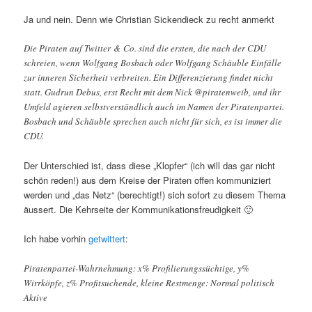
Ja und nein. Denn wie Christian Sickendieck zu recht anmerkt
Die Piraten auf Twitter & Co. sind die ersten, die nach der CDU
schreien, wenn Wolfgang Bosbach oder Wolfgang Schäuble Einfälle
zur inneren Sicherheit verbreiten. Ein Differenzierung findet nicht
statt. Gudrun Debus, erst Recht mit dem Nick @piratenweib, und ihr
Umfeld agieren selbstverständlich auch im Namen der Piratenpartei.
Bosbach und Schäuble sprechen auch nicht für sich, es ist immer die
CDU.
Der Unterschied ist, dass diese „Klopfer“ (ich will das gar nicht
schön reden!) aus dem Kreise der Piraten offen kommuniziert
werden und „das Netz“ (berechtigt!) sich sofort zu diesem Thema
äussert. Die Kehrseite der Kommunikationsfreudigkeit 🙂
Ich habe vorhin
getwittert
:
Piratenpartei-Wahrnehmung: x% Profilierungssüchtige, y%
Wirrköpfe, z% Profitsuchende, kleine Restmenge: Normal politisch
Aktive