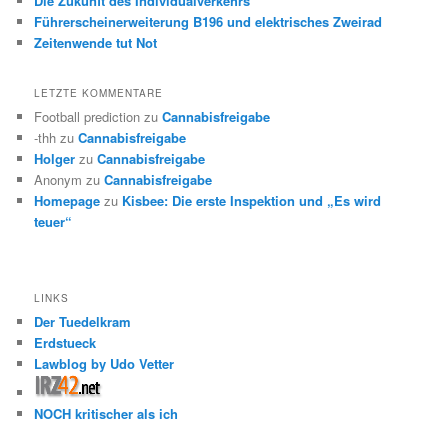
Die Zukunft des Individualverkehrs
Führerscheinerweiterung B196 und elektrisches Zweirad
Zeitenwende tut Not
LETZTE KOMMENTARE
Football prediction
zu
Cannabisfreigabe
-thh
zu
Cannabisfreigabe
Holger
zu
Cannabisfreigabe
Anonym
zu
Cannabisfreigabe
Homepage
zu
Kisbee: Die erste Inspektion und „Es wird
teuer“
LINKS
Der Tuedelkram
Erdstueck
Lawblog by Udo Vetter
NOCH kritischer als ich