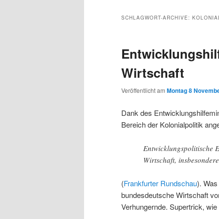
Inhalt
sekundären
SCHLAGWORT-ARCHIVE:
KOLONIA
wechseln
Inhalt
Entwicklungshilf
wechseln
Wirtschaft
Veröffentlicht am
Montag 8 Novembe
Dank des Entwicklungshilfemini
Bereich der Kolonialpolitik a
Entwicklungspolitische 
Wirtschaft, insbesonder
(
Frankfurter Rundschau
). Was
bundesdeutsche Wirtschaft von 
Verhungernde. Supertrick, wie 