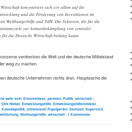
Wirtschaft konzentriere sich vor allem auf die
entwicklung und die Förderung von Investitionen im
en Welthungerhilfe und TdH. Die Sektoren, die für die
enniumsziele zur Armutsbekämpfung von zentraler
 für die Deutsche Wirtschaft bislang kaum
konzerne verdrecken die Welt und der deutsche Mittelstand
eder weg zu machen.
enen deutsche Unternehmen nichts dran. Hauptsache die
cht wahr sein
,
Erkenntnisse
,
parteien
,
Politik
,
wirtschaft
|
,
Dirk Niebel
,
Entwicklungshilfe
,
Entwicklungshilfeminister
,
,
Kolonialpolitik
,
mittelstand
,
Popelperlen
,
Steinzeit
,
Supertrick
,
wirklichung
,
Welthungerhilfe
,
wirtschaft
|
1
Kommentar