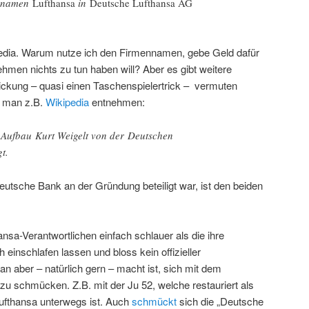
ennamen
Lufthansa
in
Deutsche Lufthansa AG
edia. Warum nutze ich den Firmennamen, gebe Geld dafür
hmen nichts zu tun haben will? Aber es gibt weitere
quickung – quasi einen Taschenspielertrick – vermuten
n man z.B.
Wikipedia
entnehmen:
Aufbau Kurt Weigelt von der Deutschen
t.
eutsche Bank an der Gründung beteiligt war, ist den beiden
hansa-Verantwortlichen einfach schlauer als die ihre
 einschlafen lassen und bloss kein offizieller
n aber – natürlich gern – macht ist, sich mit dem
zu schmücken. Z.B. mit der Ju 52, welche restauriert als
Lufthansa unterwegs ist. Auch
schmückt
sich die „Deutsche