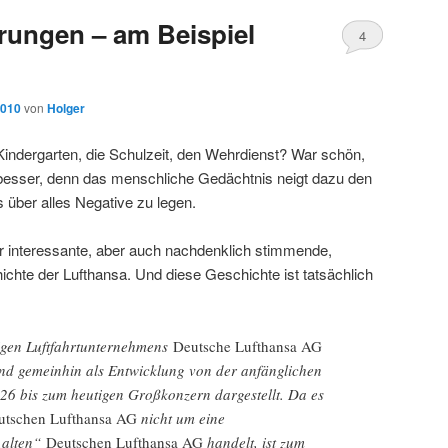
erungen – am Beispiel
4
2010
von
Holger
Kindergarten, die Schulzeit, den Wehrdienst? War schön,
besser, denn das menschliche Gedächtnis neigt dazu den
 über alles Negative zu legen.
hr interessante, aber auch nachdenklich stimmende,
chte der Lufthansa. Und diese Geschichte ist tatsächlich
igen Luftfahrtunternehmens
Deutsche Lufthansa AG
end gemeinhin als Entwicklung von der anfänglichen
926 bis zum heutigen Großkonzern dargestellt. Da es
utschen Lufthansa AG
nicht um eine
„alten“
Deutschen Lufthansa AG
handelt, ist zum