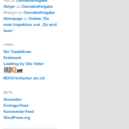
-thh
zu
Cannabisfreigabe
Holger
zu
Cannabisfreigabe
Anonym
zu
Cannabisfreigabe
Homepage
zu
Kisbee: Die
erste Inspektion und „Es wird
teuer“
LINKS
Der Tuedelkram
Erdstueck
Lawblog by Udo Vetter
NOCH kritischer als ich
META
Anmelden
Eintrags-Feed
Kommentar-Feed
WordPress.org