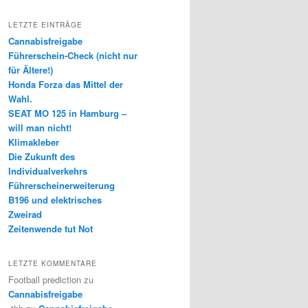
LETZTE EINTRÄGE
Cannabisfreigabe
Führerschein-Check (nicht nur
für Ältere!)
Honda Forza das Mittel der
Wahl.
SEAT MO 125 in Hamburg –
will man nicht!
Klimakleber
Die Zukunft des
Individualverkehrs
Führerscheinerweiterung
B196 und elektrisches
Zweirad
Zeitenwende tut Not
LETZTE KOMMENTARE
Football prediction
zu
Cannabisfreigabe