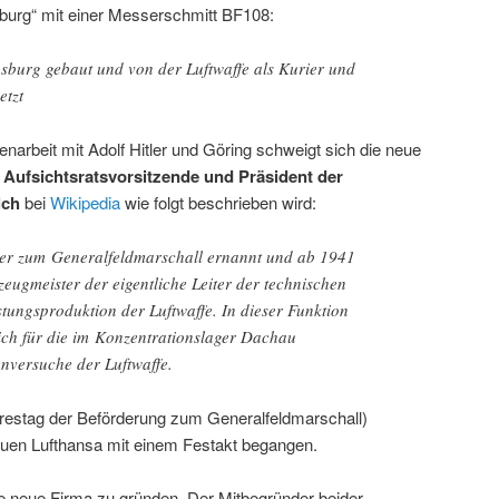
mburg“ mit einer Messerschmitt BF108:
sburg gebaut und von der Luftwaffe als Kurier und
etzt
arbeit mit Adolf Hitler und Göring schweigt sich die neue
r
Aufsichtsratsvorsitzende und Präsident der
lch
bei
Wikipedia
wie folgt beschrieben wird:
 er zum Generalfeldmarschall ernannt und ab 1941
zeugmeister der eigentliche Leiter der technischen
tungsproduktion der Luftwaffe. In dieser Funktion
ich für die im Konzentrationslager Dachau
versuche der Luftwaffe.
restag der Beförderung zum Generalfeldmarschall)
euen Lufthansa mit einem Festakt begangen.
ne neue Firma zu gründen. Der Mitbegründer beider