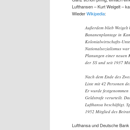
Lufthansen – Kurt Weigelt – kan
Wieder
Wikipedia
:
Außerdem blieb Weigelt b
Bananenplantage in Kam
Kolonialwirtschafts-Unt
Nationalsozialismus war 
Planungen einer neuen Ko
der SS und seit 1937 Mi
Nach dem Ende des Zweit
Liste mit 42 Personen de
Er wurde festgenommen u
Geldstrafe verurteilt. D
Lufthansa beschäftigt. S
1952 Mitglied des Beira
Lufthansa und Deutsche Bank u