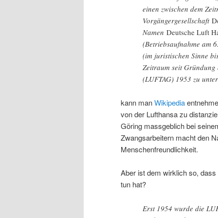
einen zwischen dem Zei
Vorgängergesellschaft
D
Namen
Deutsche Luft Ha
(Betriebsaufnahme am 6.
(im juristischen Sinne 
Zeitraum seit Gründung d
(LUFTAG) 1953 zu unter
kann man
Wikipedia
entnehmen
von der Lufthansa zu distanzier
Göring massgeblich bei seinem
Zwangsarbeitern macht den Na
Menschenfreundlichkeit.
Aber ist dem wirklich so, dass 
tun hat?
Erst 1954 wurde die LU