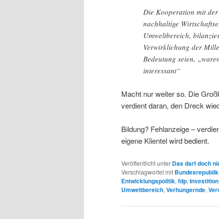
Die Kooperation mit der 
nachhaltige Wirtschafts
Umweltbereich, bilanzier
Verwirklichung der Mill
Bedeutung seien, „waren
interessant“
Macht nur weiter so. Die Groß
verdient daran, den Dreck wi
Bildung? Fehlanzeige – verdi
eigene Klientel wird bedient.
Veröffentlicht unter
Das darf doch ni
Verschlagwortet mit
Bundesrepublik
Entwicklungspolitik
,
fdp
,
Investition
Umweltbereich
,
Verhungernde
,
Ver