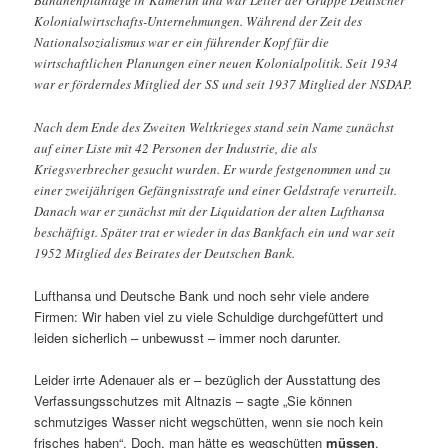
Bananenplantage in Kamerun und war Leiter der Gruppe Deutscher
Kolonialwirtschafts-Unternehmungen. Während der Zeit des
Nationalsozialismus war er ein führender Kopf für die
wirtschaftlichen Planungen einer neuen Kolonialpolitik. Seit 1934
war er förderndes Mitglied der SS und seit 1937 Mitglied der NSDAP.
Nach dem Ende des Zweiten Weltkrieges stand sein Name zunächst
auf einer Liste mit 42 Personen der Industrie, die als
Kriegsverbrecher gesucht wurden. Er wurde festgenommen und zu
einer zweijährigen Gefängnisstrafe und einer Geldstrafe verurteilt.
Danach war er zunächst mit der Liquidation der alten Lufthansa
beschäftigt. Später trat er wieder in das Bankfach ein und war seit
1952 Mitglied des Beirates der Deutschen Bank.
Lufthansa und Deutsche Bank und noch sehr viele andere
Firmen: Wir haben viel zu viele Schuldige durchgefüttert und
leiden sicherlich – unbewusst – immer noch darunter.
Leider irrte Adenauer als er – bezüglich der Ausstattung des
Verfassungsschutzes mit Altnazis – sagte „Sie können
schmutziges Wasser
nicht wegschütten, wenn sie noch kein
frisches haben“. Doch, man hätte es wegschütten
müssen
.