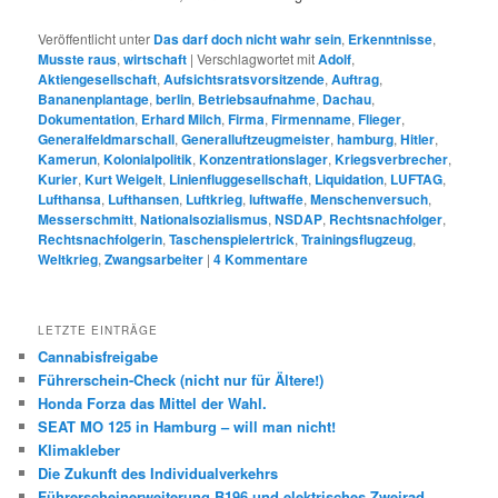
Veröffentlicht unter
Das darf doch nicht wahr sein
,
Erkenntnisse
,
Musste raus
,
wirtschaft
|
Verschlagwortet mit
Adolf
,
Aktiengesellschaft
,
Aufsichtsratsvorsitzende
,
Auftrag
,
Bananenplantage
,
berlin
,
Betriebsaufnahme
,
Dachau
,
Dokumentation
,
Erhard Milch
,
Firma
,
Firmenname
,
Flieger
,
Generalfeldmarschall
,
Generalluftzeugmeister
,
hamburg
,
Hitler
,
Kamerun
,
Kolonialpolitik
,
Konzentrationslager
,
Kriegsverbrecher
,
Kurier
,
Kurt Weigelt
,
Linienfluggesellschaft
,
Liquidation
,
LUFTAG
,
Lufthansa
,
Lufthansen
,
Luftkrieg
,
luftwaffe
,
Menschenversuch
,
Messerschmitt
,
Nationalsozialismus
,
NSDAP
,
Rechtsnachfolger
,
Rechtsnachfolgerin
,
Taschenspielertrick
,
Trainingsflugzeug
,
Weltkrieg
,
Zwangsarbeiter
|
4
Kommentare
LETZTE EINTRÄGE
Cannabisfreigabe
Führerschein-Check (nicht nur für Ältere!)
Honda Forza das Mittel der Wahl.
SEAT MO 125 in Hamburg – will man nicht!
Klimakleber
Die Zukunft des Individualverkehrs
Führerscheinerweiterung B196 und elektrisches Zweirad