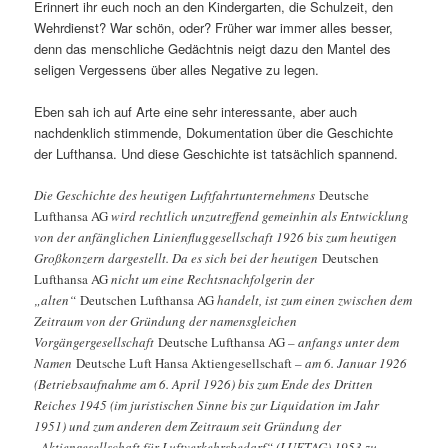
Erinnert ihr euch noch an den Kindergarten, die Schulzeit, den
Wehrdienst? War schön, oder? Früher war immer alles besser,
denn das menschliche Gedächtnis neigt dazu den Mantel des
seligen Vergessens über alles Negative zu legen.
Eben sah ich auf Arte eine sehr interessante, aber auch
nachdenklich stimmende, Dokumentation über die Geschichte
der Lufthansa. Und diese Geschichte ist tatsächlich spannend.
Die Geschichte des heutigen Luftfahrtunternehmens
Deutsche
Lufthansa AG
wird rechtlich unzutreffend gemeinhin als Entwicklung
von der anfänglichen Linienfluggesellschaft 1926 bis zum heutigen
Großkonzern dargestellt. Da es sich bei der heutigen
Deutschen
Lufthansa AG
nicht um eine Rechtsnachfolgerin der
„alten“
Deutschen Lufthansa AG
handelt, ist zum einen zwischen dem
Zeitraum von der Gründung der namensgleichen
Vorgängergesellschaft
Deutsche Lufthansa AG
– anfangs unter dem
Namen
Deutsche Luft Hansa Aktiengesellschaft
– am 6. Januar 1926
(Betriebsaufnahme am 6. April 1926) bis zum Ende des Dritten
Reiches 1945 (im juristischen Sinne bis zur Liquidation im Jahr
1951) und zum anderen dem Zeitraum seit Gründung der
„Aktiengesellschaft für Luftverkehrsbedarf“ (LUFTAG) 1953 zu