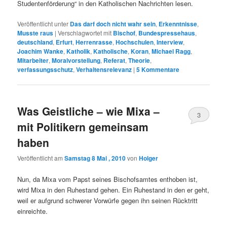
Studentenförderung“ in den Katholischen Nachrichten lesen.
Veröffentlicht unter
Das darf doch nicht wahr sein
,
Erkenntnisse
,
Musste raus
|
Verschlagwortet mit
Bischof
,
Bundespressehaus
,
deutschland
,
Erfurt
,
Herrenrasse
,
Hochschulen
,
Interview
,
Joachim Wanke
,
Katholik
,
Katholische
,
Koran
,
Michael Ragg
,
Mitarbeiter
,
Moralvorstellung
,
Referat
,
Theorie
,
verfassungsschutz
,
Verhaltensrelevanz
|
5
Kommentare
Was Geistliche – wie Mixa –
3
mit Politikern gemeinsam
haben
Veröffentlicht am
Samstag 8 Mai , 2010
von
Holger
Nun, da Mixa vom Papst seines Bischofsamtes enthoben ist,
wird Mixa in den Ruhestand gehen. Ein Ruhestand in den er geht,
weil er aufgrund schwerer Vorwürfe gegen ihn seinen Rücktritt
einreichte.