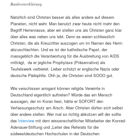
Bankrotterklärung.
Natürlich sind Christen besser als alles andere auf diesem
Planeten, nicht wahr. Man benutzt zwar heute nicht mehr den
Begriff Herrenrasse, aber wir stellen uns als Christen ganz klar
über alles was neben uns lebt. Denn es waren schliesslich
Christen, die als Kreuzritter auszogen um im Namen des Herrn
abzuschlachten. Und es ist der katholische Papst, der
massgeblich die Verantwortung für die Ausbreitung von AIDS
mitträgt, da er jegliche Prophylaxe (Präservative) als
Teufelswerk verbietet. Lieber schützt er englische Nazis oder
deutsche Pädophile. Ohh ja, die Christen sind SOOO gut.
Wie verschissen arrogant können religiös Verwirrte in
Deutschland eigentlich auftreten? Würde das ein Mensch
aussagen, der im Koran liest, hätte er SOFORT den
Verfassungsschutz am Arsch. Aber Christen dürfen sich selbst
über andere stellen. Wer mal so richtig abkotzen will der sollte
das
Interview
mit dem wissenschaftlicher Mitarbeiter der Konrad-
Adenauer-Stiftung und „Leiter des Referats für die
südwestdeutschen Hochschulen in der Deutschen