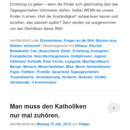
Erziehung zu geben – wenn die Kinder sich gleichzeitig über das
Tagesgeschehen informieren dürfen. Selbst WENN wir unsere
Kinder in einem „Hort der Anständigkeit“ aufwachsen lassen und
erziehen, was passiert später? Dann werden sie ausgenommen
von den Gierhälsen dieser Welt.
Veröffentlicht unter
Erkenntnisse
,
Fragen an die Welt
,
Musste raus
,
Wahlen
,
wirtschaft
|
Verschlagwortet mit
Althaus
,
Bischof
,
Blutalkohol
,
Cdu
,
deutschland
,
Dieter
,
Erziehung
,
Evangelen
,
Evangelische
,
Geschlechtsgenosse
,
Hohlphrasen
,
Jugend
,
Käßmann
,
Katholik
,
Kind
,
Kirche
,
Lustgreis
,
Machtprofiteure
,
Margot
,
Mensch
,
Menschenleben
,
Mixa
,
Moral
,
Nonnenkloster
,
Papst
,
Politiker
,
Promille
,
Sauerland
,
Tagesgeschehen
,
Traumatisierte
,
Verantwortung
,
Verdacht
,
Verletzte
,
Vorbild
,
Vorsitzende
|
4
Kommentare
Man muss den Katholiken
5
nur mal zuhören.
Veröffentlicht am
Montag 12 Juli , 2010
von
Holger