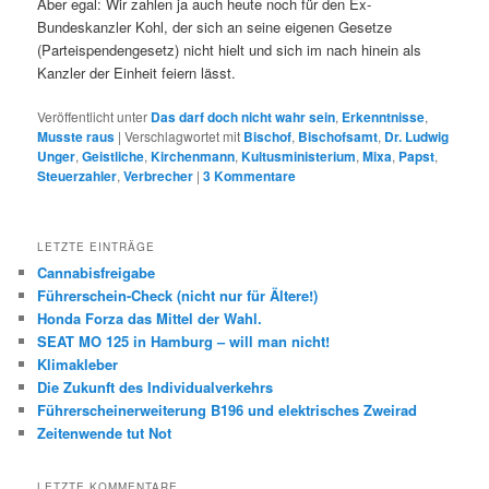
Aber egal: Wir zahlen ja auch heute noch für den Ex-
Bundeskanzler Kohl, der sich an seine eigenen Gesetze
(Parteispendengesetz) nicht hielt und sich im nach hinein als
Kanzler der Einheit feiern lässt.
Veröffentlicht unter
Das darf doch nicht wahr sein
,
Erkenntnisse
,
Musste raus
|
Verschlagwortet mit
Bischof
,
Bischofsamt
,
Dr. Ludwig
Unger
,
Geistliche
,
Kirchenmann
,
Kultusministerium
,
Mixa
,
Papst
,
Steuerzahler
,
Verbrecher
|
3
Kommentare
LETZTE EINTRÄGE
Cannabisfreigabe
Führerschein-Check (nicht nur für Ältere!)
Honda Forza das Mittel der Wahl.
SEAT MO 125 in Hamburg – will man nicht!
Klimakleber
Die Zukunft des Individualverkehrs
Führerscheinerweiterung B196 und elektrisches Zweirad
Zeitenwende tut Not
LETZTE KOMMENTARE