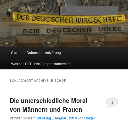
Politik, Wirtschaft, Soziales und Gesellschaft
Such
Reizzentrum
Hauptmenü
Start
Datenschutzerklärung
Zum
Zum
Was soll DER Mist? (Impressumersatz)
Inhalt
sekundären
wechseln
Inhalt
SCHLAGWORT-ARCHIVE:
BISCHOF
wechseln
Die unterschiedliche Moral
4
von Männern und Frauen
Veröffentlicht am
Dienstag 3 August , 2010
von
Holger