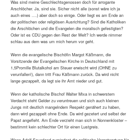
Was sind meine Geschlechtsgenossen doch für arrogante
Arschlöcher. Ja, sind sie. Sicher nicht alle (sonst wäre ich ja
auch eines ….) aber doch so einige. Oder liegt es am Ende an
der politischen oder religiösen Ausrichtung? Sind die Katholiken
die Arschlöchen und die Evangelen die moralisch gefestigten?
Oder ist es CDU gegen den Rest der Welt? Ich werde nimmer
schlau aus dem was um mich herum vor geht.
Wenn die evangelische Bischöfin Margot Käßmann, die
Vorsitzende der Evangelischen Kirche in Deutschland mit
1,5Promille Blutalkohol am Steuer erwischt wird (OHNE zu
verunfallen!), dann tritt Frau Käßmann zurück. Da wird nicht
lange gezappelt, da legt sie ihr Amt nieder und gut.
Wenn der katholische Bischof Walter Mixa in schwerstem
Verdacht steht Gelder zu veruntreuen und sich auch kleinen
Jungs mit deutlich mangelndem Respekt genähert zu haben,
dann wird gezappelt ohne Ende. Da wird gezetert und selbst der
Papst angefleht. Am Ende verzieht man sich in Nonnenkloster –
bestimmt kein schlechter Ort für einen Lustgreis.
Wenn Adolf Sauerland zumindest die politische Verantwortung für