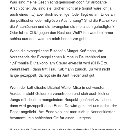
Was sind meine Geschlechtsgenossen doch für arrogante
Arschlöcher. Ja, sind sie. Sicher nicht alle (sonst wäre ich ja
auch eines ….) aber doch so einige. Oder liegt es am Ende an
der politischen oder religiösen Ausrichtung? Sind die Katholiken
die Arschlöchen und die Evangelen die moralisch gefestigten?
Oder ist es CDU gegen den Rest der Welt? Ich werde nimmer
schlau aus dem was um mich herum vor geht.
Wenn die evangelische Bischöfin Margot Käßmann, die
Vorsitzende der Evangelischen Kirche in Deutschland mit
1,5Promille Blutalkohol am Steuer erwischt wird (OHNE zu
verunfallen!), dann tritt Frau Käßmann zurück. Da wird nicht
lange gezappelt, da legt sie ihr Amt nieder und gut.
Wenn der katholische Bischof Walter Mixa in schwerstem
Verdacht steht Gelder zu veruntreuen und sich auch kleinen
Jungs mit deutlich mangelndem Respekt genähert zu haben,
dann wird gezappelt ohne Ende. Da wird gezetert und selbst der
Papst angefleht. Am Ende verzieht man sich in Nonnenkloster –
bestimmt kein schlechter Ort für einen Lustgreis.
Wenn Adolf Sauerland zumindest die politische Verantwortung für