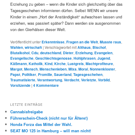
Erziehung zu geben – wenn die Kinder sich gleichzeitig über das
Tagesgeschehen informieren dürfen. Selbst WENN wir unsere
Kinder in einem „Hort der Anständigkeit“ aufwachsen lassen und
erziehen, was passiert später? Dann werden sie ausgenommen
von den Gierhälsen dieser Welt.
Veröffentlicht unter
Erkenntnisse
,
Fragen an die Welt
,
Musste raus
,
Wahlen
,
wirtschaft
|
Verschlagwortet mit
Althaus
,
Bischof
,
Blutalkohol
,
Cdu
,
deutschland
,
Dieter
,
Erziehung
,
Evangelen
,
Evangelische
,
Geschlechtsgenosse
,
Hohlphrasen
,
Jugend
,
Käßmann
,
Katholik
,
Kind
,
Kirche
,
Lustgreis
,
Machtprofiteure
,
Margot
,
Mensch
,
Menschenleben
,
Mixa
,
Moral
,
Nonnenkloster
,
Papst
,
Politiker
,
Promille
,
Sauerland
,
Tagesgeschehen
,
Traumatisierte
,
Verantwortung
,
Verdacht
,
Verletzte
,
Vorbild
,
Vorsitzende
|
4
Kommentare
LETZTE EINTRÄGE
Cannabisfreigabe
Führerschein-Check (nicht nur für Ältere!)
Honda Forza das Mittel der Wahl.
SEAT MO 125 in Hamburg – will man nicht!