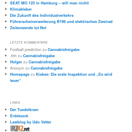
SEAT MO 125 in Hamburg – will man nicht!
Klimakleber
Die Zukunft des Individualverkehrs
Führerscheinerweiterung B196 und elektrisches Zweirad
Zeitenwende tut Not
LETZTE KOMMENTARE
Football prediction
zu
Cannabisfreigabe
-thh
zu
Cannabisfreigabe
Holger
zu
Cannabisfreigabe
Anonym
zu
Cannabisfreigabe
Homepage
zu
Kisbee: Die erste Inspektion und „Es wird
teuer“
LINKS
Der Tuedelkram
Erdstueck
Lawblog by Udo Vetter