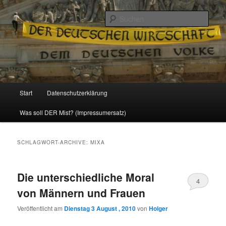
Politik, Wirtschaft, Soziales und Gesellschaft
Such
Reizzentrum
Hauptmenü
Start
Datenschutzerklärung
Zum
Zum
Was soll DER Mist? (Impressumersatz)
Inhalt
sekundären
wechseln
Inhalt
SCHLAGWORT-ARCHIVE:
MIXA
wechseln
Die unterschiedliche Moral
4
von Männern und Frauen
Veröffentlicht am
Dienstag 3 August , 2010
von
Holger