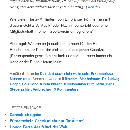
bayerischen Kultusministeriums, Dr. Ludwig Unger, am Freitag auf
Nachfrage dem Radiosender Bayern 3 bestätigt. (
Web.de
)
Wie vielen Hartz-IV Kindern von Empfänger könnte man mit
diesem Geld z.B. Musik- oder Nachhilfeuntericht oder eine
Mitgliedschaft in einem Sportverein ermöglichen?
Aber egal: Wir zahlen ja auch heute noch für den Ex-
Bundeskanzler Kohl, der sich an seine eigenen Gesetze
(Parteispendengesetz) nicht hielt und sich im nach hinein als
Kanzler der Einheit feiern lässt.
Veröffentlicht unter
Das darf doch nicht wahr sein
,
Erkenntnisse
,
Musste raus
|
Verschlagwortet mit
Bischof
,
Bischofsamt
,
Dr. Ludwig
Unger
,
Geistliche
,
Kirchenmann
,
Kultusministerium
,
Mixa
,
Papst
,
Steuerzahler
,
Verbrecher
|
3
Kommentare
LETZTE EINTRÄGE
Cannabisfreigabe
Führerschein-Check (nicht nur für Ältere!)
Honda Forza das Mittel der Wahl.