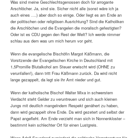
Was sind meine Geschlechtsgenossen doch für arrogante
Arschlöcher. Ja, sind sie. Sicher nicht alle (sonst wäre ich ja
auch eines ….) aber doch so einige. Oder liegt es am Ende an
der politischen oder religiösen Ausrichtung? Sind die Katholiken
die Arschlöchen und die Evangelen die moralisch gefestigten?
Oder ist es CDU gegen den Rest der Welt? Ich werde nimmer
schlau aus dem was um mich herum vor geht.
Wenn die evangelische Bischöfin Margot Käßmann, die
Vorsitzende der Evangelischen Kirche in Deutschland mit
1,5Promille Blutalkohol am Steuer erwischt wird (OHNE zu
verunfallen!), dann tritt Frau Käßmann zurück. Da wird nicht
lange gezappelt, da legt sie ihr Amt nieder und gut.
Wenn der katholische Bischof Walter Mixa in schwerstem
Verdacht steht Gelder zu veruntreuen und sich auch kleinen
Jungs mit deutlich mangelndem Respekt genähert zu haben,
dann wird gezappelt ohne Ende. Da wird gezetert und selbst der
Papst angefleht. Am Ende verzieht man sich in Nonnenkloster –
bestimmt kein schlechter Ort für einen Lustgreis.
Wenn Adolf Sauerland zumindest die politische Verantwortung für