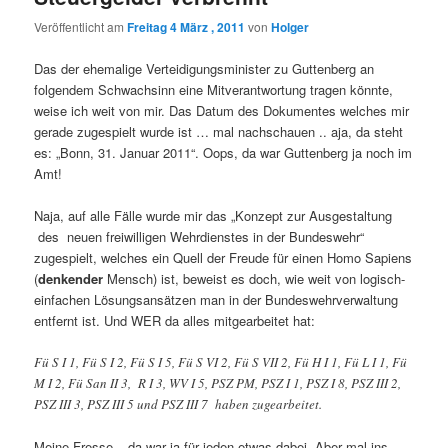
Veröffentlicht am
Freitag 4 März , 2011
von
Holger
Das der ehemalige Verteidigungsminister zu Guttenberg an
folgendem Schwachsinn eine Mitverantwortung tragen könnte,
weise ich weit von mir. Das Datum des Dokumentes welches mir
gerade zugespielt wurde ist … mal nachschauen .. aja, da steht
es: „Bonn, 31. Januar 2011“. Oops, da war Guttenberg ja noch im
Amt!
Naja, auf alle Fälle wurde mir das „Konzept zur Ausgestaltung
des neuen freiwilligen Wehrdienstes in der Bundeswehr“
zugespielt, welches ein Quell der Freude für einen Homo Sapiens
(
denkender
Mensch) ist, beweist es doch, wie weit von logisch-
einfachen Lösungsansätzen man in der Bundeswehrverwaltung
entfernt ist. Und WER da alles mitgearbeitet hat:
Fü S I 1, Fü S I 2, Fü S I 5, Fü S VI 2, Fü S VII 2, Fü H I 1, Fü L I 1, Fü
M I 2, Fü San II 3, R I 3, WV I 5, PSZ PM, PSZ I 1, PSZ I 8, PSZ III 2,
PSZ III 3, PSZ III 5 und PSZ III 7 haben zugearbeitet.
Meine Fresse – da war ja für jeden etwas dabei. Aber mal ins