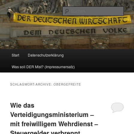
Politik, Wirtschaft, Soziales und Gesellschaft
Such
Reizzentrum
Hauptmenü
Start
Datenschutzerklärung
Zum
Zum
Was soll DER Mist? (Impressumersatz)
Inhalt
sekundären
wechseln
Inhalt
SCHLAGWORT-ARCHIVE:
OBERGEFREITE
wechseln
Wie das
Verteidigungsministerium –
mit freiwilligem Wehrdienst –
Steuergelder verbrennt