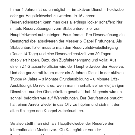
In nur 4 Jahren ist es unmöglich – im aktiven Dienst – Feldwebel
oder gar Hauptfeldwebel zu werden. In 16 Jahren
Reservedienstzeit kann man dies allerdings locker schaffen: Nur
mittels Reserveübungen vom Stabsunteroffizier zum
Hauptfeldwebel aufzusteigen. Faustformel: Pro Reserveübung ein
Dienstgrad (bei absolvieren der Messer & Gabel Prüfungen). Als
Stabsunteroffizier musste man den Reservefeldwebellehrgang
(Dauer 14 Tage) und eine Reservedienstzeit von 30 Tagen
absolviert haben. Dazu den Zugführerlehrgang und voila: Aus
einem Z4-Stabsunteroffizier wird der Hauptfeldwebel der Reserve.
Und das ganze mit kaum mehr als 3 Jahren Dienst in der aktiven
Truppe (4 Jahre – 3 Monate Grundausbildung – 6 Monate Uffz-
Ausbildung). Da reicht es, wenn man innerhalb seiner vierjährigen
Dienstzeit nur den Obergefreiten geschafft hat. Nirgends wird so
schnell befördert wie auf Wehrübungen. Der Berufstätige braucht
halt einen Anreiz wieder in das Oliv zu hüpfen und sich mit den
alten Kollegen den Knorpel zu befeuchten.
So also stellt man sich als Hauptfeldwebel der Reserve den
internationalen Medien vor. Ob Kaltegärtner von der