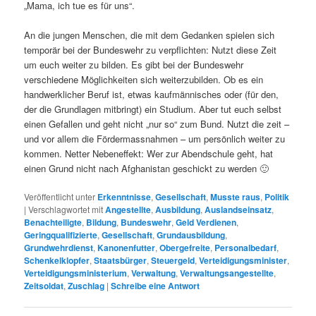
„Mama, ich tue es für uns“.
An die jungen Menschen, die mit dem Gedanken spielen sich
temporär bei der Bundeswehr zu verpflichten: Nutzt diese Zeit
um euch weiter zu bilden. Es gibt bei der Bundeswehr
verschiedene Möglichkeiten sich weiterzubilden. Ob es ein
handwerklicher Beruf ist, etwas kaufmännisches oder (für den,
der die Grundlagen mitbringt) ein Studium. Aber tut euch selbst
einen Gefallen und geht nicht „nur so“ zum Bund. Nutzt die zeit –
und vor allem die Fördermassnahmen – um persönlich weiter zu
kommen. Netter Nebeneffekt: Wer zur Abendschule geht, hat
einen Grund nicht nach Afghanistan geschickt zu werden 🙂
Veröffentlicht unter
Erkenntnisse
,
Gesellschaft
,
Musste raus
,
Politik
|
Verschlagwortet mit
Angestellte
,
Ausbildung
,
Auslandseinsatz
,
Benachteiligte
,
Bildung
,
Bundeswehr
,
Geld Verdienen
,
Geringqualifizierte
,
Gesellschaft
,
Grundausbildung
,
Grundwehrdienst
,
Kanonenfutter
,
Obergefreite
,
Personalbedarf
,
Schenkelklopfer
,
Staatsbürger
,
Steuergeld
,
Verteidigungsminister
,
Verteidigungsministerium
,
Verwaltung
,
Verwaltungsangestellte
,
Zeitsoldat
,
Zuschlag
|
Schreibe eine Antwort