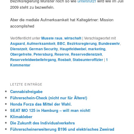
Bezirksregierung Münster noch so wie
unterstützt
wird wie im Juli
2009 steht zu bezweifeln.
Aber die mediale Aufmerksamkeit hat Kaltegärtner: Mission
accomplished
Veröffentlicht unter
Musste raus
,
wirtschaft
|
Verschlagwortet mit
Asgaard
,
Aufmerksamkeit
,
BBC
,
Bezirksregierung
,
Bundeswehr
,
Dienstzeit
,
German Security
,
Hauptfeldwebel
,
marketing
,
Obergefreite
,
Petersburg
,
Reserve
,
Reservedienstzeit
,
Reservefeldwebellehrgang
,
Rosbalt
,
Stabsunteroffizier
|
1
Kommentar
LETZTE EINTRÄGE
Cannabisfreigabe
Führerschein-Check (nicht nur für Ältere!)
Honda Forza das Mittel der Wahl.
SEAT MO 125 in Hamburg – will man nicht!
Klimakleber
Die Zukunft des Individualverkehrs
Führerscheinerweiterung B196 und elektrisches Zweirad