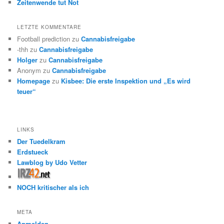
Zeitenwende tut Not
LETZTE KOMMENTARE
Football prediction
zu
Cannabisfreigabe
-thh
zu
Cannabisfreigabe
Holger
zu
Cannabisfreigabe
Anonym
zu
Cannabisfreigabe
Homepage
zu
Kisbee: Die erste Inspektion und „Es wird
teuer“
LINKS
Der Tuedelkram
Erdstueck
Lawblog by Udo Vetter
NOCH kritischer als ich
META
Anmelden