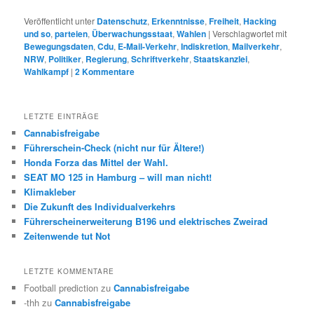
Veröffentlicht unter
Datenschutz
,
Erkenntnisse
,
Freiheit
,
Hacking
und so
,
parteien
,
Überwachungsstaat
,
Wahlen
|
Verschlagwortet mit
Bewegungsdaten
,
Cdu
,
E-Mail-Verkehr
,
Indiskretion
,
Mailverkehr
,
NRW
,
Politiker
,
Regierung
,
Schriftverkehr
,
Staatskanzlei
,
Wahlkampf
|
2
Kommentare
LETZTE EINTRÄGE
Cannabisfreigabe
Führerschein-Check (nicht nur für Ältere!)
Honda Forza das Mittel der Wahl.
SEAT MO 125 in Hamburg – will man nicht!
Klimakleber
Die Zukunft des Individualverkehrs
Führerscheinerweiterung B196 und elektrisches Zweirad
Zeitenwende tut Not
LETZTE KOMMENTARE
Football prediction
zu
Cannabisfreigabe
-thh
zu
Cannabisfreigabe