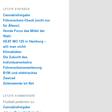
LETZTE EINTRÄGE
Cannabisfreigabe
Führerschein-Check (nicht nur
für Ältere!)
Honda Forza das Mittel der
Wahl.
SEAT MO 125 in Hamburg –
will man nicht!
Klimakleber
Die Zukunft des
Individualverkehrs
Führerscheinerweiterung
B196 und elektrisches
Zweirad
Zeitenwende tut Not
LETZTE KOMMENTARE
Football prediction
zu
Cannabisfreigabe