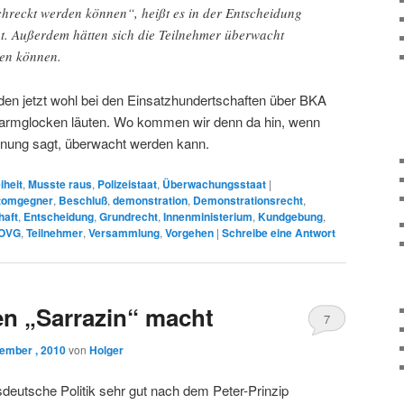
reckt werden können“, heißt es in der Entscheidung
. Außerdem hätten sich die Teilnehmer überwacht
len können.
den jetzt wohl bei den Einsatzhundertschaften über BKA
Alarmglocken läuten. Wo kommen wir denn da hin, wenn
einung sagt, überwacht werden kann.
iheit
,
Musste raus
,
Polizeistaat
,
Überwachungsstaat
|
tomgegner
,
Beschluß
,
demonstration
,
Demonstrationsrecht
,
haft
,
Entscheidung
,
Grundrecht
,
Innenministerium
,
Kundgebung
,
OVG
,
Teilnehmer
,
Versammlung
,
Vorgehen
|
Schreibe eine Antwort
n „Sarrazin“ macht
7
ember , 2010
von
Holger
sdeutsche Politik sehr gut nach dem Peter-Prinzip