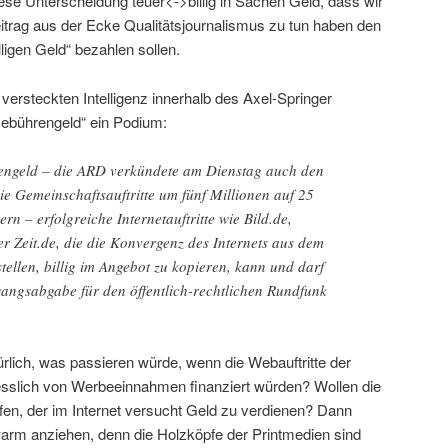
diese Unterscheidung teuer<->billig in Sachen Geld, dass wir
eitrag aus der Ecke Qualitätsjournalismus zu tun haben den
ligen Geld“ bezahlen sollen.
versteckten Intelligenz innerhalb des Axel-Springer
Gebührengeld“ ein Podium:
engeld – die ARD verkündete am Dienstag auch den
die Gemeinschaftsauftritte um fünf Millionen auf 25
rn – erfolgreiche Internetauftritte wie Bild.de,
er Zeit.de, die die Konvergenz des Internets aus dem
tellen, billig im Angebot zu kopieren, kann und darf
angsabgabe für den öffentlich-rechtlichen Rundfunk
ürlich, was passieren würde, wenn die Webauftritte der
sslich von Werbeeinnahmen finanziert würden? Wollen die
ifen, der im Internet versucht Geld zu verdienen? Dann
rm anziehen, denn die Holzköpfe der Printmedien sind