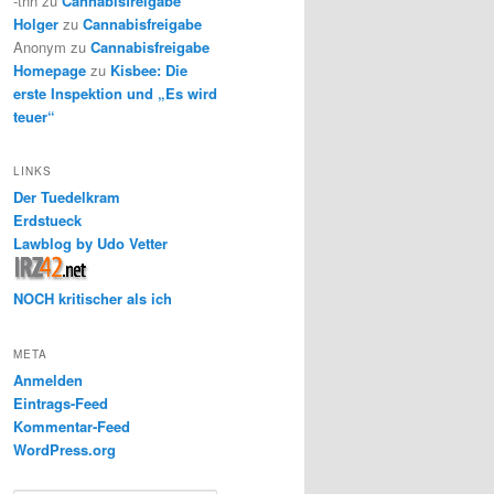
-thh
zu
Cannabisfreigabe
Holger
zu
Cannabisfreigabe
Anonym
zu
Cannabisfreigabe
Homepage
zu
Kisbee: Die
erste Inspektion und „Es wird
teuer“
LINKS
Der Tuedelkram
Erdstueck
Lawblog by Udo Vetter
NOCH kritischer als ich
META
Anmelden
Eintrags-Feed
Kommentar-Feed
WordPress.org