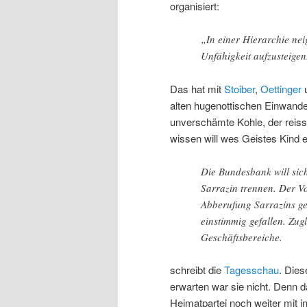
organisiert:
„In einer Hierarchie neig
Unfähigkeit aufzusteigen
Das hat mit
Stoiber
,
Oettinger
u
alten hugenottischen Einwander
unverschämte Kohle, der reisst
wissen will wes Geistes Kind e
Die Bundesbank will sich
Sarrazin trennen. Der V
Abberufung Sarrazins geb
einstimmig gefallen. Zug
Geschäftsbereiche.
schreibt die
Tagesschau
. Dies
erwarten war sie nicht. Denn d
Heimatpartei noch weiter mit 