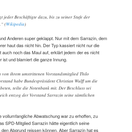
t jeder Beschäftigte dazu, bis zu seiner Stufe der
.“ (
Wikipedia
)
nd Anderen super geklappt. Nur mit dem Sarrazin, dem
er haut das nicht hin. Der Typ kassiert nicht nur die
 auch noch das Maul auf, erklärt jedem der es nicht
r ist und blamiert die ganze Innung.
 von ihrem umstrittenen Vorstandsmitglied Thilo
orstand habe Bundespräsident Christian Wulff um die
eten, teilte die Notenbank mit. Der Beschluss sei
leich entzog der Vorstand Sarrazin seine sämtlichen
e vollumfangliche Abwatschung war zu erhoffen, zu
as SPD-Mitglied Sarrazin hätte eigentlich seine
in den Abgrund reissen können. Aber Sarrazin hat es