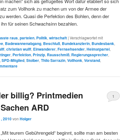
n machen“ sich als geflügeltes Wort dafür etabliert so sich
atz zum Vollhonk zu machen um von der Armee der
 werden. Quasi die Perfektion des Bohlen, denn der
e ihn für seinen Schwachsinn bezahlen.
sste raus
,
parteien
,
Politik
,
wirtschaft
|
Verschlagwortet mit
ee
,
Badewannenabgang
,
Beschluß
,
Bundekanzlerin
,
Bundesbank
,
lff
,
christian wulff
,
Einwanderer
,
Fernsehsender
,
Heimatpartei
,
tinger
,
Perfektion
,
Prinzip
,
Rausschmiß
,
Regierungssprecher
,
,
SPD-Mitglied
,
Stoiber
,
Thilo Sarrazin
,
Vollhonk
,
Vorstand
,
mmentare
der billig? Printmedien
1
n Sachen ARD
 , 2010
von
Holger
n „Mit teurem Gebührengeld“ beginnt, sollte man am besten