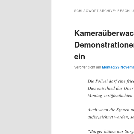
Inhalt
sekundären
SCHLAGWORT-ARCHIVE:
BESCHLU
wechseln
Inhalt
Kameraüberwac
wechseln
Demonstratione
ein
Veröffentlicht am
Montag 29 Novemb
Die Polizei darf eine fr
Dies entschied das Ober
Montag veröffentlichten 
Auch wenn die Szenen nu
aufgezeichnet werden, se
“Bürger hätten aus Sorg