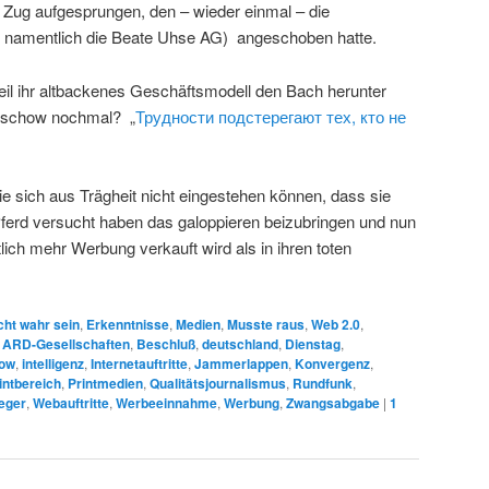
en Zug aufgesprungen, den – wieder einmal – die
nd namentlich die Beate Uhse AG) angeschoben hatte.
weil ihr altbackenes Geschäftsmodell den Bach herunter
atschow nochmal? „
Трудности подстерегают тех, кто не
e sich aus Trägheit nicht eingestehen können, dass sie
 Pferd versucht haben das galoppieren beizubringen und nun
lich mehr Werbung verkauft wird als in ihren toten
cht wahr sein
,
Erkenntnisse
,
Medien
,
Musste raus
,
Web 2.0
,
,
ARD-Gesellschaften
,
Beschluß
,
deutschland
,
Dienstag
,
how
,
intelligenz
,
Internetauftritte
,
Jammerlappen
,
Konvergenz
,
intbereich
,
Printmedien
,
Qualitätsjournalismus
,
Rundfunk
,
eger
,
Webauftritte
,
Werbeeinnahme
,
Werbung
,
Zwangsabgabe
|
1