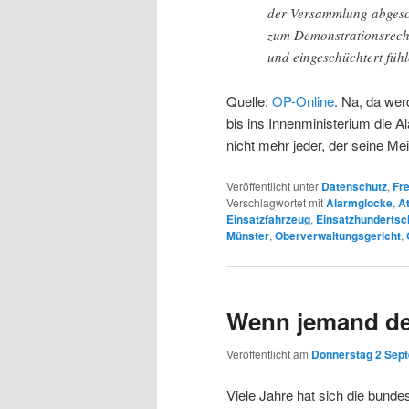
der Versammlung abgesch
zum Demonstrationsrecht
und eingeschüchtert füh
Quelle:
OP-Online
. Na, da wer
bis ins Innenministerium die 
nicht mehr jeder, der seine M
Veröffentlicht unter
Datenschutz
,
Fre
Verschlagwortet mit
Alarmglocke
,
A
Einsatzfahrzeug
,
Einsatzhundertsc
Münster
,
Oberverwaltungsgericht
,
Wenn jemand de
Veröffentlicht am
Donnerstag 2 Sept
Viele Jahre hat sich die bunde