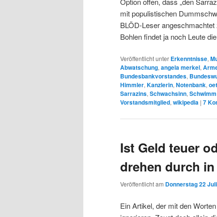
Option offen, dass „den Sarrazi
mit populistischen Dummschw
BLÖD-Leser angeschmachtet zu
Bohlen findet ja noch Leute di
Veröffentlicht unter
Erkenntnisse
,
Mu
Abwatschung
,
angela merkel
,
Arm
Bundesbankvorstandes
,
Bundeswu
Himmler
,
Kanzlerin
,
Notenbank
,
oet
Sarrazins
,
Schwachsinn
,
Schwimm
Vorstandsmitglied
,
wikipedia
|
7
Ko
Ist Geld teuer o
drehen durch i
Veröffentlicht am
Donnerstag 22 Juli
Ein Artikel, der mit den Worte