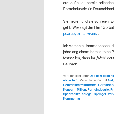
erst auf einen bereits rollend
Pornoindustrie (in Deutschla
Sie heulen und sie schreien, 
geht. Wie sagt der Herr Gorb
реагирует на жизнь
“.
Ich verachte Jammerlappen, di
jahrelang einem bereits toten
feststellen, dass im „Web“ deut
Bäumen.
Veröffentlicht unter
Das darf doch ni
wirtschaft
|
Verschlagwortet mit
Ard
Gemeinschaftsauftritte
,
Gorbatsc
Konzern
,
Million
,
Pornoindustrie
,
Pr
Speerspitze
,
spiegel
,
Springer
,
Verl
Kommentar