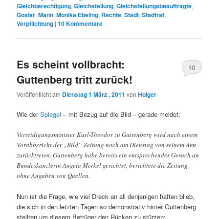
Gleichberechtigung
,
Gleichstellung
,
Gleichstellungsbeauftragte
,
Goslar
,
Mann
,
Monika Ebeling
,
Rechte
,
Stadt
,
Stadtrat
,
Verpflichtung
|
10
Kommentare
Es scheint vollbracht:
10
Guttenberg tritt zurück!
Veröffentlicht am
Dienstag 1 März , 2011
von
Holger
Wie der
Spiegel
– mit Bezug auf die Bild – gerade meldet:
Verteidigungsminister Karl-Theodor zu Guttenberg wird nach einem
Vorabbericht der „Bild“-Zeitung noch am Dienstag von seinem Amt
zurücktreten. Guttenberg habe bereits ein entsprechendes Gesuch an
Bundeskanzlerin Angela Merkel gerichtet, berichtete die Zeitung
ohne Angaben von Quellen.
Nun ist die Frage, wie viel Dreck an all denjenigen haften blieb,
die sich in den letzten Tagen so demonstrativ hinter Guttenberg
stellten um diesem Betrüger den Rücken zu stürzen: