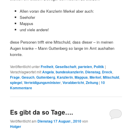
Allen voran die Kanzlerin Merkel aber auch:
Seehofer
Mappus
und viele andere!
diese Personen trifft eine Mitschuld, dass dieser – in meinen
Augen kranke – Mann Guttenberg so lange im Amt aushalten
konnte.
Veröffentlicht unter
Freiheit
,
Gesellschaft
,
parteien
,
Politik
|
Verschlagwortet mit
Angela
,
bundeskanzlerin
,
Dienstag
,
Dreck
,
Frage
,
Gesuch
,
Guttenberg
,
Kanzlerin
,
Mappus
,
Merkel
,
Mitschuld
,
spiegel
,
Verteidigungsminister
,
Vorabbericht
,
Zeitung
|
10
Kommentare
Es gibt da so Tage….
Veröffentlicht am
Dienstag 17 August , 2010
von
Holger