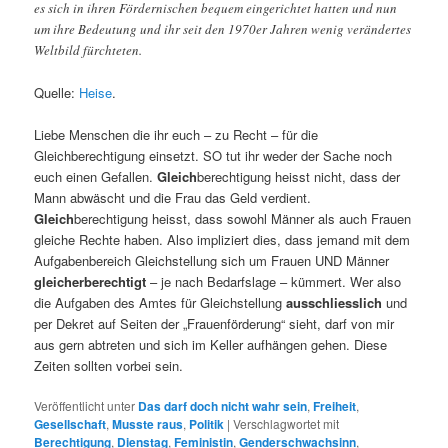
es sich in ihren Fördernischen bequem eingerichtet hatten und nun
um ihre Bedeutung und ihr seit den 1970er Jahren wenig verändertes
Weltbild fürchteten.
Quelle:
Heise
.
Liebe Menschen die ihr euch – zu Recht – für die
Gleichberechtigung einsetzt. SO tut ihr weder der Sache noch
euch einen Gefallen.
Gleich
berechtigung heisst nicht, dass der
Mann abwäscht und die Frau das Geld verdient.
Gleich
berechtigung heisst, dass sowohl Männer als auch Frauen
gleiche Rechte haben. Also impliziert dies, dass jemand mit dem
Aufgabenbereich Gleichstellung sich um Frauen UND Männer
gleicherberechtigt
– je nach Bedarfslage – kümmert. Wer also
die Aufgaben des Amtes für Gleichstellung
ausschliesslich
und
per Dekret auf Seiten der „Frauenförderung“ sieht, darf von mir
aus gern abtreten und sich im Keller aufhängen gehen. Diese
Zeiten sollten vorbei sein.
Veröffentlicht unter
Das darf doch nicht wahr sein
,
Freiheit
,
Gesellschaft
,
Musste raus
,
Politik
|
Verschlagwortet mit
Berechtigung
,
Dienstag
,
Feministin
,
Genderschwachsinn
,