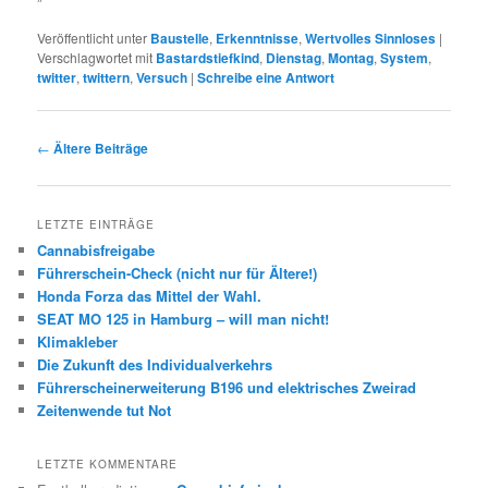
Veröffentlicht unter
Baustelle
,
Erkenntnisse
,
Wertvolles Sinnloses
|
Verschlagwortet mit
Bastardstiefkind
,
Dienstag
,
Montag
,
System
,
twitter
,
twittern
,
Versuch
|
Schreibe eine Antwort
Beitrags-
←
Ältere Beiträge
Navigation
LETZTE EINTRÄGE
Cannabisfreigabe
Führerschein-Check (nicht nur für Ältere!)
Honda Forza das Mittel der Wahl.
SEAT MO 125 in Hamburg – will man nicht!
Klimakleber
Die Zukunft des Individualverkehrs
Führerscheinerweiterung B196 und elektrisches Zweirad
Zeitenwende tut Not
LETZTE KOMMENTARE