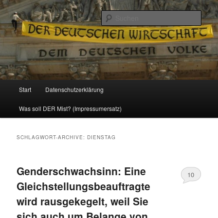
Politik, Wirtschaft, Soziales und Gesellschaft
Such
Reizzentrum
Hauptmenü
Start
Datenschutzerklärung
Zum
Zum
Was soll DER Mist? (Impressumersatz)
Inhalt
sekundären
wechseln
Inhalt
SCHLAGWORT-ARCHIVE:
DIENSTAG
wechseln
Genderschwachsinn: Eine
10
Gleichstellungsbeauftragte
wird rausgekegelt, weil Sie
sich auch um Belange von