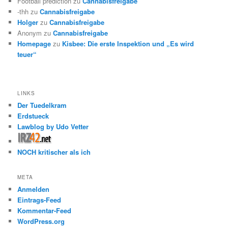
Football prediction
zu
Cannabisfreigabe
-thh
zu
Cannabisfreigabe
Holger
zu
Cannabisfreigabe
Anonym
zu
Cannabisfreigabe
Homepage
zu
Kisbee: Die erste Inspektion und „Es wird
teuer“
LINKS
Der Tuedelkram
Erdstueck
Lawblog by Udo Vetter
NOCH kritischer als ich
META
Anmelden
Eintrags-Feed
Kommentar-Feed
WordPress.org