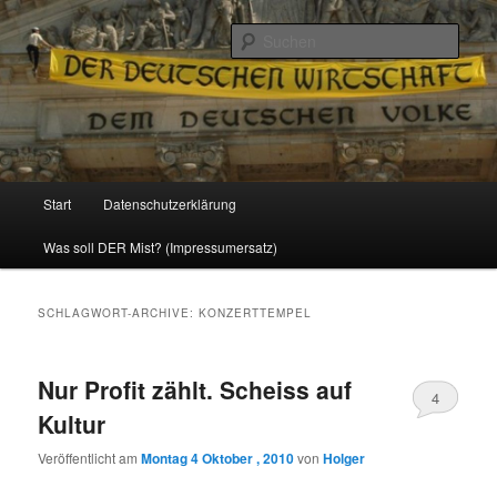
Politik, Wirtschaft, Soziales und Gesellschaft
Such
Reizzentrum
Hauptmenü
Start
Datenschutzerklärung
Zum
Zum
Was soll DER Mist? (Impressumersatz)
Inhalt
sekundären
wechseln
Inhalt
SCHLAGWORT-ARCHIVE:
KONZERTTEMPEL
wechseln
Nur Profit zählt. Scheiss auf
4
Kultur
Veröffentlicht am
Montag 4 Oktober , 2010
von
Holger