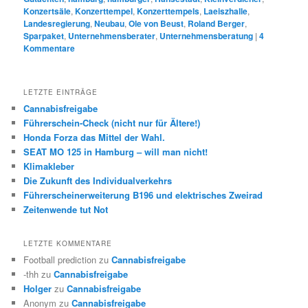
Konzertsäle
,
Konzerttempel
,
Konzerttempels
,
Laeiszhalle
,
Landesregierung
,
Neubau
,
Ole von Beust
,
Roland Berger
,
Sparpaket
,
Unternehmensberater
,
Unternehmensberatung
|
4
Kommentare
LETZTE EINTRÄGE
Cannabisfreigabe
Führerschein-Check (nicht nur für Ältere!)
Honda Forza das Mittel der Wahl.
SEAT MO 125 in Hamburg – will man nicht!
Klimakleber
Die Zukunft des Individualverkehrs
Führerscheinerweiterung B196 und elektrisches Zweirad
Zeitenwende tut Not
LETZTE KOMMENTARE
Football prediction
zu
Cannabisfreigabe
-thh
zu
Cannabisfreigabe
Holger
zu
Cannabisfreigabe
Anonym
zu
Cannabisfreigabe