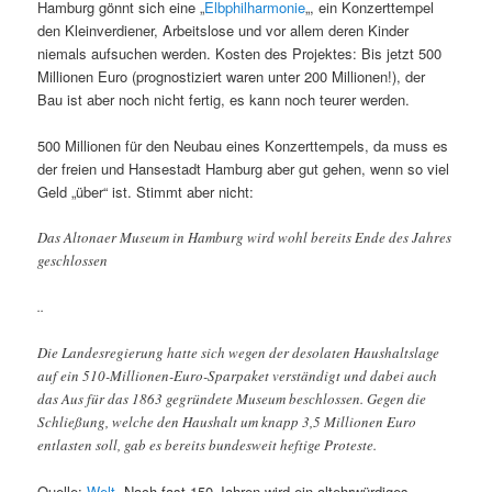
Hamburg gönnt sich eine „
Elbphilharmonie
„, ein Konzerttempel
den Kleinverdiener, Arbeitslose und vor allem deren Kinder
niemals aufsuchen werden. Kosten des Projektes: Bis jetzt 500
Millionen Euro (prognostiziert waren unter 200 Millionen!), der
Bau ist aber noch nicht fertig, es kann noch teurer werden.
500 Millionen für den Neubau eines Konzerttempels, da muss es
der freien und Hansestadt Hamburg aber gut gehen, wenn so viel
Geld „über“ ist. Stimmt aber nicht:
Das Altonaer Museum in Hamburg wird wohl bereits Ende des Jahres
geschlossen
..
Die Landesregierung hatte sich wegen der desolaten Haushaltslage
auf ein 510-Millionen-Euro-Sparpaket verständigt und dabei auch
das Aus für das 1863 gegründete Museum beschlossen. Gegen die
Schließung, welche den Haushalt um knapp 3,5 Millionen Euro
entlasten soll, gab es bereits bundesweit heftige Proteste.
Quelle:
Welt
. Nach fast 150 Jahren wird ein altehrwürdiges