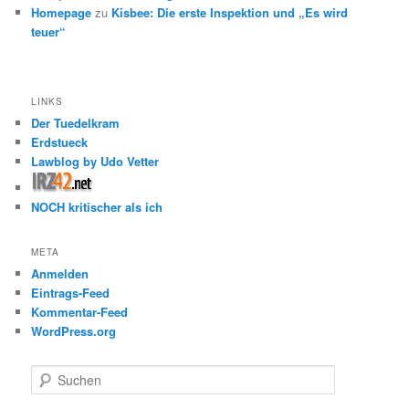
Homepage
zu
Kisbee: Die erste Inspektion und „Es wird
teuer“
LINKS
Der Tuedelkram
Erdstueck
Lawblog by Udo Vetter
NOCH kritischer als ich
META
Anmelden
Eintrags-Feed
Kommentar-Feed
WordPress.org
S
u
c