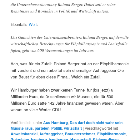
die Unternehmensberatung Roland Berger. Dabei soll er seine
Kenntnisse und Kontakte in Politik und Wirtschaft nutzen.
Ebenfalls
Welt
:
Das Gutachten des Unternehmensberaters Roland Berger, auf dem die
wirtschaftlichen Berechnungen für Elbphilharmonie und Laeiszhalle
fußen, geht von 600 Veranstaltungen im Jahr aus.
Ach, was für ein Zufall: Roland Berger hat an der Elbphilharmonie
mit verdient und nun arbeitet sein ehemaliger Auftraggeber Ole
von Beust für eben diese Firma.. Welch ein Zufall.
Wir Hamburger haben zwar keinen Tunnel für (bis jetzt) 6
Milliarden Euro, dafür schliessen wir Museen, die für 500
Millionen Euro satte 142 Jahre finanziert gewesen wären. Aber
warum so viele Worte: CDU
Veröffentlicht unter
Aus Hamburg
,
Das darf doch nicht wahr sein
,
Musste raus
,
parteien
,
Politik
,
wirtschaft
|
Verschlagwortet mit
Anwaltskanzlei
,
Auftraggeber
,
Bauunternehmer
,
Elbphilharmonie
,
Gutachten
,
hamburg
,
hamburger
,
Hansestadt
,
Kleinverdiener
,