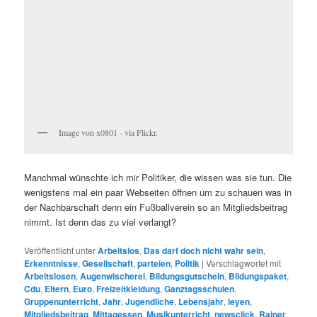
Image von x0801 - via Flickr.
Manchmal wünschte ich mir Politiker, die wissen was sie tun. Die
wenigstens mal ein paar Webseiten öffnen um zu schauen was in
der Nachbarschaft denn ein Fußballverein so an Mitgliedsbeitrag
nimmt. Ist denn das zu viel verlangt?
Veröffentlicht unter
Arbeitslos
,
Das darf doch nicht wahr sein
,
Erkenntnisse
,
Gesellschaft
,
parteien
,
Politik
|
Verschlagwortet mit
Arbeitslosen
,
Augenwischerei
,
Bildungsgutschein
,
Bildungspaket
,
Cdu
,
Eltern
,
Euro
,
Freizeitkleidung
,
Ganztagsschulen
,
Gruppenunterricht
,
Jahr
,
Jugendliche
,
Lebensjahr
,
leyen
,
Mitgliedsbeitrag
,
Mittagessen
,
Musikunterricht
,
newsclick
,
Rainer