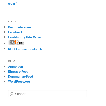
teuer“
LINKS
Der Tuedelkram
Erdstueck
Lawblog by Udo Vetter
NOCH kritischer als ich
META
Anmelden
Eintrags-Feed
Kommentar-Feed
WordPress.org
S
u
c
h