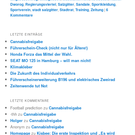
Dworog
,
Regierungsviertel
,
Salzgitter
,
Sandale
,
Sportkleidung
,
Sportverein
,
stadt salzgitter
,
Stadtrat
,
Training
,
Zeitung
|
6
Kommentare
LETZTE EINTRÄGE
Cannabisfreigabe
Führerschein-Check (nicht nur für Ältere!)
Honda Forza das Mittel der Wahl.
SEAT MO 125 in Hamburg – will man nicht!
Klimakleber
Die Zukunft des Individualverkehrs
Führerscheinerweiterung B196 und elektrisches Zweirad
Zeitenwende tut Not
LETZTE KOMMENTARE
Football prediction
zu
Cannabisfreigabe
-thh
zu
Cannabisfreigabe
Holger
zu
Cannabisfreigabe
Anonym
zu
Cannabisfreigabe
Homepage
zu
Kisbee: Die erste Inspektion und „Es wird