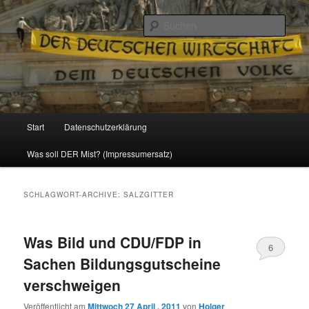
Politik, Wirtschaft, Soziales und Gesellschaft
Such
Reizzentrum
Hauptmenü
Start
Datenschutzerklärung
Zum
Zum
Was soll DER Mist? (Impressumersatz)
Inhalt
sekundären
wechseln
Inhalt
SCHLAGWORT-ARCHIVE:
SALZGITTER
wechseln
Was Bild und CDU/FDP in
6
Sachen Bildungsgutscheine
verschweigen
Veröffentlicht am
Mittwoch 27 April , 2011
von
Holger