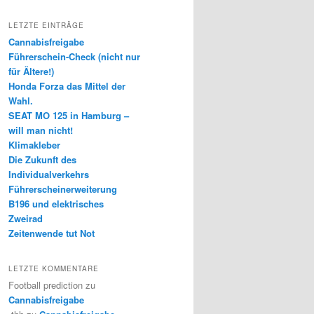
LETZTE EINTRÄGE
Cannabisfreigabe
Führerschein-Check (nicht nur
für Ältere!)
Honda Forza das Mittel der
Wahl.
SEAT MO 125 in Hamburg –
will man nicht!
Klimakleber
Die Zukunft des
Individualverkehrs
Führerscheinerweiterung
B196 und elektrisches
Zweirad
Zeitenwende tut Not
LETZTE KOMMENTARE
Football prediction
zu
Cannabisfreigabe