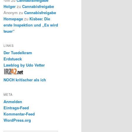
-thh
zu
Cannabisfreigabe
Holger
zu
Cannabisfreigabe
Anonym
zu
Cannabisfreigabe
Homepage
zu
Kisbee: Die
erste Inspektion und „Es wird
teuer“
LINKS
Der Tuedelkram
Erdstueck
Lawblog by Udo Vetter
NOCH kritischer als ich
META
Anmelden
Eintrags-Feed
Kommentar-Feed
WordPress.org