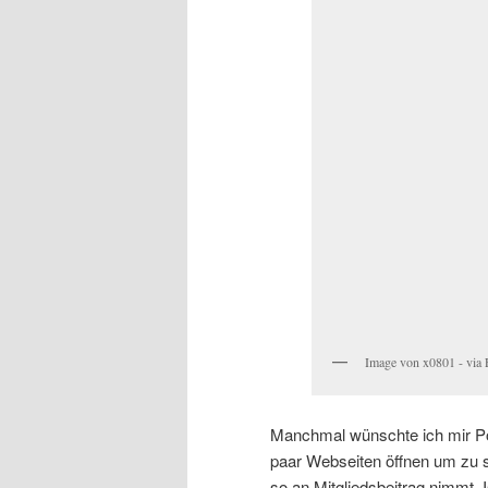
Image von x0801 - via F
Manchmal wünschte ich mir Poli
paar Webseiten öffnen um zu s
so an Mitgliedsbeitrag nimmt. I