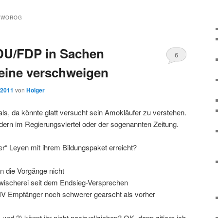
DWOROG
DU/FDP in Sachen
6
eine verschweigen
 2011
von
Holger
ls, da könnte glatt versucht sein Amokläufer zu verstehen.
ndern im Regierungsviertel oder der sogenannten Zeitung.
er“ Leyen mit ihrem Bildungspaket erreicht?
n die Vorgänge nicht
nwischerei seit dem Endsieg-Versprechen
IV Empfänger noch schwerer gearscht als vorher
t, und 3) könnt ihr nicht nachvollziehen? OK, dann zitiere ich