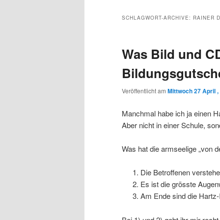
Inhalt
sekundären
SCHLAGWORT-ARCHIVE:
RAINER 
wechseln
Inhalt
Was Bild und C
wechseln
Bildungsgutsch
Veröffentlicht am
Mittwoch 27 April ,
Manchmal habe ich ja einen Ha
Aber nicht in einer Schule, so
Was hat die armseelige „von d
Die Betroffenen verstehe
Es ist die grösste Auge
Am Ende sind die Hartz-
Bei 1) und 2) gebt ihr mir rech