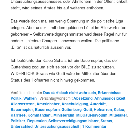
Untersuchungsausschusses oder Ähnlichem in der Öffentlichkeit
steht, wird seines Amtes bis auf weiteres enthoben.
Das würde doch mal ein wenig Spannung in die politische Liga
bringen. Aber unser – mit dem goldenen Löffel im Allerwertesten
geborener – Selbstverteidigungsminister wird diese Regel nur für
andere – niedere Chargen – anwenden wollen. Die politische
„Elite“ ist da natürlich aussen vor.
Ich befürchte der Kaleu Schatz ist ein Bauernopfer, das der
Guttenberg zog um sich selbst vor der BILD zu schützen.
WIDERLICH! Sowas wie Gutti wäre im Mittelalter über den
Status des Hofnarren nicht hinweg gekommen.
Veröffentlicht unter
Das darf doch nicht wahr sein
,
Erkenntnisse
,
Politik
,
Wahlen
|
Verschlagwortet mit
Absetzung
,
Ahnungslosigkeit
,
Allerwerteste
,
Amtsinhaber
,
Anschuldigung
,
Autorität
,
Bauernopfer
,
Bauernopfern
,
Guttenberg
,
Gutti
,
Hofnarren
,
Kaleu
,
Karriere
,
Kommandant
,
Ministerium
,
Mißtrauensvotum
,
Mittelalter
,
Politiker
,
Reputation
,
Selbstverteidigungsminister
,
Status
,
Unterschied
,
Untersuchungsausschuß
|
1
Kommentar