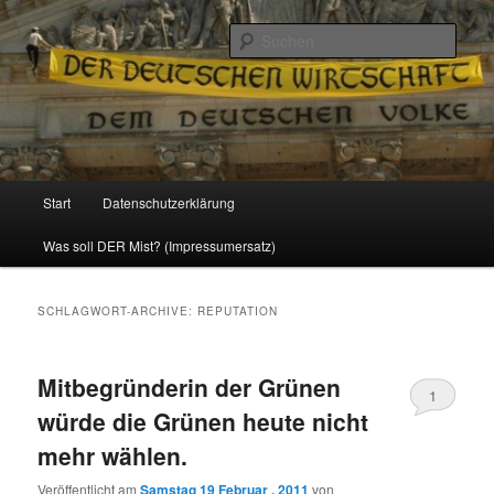
Politik, Wirtschaft, Soziales und Gesellschaft
Such
Reizzentrum
Hauptmenü
Start
Datenschutzerklärung
Zum
Zum
Was soll DER Mist? (Impressumersatz)
Inhalt
sekundären
wechseln
Inhalt
SCHLAGWORT-ARCHIVE:
REPUTATION
wechseln
Mitbegründerin der Grünen
1
würde die Grünen heute nicht
mehr wählen.
Veröffentlicht am
Samstag 19 Februar , 2011
von