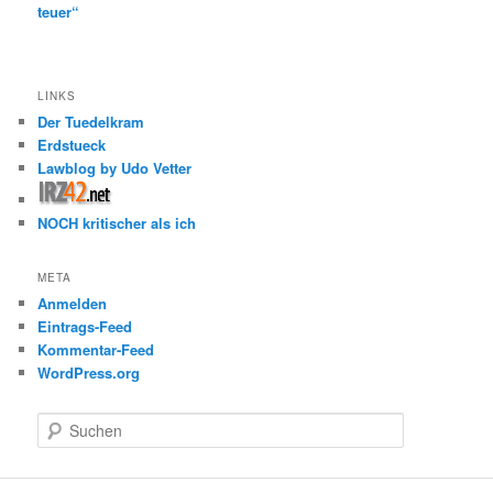
teuer“
LINKS
Der Tuedelkram
Erdstueck
Lawblog by Udo Vetter
NOCH kritischer als ich
META
Anmelden
Eintrags-Feed
Kommentar-Feed
WordPress.org
S
u
c
h