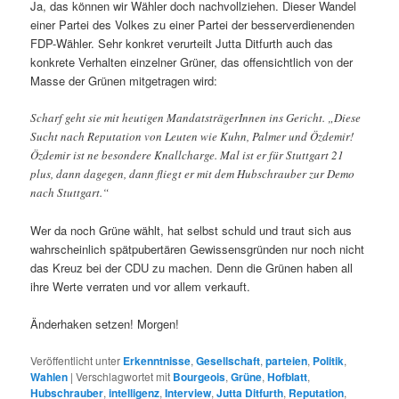
Ja, das können wir Wähler doch nachvollziehen. Dieser Wandel
einer Partei des Volkes zu einer Partei der besserverdienenden
FDP-Wähler. Sehr konkret verurteilt Jutta Ditfurth auch das
konkrete Verhalten einzelner Grüner, das offensichtlich von der
Masse der Grünen mitgetragen wird:
Scharf geht sie mit heutigen MandatsträgerInnen ins Gericht. „Diese
Sucht nach Reputation von Leuten wie Kuhn, Palmer und Özdemir!
Özdemir ist ne besondere Knallcharge. Mal ist er für Stuttgart 21
plus, dann dagegen, dann fliegt er mit dem Hubschrauber zur Demo
nach Stuttgart.“
Wer da noch Grüne wählt, hat selbst schuld und traut sich aus
wahrscheinlich spätpubertären Gewissensgründen nur noch nicht
das Kreuz bei der CDU zu machen. Denn die Grünen haben all
ihre Werte verraten und vor allem verkauft.
Änderhaken setzen! Morgen!
Veröffentlicht unter
Erkenntnisse
,
Gesellschaft
,
parteien
,
Politik
,
Wahlen
|
Verschlagwortet mit
Bourgeois
,
Grüne
,
Hofblatt
,
Hubschrauber
,
intelligenz
,
Interview
,
Jutta Ditfurth
,
Reputation
,