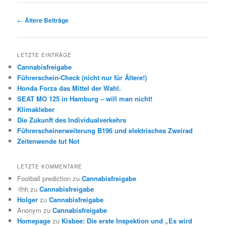
Beitrags-
←
Ältere Beiträge
Navigation
LETZTE EINTRÄGE
Cannabisfreigabe
Führerschein-Check (nicht nur für Ältere!)
Honda Forza das Mittel der Wahl.
SEAT MO 125 in Hamburg – will man nicht!
Klimakleber
Die Zukunft des Individualverkehrs
Führerscheinerweiterung B196 und elektrisches Zweirad
Zeitenwende tut Not
LETZTE KOMMENTARE
Football prediction
zu
Cannabisfreigabe
-thh
zu
Cannabisfreigabe
Holger
zu
Cannabisfreigabe
Anonym
zu
Cannabisfreigabe
Homepage
zu
Kisbee: Die erste Inspektion und „Es wird