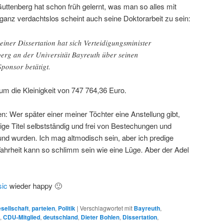
 Guttenberg hat schon früh gelernt, was man so alles mit
ganz verdachtslos scheint auch seine Doktorarbeit zu sein:
iner Dissertation hat sich Verteidigungsminister
erg an der Universität Bayreuth über seinen
Sponsor betätigt.
 um die Kleinigkeit von 747 764,36 Euro.
en: Wer später einer meiner Töchter eine Anstellung gibt,
ge Titel selbstständig und frei von Bestechungen und
und wurden. Ich mag altmodisch sein, aber ich predige
ahrheit kann so schlimm sein wie eine Lüge. Aber der Adel
ic
wieder happy 🙂
sellschaft
,
parteien
,
Politik
|
Verschlagwortet mit
Bayreuth
,
,
CDU-Mitglied
,
deutschland
,
Dieter Bohlen
,
Dissertation
,