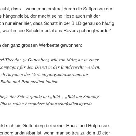
laubt, dass – wenn man erstmal durch die Saftpresse der
s hängenbleibt, der macht seine Hose auch mit der
h nur einer hier, dass Schatz in der BILD genau so häufig
d, wie ihm die Schuld medial ans Revers gehängt wurde?
a den ganz grossen Werbeetat gewonnen:
arl-Theodor zu Guttenberg will von März an in einer
nkampagne für den Dienst in der Bundeswehr werben.
ch Angaben des Verteidigungsministeriums bis
Radio und Printmedien laufen.
 liege der Schwerpunkt bei „Bild“, „Bild am Sonntag“
r Phase sollen besonders Mannschaftsdienstgrade
kt sich ein Guttenberg bei seiner Haus- und Hofpresse.
ttenberg undankbar ist, wenn man so treu zu dem „Dieter