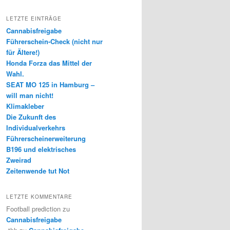
LETZTE EINTRÄGE
Cannabisfreigabe
Führerschein-Check (nicht nur
für Ältere!)
Honda Forza das Mittel der
Wahl.
SEAT MO 125 in Hamburg –
will man nicht!
Klimakleber
Die Zukunft des
Individualverkehrs
Führerscheinerweiterung
B196 und elektrisches
Zweirad
Zeitenwende tut Not
LETZTE KOMMENTARE
Football prediction
zu
Cannabisfreigabe