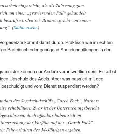
usarbeit eingereicht, die als Zulassung zum
 sich um einen „gravierenden Fall“ gehandelt,
ch bestraft worden sei. Brauns spricht von einem
ung“. (
Süddeutsche
)
 Vorgesetzte kommt damit durch. Praktisch wie im echten
ige Parteibuch oder genügend Spendenquittungen in der
sminister können nur Andere verantwortlich sein. Er selbst
tigen Unschuld des Adels. Aber was passiert mit den
 beschuldigt und vom Dienst suspendiert werden?
ndant des Segelschulschiffs „Gorch Fock“, Norbert
ise rehabilitiert. Zwar ist der Untersuchungsbericht
bgeschlossen, doch offenbar haben sich im
ntersuchung der Vorfälle auf der „Gorch Fock“
ein Fehlverhalten des 54-Jährigen ergeben.