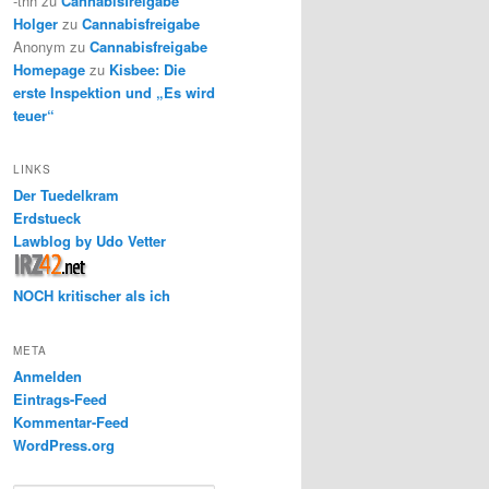
-thh
zu
Cannabisfreigabe
Holger
zu
Cannabisfreigabe
Anonym
zu
Cannabisfreigabe
Homepage
zu
Kisbee: Die
erste Inspektion und „Es wird
teuer“
LINKS
Der Tuedelkram
Erdstueck
Lawblog by Udo Vetter
NOCH kritischer als ich
META
Anmelden
Eintrags-Feed
Kommentar-Feed
WordPress.org