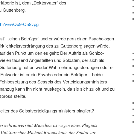
Häberle ist, dem „Doktorvater“ des
u Guttenberg.
tch?v=wQu9-On8vpg
ist“, „einen Betrüger“ und er würde gern einen Psychologen
irklichkeitsverdrängung des zu Guttenberg sagen würde.
auf den Punkt um den es geht: Der Auftritt als Schizo-
 vielen tausend Angestellten und Soldaten, der sich als
at. Guttenberg hat entweder Wahrnehmungsstörungen oder er
. Entweder ist er ein Psycho oder ein Betrüger – beide
 Fehlbesetzung des Sessels des Verteidigungsministers
anzug kann ihn nicht rauskegeln, da sie sich zu oft und zu
pross stellte.
llter des Selbstverteidigungsministers plagiiert?
eswehruniversität München ist wegen eines Plagiats
 Uni-Sprecher Michael Brauns hatte der Soldat vor