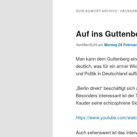
Inhalt
sekundären
SCHLAGWORT-ARCHIVE:
HAUSARB
wechseln
Inhalt
Auf ins Guttenbe
wechseln
Veröffentlicht am
Montag 28 Februar
Man kann dem Guttenberg ein
deutlich, was für ein armer Wic
und Politik in Deutschland auff
„Berlin direkt“ beschäftigt sich
Besonders interessant ist der
Kauder seine schizophrene Sic
httpv://www.youtube.com/w
Auch sehenswert ist das Interv