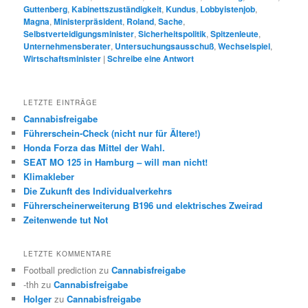
Guttenberg
,
Kabinettszuständigkeit
,
Kundus
,
Lobbyistenjob
,
Magna
,
Ministerpräsident
,
Roland
,
Sache
,
Selbstverteidigungsminister
,
Sicherheitspolitik
,
Spitzenleute
,
Unternehmensberater
,
Untersuchungsausschuß
,
Wechselspiel
,
Wirtschaftsminister
|
Schreibe eine Antwort
LETZTE EINTRÄGE
Cannabisfreigabe
Führerschein-Check (nicht nur für Ältere!)
Honda Forza das Mittel der Wahl.
SEAT MO 125 in Hamburg – will man nicht!
Klimakleber
Die Zukunft des Individualverkehrs
Führerscheinerweiterung B196 und elektrisches Zweirad
Zeitenwende tut Not
LETZTE KOMMENTARE
Football prediction
zu
Cannabisfreigabe
-thh
zu
Cannabisfreigabe
Holger
zu
Cannabisfreigabe