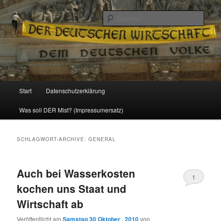
Politik, Wirtschaft, Soziales und Gesellschaft
Such
Reizzentrum
Hauptmenü
Start
Datenschutzerklärung
Zum
Zum
Was soll DER Mist? (Impressumersatz)
Inhalt
sekundären
wechseln
Inhalt
SCHLAGWORT-ARCHIVE:
GENERAL
wechseln
Auch bei Wasserkosten
1
kochen uns Staat und
Wirtschaft ab
Veröffentlicht am
Samstag 30 Oktober , 2010
von