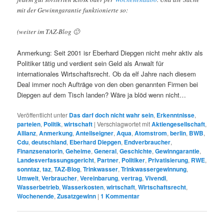
mit der Gewinngarantie funktionierte so:
(weiter im TAZ-Blog 🙂
Anmerkung: Seit 2001 isr Eberhard Diepgen nicht mehr aktiv als
Politiker tätig und verdient sein Geld als Anwalt für
internationales Wirtschaftsrecht. Ob da elf Jahre nach diesem
Deal immer noch Aufträge von den oben genannten Firmen bei
Diepgen auf dem Tisch landen? Wäre ja blöd wenn nicht…
Veröffentlicht unter
Das darf doch nicht wahr sein
,
Erkenntnisse
,
parteien
,
Politik
,
wirtschaft
|
Verschlagwortet mit
Aktiengesellschaft
,
Allianz
,
Anmerkung
,
Anteilseigner
,
Aqua
,
Atomstrom
,
berlin
,
BWB
,
Cdu
,
deutschland
,
Eberhard Diepgen
,
Endverbraucher
,
Finanzsenatorin
,
Geheime
,
General
,
Geschichte
,
Gewinngarantie
,
Landesverfassungsgericht
,
Partner
,
Politiker
,
Privatisierung
,
RWE
,
sonntaz
,
taz
,
TAZ-Blog
,
Trinkwasser
,
Trinkwassergewinnung
,
Umwelt
,
Verbraucher
,
Vereinbarung
,
vertrag
,
Vivendi
,
Wasserbetrieb
,
Wasserkosten
,
wirtschaft
,
Wirtschaftsrecht
,
Wochenende
,
Zusatzgewinn
|
1
Kommentar