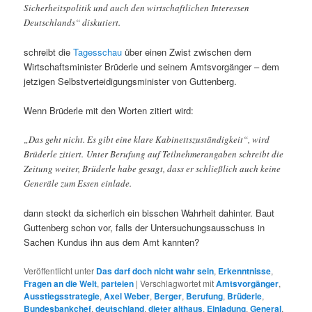
Sicherheitspolitik und auch den wirtschaftlichen Interessen
Deutschlands“ diskutiert.
schreibt die
Tagesschau
über einen Zwist zwischen dem
Wirtschaftsminister Brüderle und seinem Amtsvorgänger – dem
jetzigen Selbstverteidigungsminister von Guttenberg.
Wenn Brüderle mit den Worten zitiert wird:
„Das geht nicht. Es gibt eine klare Kabinettszuständigkeit“, wird
Brüderle zitiert. Unter Berufung auf Teilnehmerangaben schreibt die
Zeitung weiter, Brüderle habe gesagt, dass er schließlich auch keine
Generäle zum Essen einlade.
dann steckt da sicherlich ein bisschen Wahrheit dahinter. Baut
Guttenberg schon vor, falls der Untersuchungsausschuss in
Sachen Kundus ihn aus dem Amt kannten?
Veröffentlicht unter
Das darf doch nicht wahr sein
,
Erkenntnisse
,
Fragen an die Welt
,
parteien
|
Verschlagwortet mit
Amtsvorgänger
,
Ausstiegsstrategie
,
Axel Weber
,
Berger
,
Berufung
,
Brüderle
,
Bundesbankchef
,
deutschland
,
dieter althaus
,
Einladung
,
General
,