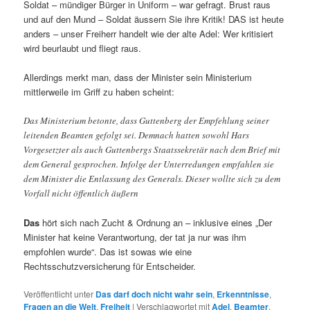
Soldat – mündiger Bürger in Uniform – war gefragt. Brust raus
und auf den Mund – Soldat äussern Sie ihre Kritik! DAS ist heute
anders – unser Freiherr handelt wie der alte Adel: Wer kritisiert
wird beurlaubt und fliegt raus.
Allerdings merkt man, dass der Minister sein Ministerium
mittlerweile im Griff zu haben scheint:
Das Ministerium betonte, dass Guttenberg der Empfehlung seiner
leitenden Beamten gefolgt sei. Demnach hatten sowohl Hars
Vorgesetzter als auch Guttenbergs Staatssekretär nach dem Brief mit
dem General gesprochen. Infolge der Unterredungen empfahlen sie
dem Minister die Entlassung des Generals. Dieser wollte sich zu dem
Vorfall nicht öffentlich äußern
Das
hört sich nach Zucht & Ordnung an – inklusive eines „Der
Minister hat keine Verantwortung, der tat ja nur was ihm
empfohlen wurde“. Das ist sowas wie eine
Rechtsschutzversicherung für Entscheider.
Veröffentlicht unter
Das darf doch nicht wahr sein
,
Erkenntnisse
,
Fragen an die Welt
,
Freiheit
|
Verschlagwortet mit
Adel
,
Beamter
,