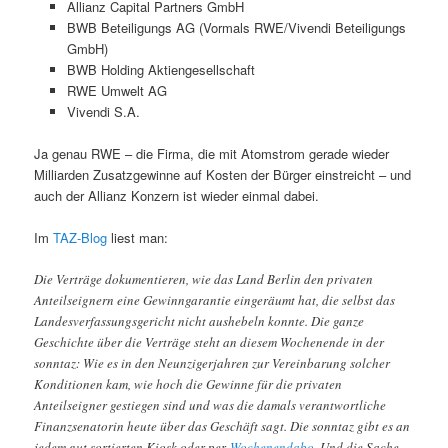
Allianz Capital Partners GmbH
BWB Beteiligungs AG (Vormals RWE/Vivendi Beteiligungs
GmbH)
BWB Holding Aktiengesellschaft
RWE Umwelt AG
Vivendi S.A.
Ja genau RWE – die Firma, die mit Atomstrom gerade wieder
Milliarden Zusatzgewinne auf Kosten der Bürger einstreicht – und
auch der Allianz Konzern ist wieder einmal dabei.
Im
TAZ-Blog
liest man:
Die Verträge dokumentieren, wie das Land Berlin den privaten
Anteilseignern eine Gewinngarantie eingeräumt hat, die selbst das
Landesverfassungsgericht nicht aushebeln konnte. Die ganze
Geschichte über die Verträge steht an diesem Wochenende in der
sonntaz: Wie es in den Neunzigerjahren zur Vereinbarung solcher
Konditionen kam, wie hoch die Gewinne für die privaten
Anteilseigner gestiegen sind und was die damals verantwortliche
Finanzsenatorin heute über das Geschäft sagt. Die sonntaz gibt es an
jedem gut sortierten Kiosk oder per
Wochenendabo
. Und die Sache