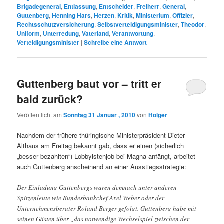
Brigadegeneral
,
Entlassung
,
Entscheider
,
Freiherr
,
General
,
Guttenberg
,
Henning Hars
,
Herzen
,
Kritik
,
Ministerium
,
Offizier
,
Rechtsschutzversicherung
,
Selbstverteidigungsminister
,
Theodor
,
Uniform
,
Unterredung
,
Vaterland
,
Verantwortung
,
Verteidigungsminister
|
Schreibe eine Antwort
Guttenberg baut vor – tritt er
bald zurück?
Veröffentlicht am
Sonntag 31 Januar , 2010
von
Holger
Nachdem der frühere thüringische Ministerpräsident Dieter
Althaus am Freitag bekannt gab, dass er einen (sicherlich
„besser bezahlten“) Lobbyistenjob bei Magna anfängt, arbeitet
auch Guttenberg anscheinend an einer Ausstiegsstrategie:
Der Einladung Guttenbergs waren demnach unter anderen
Spitzenleute wie Bundesbankchef Axel Weber oder der
Unternehmensberater Roland Berger gefolgt. Guttenberg habe mit
seinen Gästen über „das notwendige Wechselspiel zwischen der