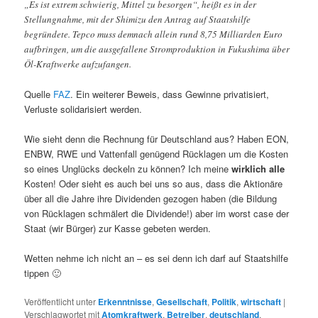
„Es ist extrem schwierig, Mittel zu besorgen“, heißt es in der
Stellungnahme, mit der Shimizu den Antrag auf Staatshilfe
begründete. Tepco muss demnach allein rund 8,75 Milliarden Euro
aufbringen, um die ausgefallene Stromproduktion in Fukushima über
Öl-Kraftwerke aufzufangen.
Quelle
FAZ
. Ein weiterer Beweis, dass Gewinne privatisiert,
Verluste solidarisiert werden.
Wie sieht denn die Rechnung für Deutschland aus? Haben EON,
ENBW, RWE und Vattenfall genügend Rücklagen um die Kosten
so eines Unglücks deckeln zu können? Ich meine
wirklich alle
Kosten! Oder sieht es auch bei uns so aus, dass die Aktionäre
über all die Jahre ihre Dividenden gezogen haben (die Bildung
von Rücklagen schmälert die Dividende!) aber im worst case der
Staat (wir Bürger) zur Kasse gebeten werden.
Wetten nehme ich nicht an – es sei denn ich darf auf Staatshilfe
tippen 🙂
Veröffentlicht unter
Erkenntnisse
,
Gesellschaft
,
Politik
,
wirtschaft
|
Verschlagwortet mit
Atomkraftwerk
,
Betreiber
,
deutschland
,