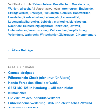
Veröffentlicht unter
Erkenntnisse
,
Gesellschaft
,
Musste raus
,
Wahlen
,
wirtschaft
|
Verschlagwortet mit
Atomstrom
,
Endkunde
,
Ertragsverlust
,
Erzeuger
,
Fukushima
,
Gefallen
,
Handwerker
,
Hersteller
,
Kaufverhalten
,
Lebensjahr
,
Lebensmittel
,
Lebensmittelhersteller
,
Lobbyist
,
marketing
,
Mehrkosten
,
Nachricht
,
Selbstreinigungskraft
,
Tankstelle
,
Umwelt
,
Unternehmen
,
Verantwortung
,
Verbraucher
,
Verpflichtung
,
Vollendung
,
Wahlrecht
,
Wirtschaftler
,
Zielgruppe
|
2
Kommentare
Beitrags-
←
Ältere Beiträge
Navigation
LETZTE EINTRÄGE
Cannabisfreigabe
Führerschein-Check (nicht nur für Ältere!)
Honda Forza das Mittel der Wahl.
SEAT MO 125 in Hamburg – will man nicht!
Klimakleber
Die Zukunft des Individualverkehrs
Führerscheinerweiterung B196 und elektrisches Zweirad
Zeitenwende tut Not