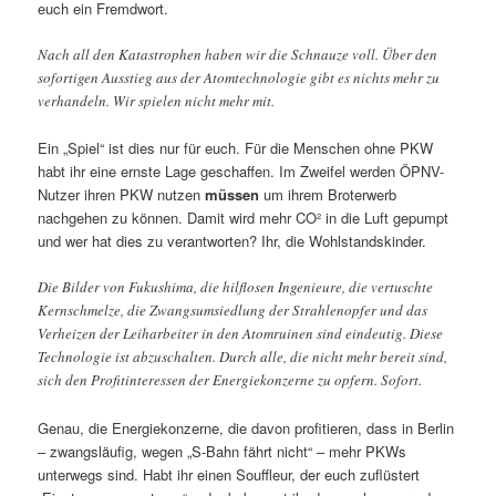
euch ein Fremdwort.
Nach all den Katastrophen haben wir die Schnauze voll. Über den
sofortigen Ausstieg aus der Atomtechnologie gibt es nichts mehr zu
verhandeln. Wir spielen nicht mehr mit.
Ein „Spiel“ ist dies nur für euch. Für die Menschen ohne PKW
habt ihr eine ernste Lage geschaffen. Im Zweifel werden ÖPNV-
Nutzer ihren PKW nutzen
müssen
um ihrem Broterwerb
nachgehen zu können. Damit wird mehr CO² in die Luft gepumpt
und wer hat dies zu verantworten? Ihr, die Wohlstandskinder.
Die Bilder von Fukushima, die hilflosen Ingenieure, die vertuschte
Kernschmelze, die Zwangsumsiedlung der Strahlenopfer und das
Verheizen der Leiharbeiter in den Atomruinen sind eindeutig. Diese
Technologie ist abzuschalten. Durch alle, die nicht mehr bereit sind,
sich den Profitinteressen der Energiekonzerne zu opfern. Sofort.
Genau, die Energiekonzerne, die davon profitieren, dass in Berlin
– zwangsläufig, wegen „S-Bahn fährt nicht“ – mehr PKWs
unterwegs sind. Habt ihr einen Souffleur, der euch zuflüstert