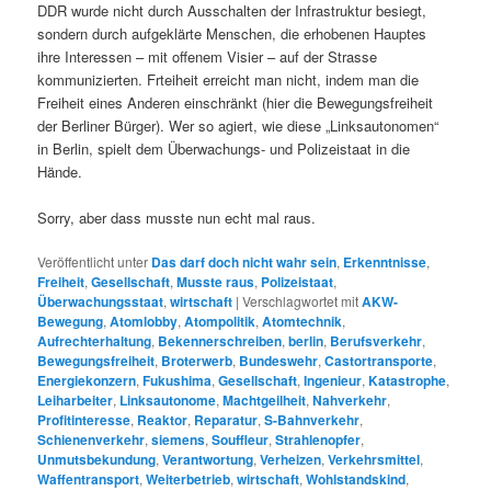
DDR wurde nicht durch Ausschalten der Infrastruktur besiegt,
sondern durch aufgeklärte Menschen, die erhobenen Hauptes
ihre Interessen – mit offenem Visier – auf der Strasse
kommunizierten. Frteiheit erreicht man nicht, indem man die
Freiheit eines Anderen einschränkt (hier die Bewegungsfreiheit
der Berliner Bürger). Wer so agiert, wie diese „Linksautonomen“
in Berlin, spielt dem Überwachungs- und Polizeistaat in die
Hände.
Sorry, aber dass musste nun echt mal raus.
Veröffentlicht unter
Das darf doch nicht wahr sein
,
Erkenntnisse
,
Freiheit
,
Gesellschaft
,
Musste raus
,
Polizeistaat
,
Überwachungsstaat
,
wirtschaft
|
Verschlagwortet mit
AKW-
Bewegung
,
Atomlobby
,
Atompolitik
,
Atomtechnik
,
Aufrechterhaltung
,
Bekennerschreiben
,
berlin
,
Berufsverkehr
,
Bewegungsfreiheit
,
Broterwerb
,
Bundeswehr
,
Castortransporte
,
Energiekonzern
,
Fukushima
,
Gesellschaft
,
Ingenieur
,
Katastrophe
,
Leiharbeiter
,
Linksautonome
,
Machtgeilheit
,
Nahverkehr
,
Profitinteresse
,
Reaktor
,
Reparatur
,
S-Bahnverkehr
,
Schienenverkehr
,
siemens
,
Souffleur
,
Strahlenopfer
,
Unmutsbekundung
,
Verantwortung
,
Verheizen
,
Verkehrsmittel
,
Waffentransport
,
Weiterbetrieb
,
wirtschaft
,
Wohlstandskind
,