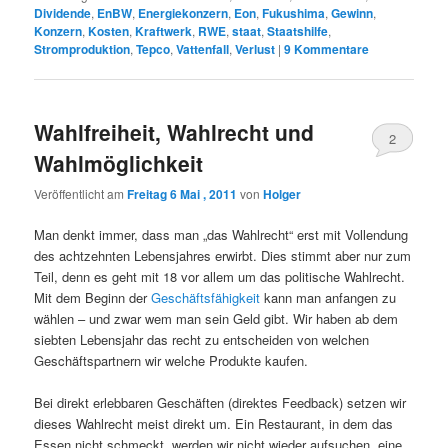
Dividende
,
EnBW
,
Energiekonzern
,
Eon
,
Fukushima
,
Gewinn
,
Konzern
,
Kosten
,
Kraftwerk
,
RWE
,
staat
,
Staatshilfe
,
Stromproduktion
,
Tepco
,
Vattenfall
,
Verlust
|
9
Kommentare
Wahlfreiheit, Wahlrecht und
2
Wahlmöglichkeit
Veröffentlicht am
Freitag 6 Mai , 2011
von
Holger
Man denkt immer, dass man „das Wahlrecht“ erst mit Vollendung
des achtzehnten Lebensjahres erwirbt. Dies stimmt aber nur zum
Teil, denn es geht mit 18 vor allem um das politische Wahlrecht.
Mit dem Beginn der
Geschäftsfähigkeit
kann man anfangen zu
wählen – und zwar wem man sein Geld gibt. Wir haben ab dem
siebten Lebensjahr das recht zu entscheiden von welchen
Geschäftspartnern wir welche Produkte kaufen.
Bei direkt erlebbaren Geschäften (direktes Feedback) setzen wir
dieses Wahlrecht meist direkt um. Ein Restaurant, in dem das
Essen nicht schmeckt, werden wir nicht wieder aufsuchen, eine