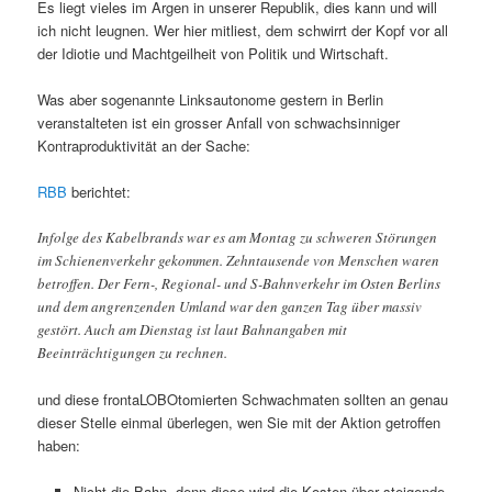
Es liegt vieles im Argen in unserer Republik, dies kann und will
ich nicht leugnen. Wer hier mitliest, dem schwirrt der Kopf vor all
der Idiotie und Machtgeilheit von Politik und Wirtschaft.
Was aber sogenannte Linksautonome gestern in Berlin
veranstalteten ist ein grosser Anfall von schwachsinniger
Kontraproduktivität an der Sache:
RBB
berichtet:
Infolge des Kabelbrands war es am Montag zu schweren Störungen
im Schienenverkehr gekommen. Zehntausende von Menschen waren
betroffen. Der Fern-, Regional- und S-Bahnverkehr im Osten Berlins
und dem angrenzenden Umland war den ganzen Tag über massiv
gestört. Auch am Dienstag ist laut Bahnangaben mit
Beeinträchtigungen zu rechnen.
und diese frontaLOBOtomierten Schwachmaten sollten an genau
dieser Stelle einmal überlegen, wen Sie mit der Aktion getroffen
haben:
Nicht die Bahn, denn diese wird die Kosten über steigende