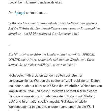
„Leck“ beim Bremer Landeswahlleiter.
Der
Spiegel
schreibt dazu:
In Bremen hat es am Wahltag offenbar eine Online-Panne gegeben.
Auf der Website des Landeswahlleiters waren genaue Prozentzahlen
abrufbar – um 15 Uhr, während die Abstimmung lief.
…
Ein Mitarbeiter im Büro des Landeswahlleiters erklärt SPIEGEL
ONLINE auf Anfrage, es handele sich nur um „Testdaten“. Diese
hätten „keine reale Grundlage“, seien rein „fiktiv.“
Nichtreale, fiktive Daten auf den Seiten des Bremer
Landeswahlleiter. Werden die später „offiziell“ publizierten Daten
real oder auch nur fiktiv sein? Sind die
offiziellen
Webseiten von
Wahll
leitern
irreal und fiktiv? Irgendwas stimmt hier in diesem
Land ganz massiv nicht mehr, was den Umgang mit Medien,
EDV und Informationspolitik angeht. Gut dass offizielle
Wahlbeobachter in diesem, unseren Land erstmals die Wahl