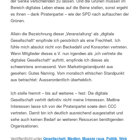
der Senke verschwinden zu lassen. Und die Grünen müssen im
Bereich digitales Leben etwas auf die Beine stellen, sonst ergeht
es ihnen – dank Piratenpartei – wie der SPD nach auftauchen der
Grünen.
Allein die Bezeichnung dieser „Veranstaltung“ als „digitale
Gesellschaft“ empfinde ich persönlich als eine Frechheit. Ich
fühle mich absolut nicht von Beckedahl und Konsorten vertreten.
Wenn Mitglieder dieses e.V. nun irgendwo als „ich vertrete die
digitales Gesellschaft“ auftritt, empfinde ich dieses als
schwerstens anmassend. Vom Marketingstandpunkt aus
gesehen: Gutes Naming. Vom moralisch ethischen Standpunkt
aus betrachtet: Ausserordentlich überheblich.
Ich stelle hiermit – bis auf weiteres – fest: Die digitale
Gesellschaft vertritt definitiv nicht meine Interessen. Me8ine
Interessen lasse ich von der Piratenpartei sowie dem CCC
vertreten. Damit bin ich deutlich ausreichend ausgestattet und
sehe auch keinen Bedarf an weiteren Resourcen benötigenden
Organisationen.
Veröffentlicht unter
Gesellschaft
,
Medien
,
Musste raus
,
Politik
,
Web