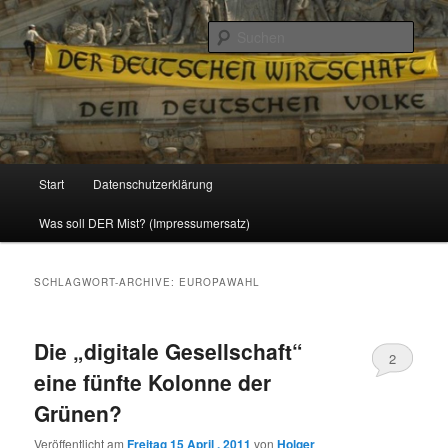
Politik, Wirtschaft, Soziales und Gesellschaft
Such
Reizzentrum
Hauptmenü
Start
Datenschutzerklärung
Zum
Zum
Was soll DER Mist? (Impressumersatz)
Inhalt
sekundären
wechseln
Inhalt
SCHLAGWORT-ARCHIVE:
EUROPAWAHL
wechseln
Die „digitale Gesellschaft“
2
eine fünfte Kolonne der
Grünen?
Veröffentlicht am
Freitag 15 April , 2011
von
Holger