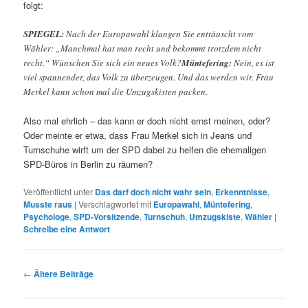
folgt:
SPIEGEL:
Nach der Europawahl klangen Sie enttäuscht vom
Wähler: „Manchmal hat man recht und bekommt trotzdem nicht
recht.“ Wünschen Sie sich ein neues Volk?
Müntefering:
Nein, es ist
viel spannender, das Volk zu überzeugen. Und das werden wir. Frau
Merkel kann schon mal die Umzugskisten packen.
Also mal ehrlich – das kann er doch nicht ernst meinen, oder?
Oder meinte er etwa, dass Frau Merkel sich in Jeans und
Turnschuhe wirft um der SPD dabei zu helfen die ehemaligen
SPD-Büros in Berlin zu räumen?
Veröffentlicht unter
Das darf doch nicht wahr sein
,
Erkenntnisse
,
Musste raus
|
Verschlagwortet mit
Europawahl
,
Müntefering
,
Psychologe
,
SPD-Vorsitzende
,
Turnschuh
,
Umzugskiste
,
Wähler
|
Schreibe eine Antwort
Beitrags-
←
Ältere Beiträge
Navigation