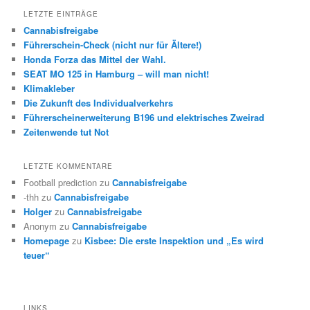
LETZTE EINTRÄGE
Cannabisfreigabe
Führerschein-Check (nicht nur für Ältere!)
Honda Forza das Mittel der Wahl.
SEAT MO 125 in Hamburg – will man nicht!
Klimakleber
Die Zukunft des Individualverkehrs
Führerscheinerweiterung B196 und elektrisches Zweirad
Zeitenwende tut Not
LETZTE KOMMENTARE
Football prediction
zu
Cannabisfreigabe
-thh
zu
Cannabisfreigabe
Holger
zu
Cannabisfreigabe
Anonym
zu
Cannabisfreigabe
Homepage
zu
Kisbee: Die erste Inspektion und „Es wird
teuer“
LINKS