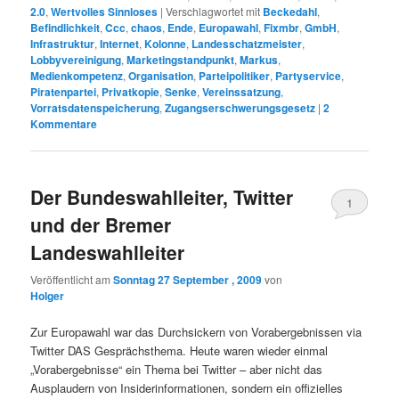
2.0
,
Wertvolles Sinnloses
|
Verschlagwortet mit
Beckedahl
,
Befindlichkeit
,
Ccc
,
chaos
,
Ende
,
Europawahl
,
Fixmbr
,
GmbH
,
Infrastruktur
,
Internet
,
Kolonne
,
Landesschatzmeister
,
Lobbyvereinigung
,
Marketingstandpunkt
,
Markus
,
Medienkompetenz
,
Organisation
,
Parteipolitiker
,
Partyservice
,
Piratenpartei
,
Privatkopie
,
Senke
,
Vereinssatzung
,
Vorratsdatenspeicherung
,
Zugangserschwerungsgesetz
|
2
Kommentare
Der Bundeswahlleiter, Twitter
1
und der Bremer
Landeswahlleiter
Veröffentlicht am
Sonntag 27 September , 2009
von
Holger
Zur Europawahl war das Durchsickern von Vorabergebnissen via
Twitter DAS Gesprächsthema. Heute waren wieder einmal
„Vorabergebnisse“ ein Thema bei Twitter – aber nicht das
Ausplaudern von Insiderinformationen, sondern ein offizielles