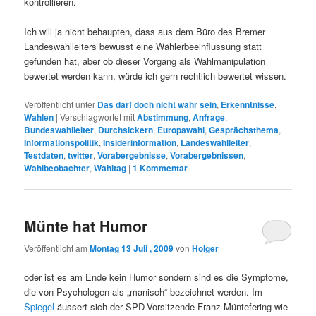
kontrollieren.
Ich will ja nicht behaupten, dass aus dem Büro des Bremer
Landeswahlleiters bewusst eine Wählerbeeinflussung statt
gefunden hat, aber ob dieser Vorgang als Wahlmanipulation
bewertet werden kann, würde ich gern rechtlich bewertet wissen.
Veröffentlicht unter
Das darf doch nicht wahr sein
,
Erkenntnisse
,
Wahlen
|
Verschlagwortet mit
Abstimmung
,
Anfrage
,
Bundeswahlleiter
,
Durchsickern
,
Europawahl
,
Gesprächsthema
,
Informationspolitik
,
Insiderinformation
,
Landeswahlleiter
,
Testdaten
,
twitter
,
Vorabergebnisse
,
Vorabergebnissen
,
Wahlbeobachter
,
Wahltag
|
1
Kommentar
Münte hat Humor
Veröffentlicht am
Montag 13 Juli , 2009
von
Holger
oder ist es am Ende kein Humor sondern sind es die Symptome,
die von Psychologen als „manisch“ bezeichnet werden. Im
Spiegel
äussert sich der SPD-Vorsitzende Franz Müntefering wie