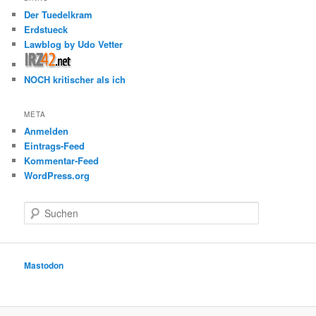
Der Tuedelkram
Erdstueck
Lawblog by Udo Vetter
NOCH kritischer als ich
META
Anmelden
Eintrags-Feed
Kommentar-Feed
WordPress.org
S
u
c
h
e
Mastodon
n