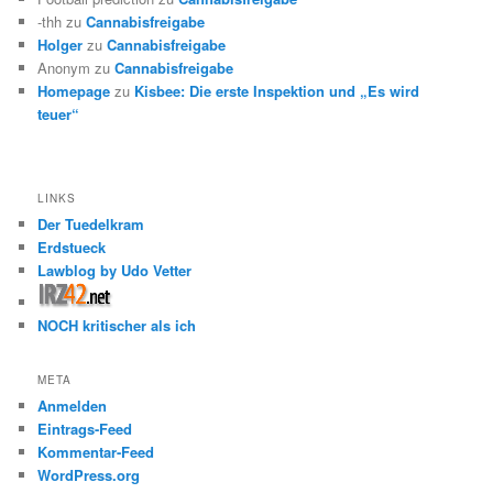
-thh
zu
Cannabisfreigabe
Holger
zu
Cannabisfreigabe
Anonym
zu
Cannabisfreigabe
Homepage
zu
Kisbee: Die erste Inspektion und „Es wird
teuer“
LINKS
Der Tuedelkram
Erdstueck
Lawblog by Udo Vetter
NOCH kritischer als ich
META
Anmelden
Eintrags-Feed
Kommentar-Feed
WordPress.org