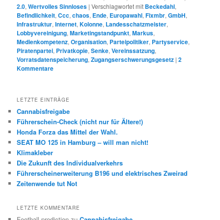
2.0
,
Wertvolles Sinnloses
|
Verschlagwortet mit
Beckedahl
,
Befindlichkeit
,
Ccc
,
chaos
,
Ende
,
Europawahl
,
Fixmbr
,
GmbH
,
Infrastruktur
,
Internet
,
Kolonne
,
Landesschatzmeister
,
Lobbyvereinigung
,
Marketingstandpunkt
,
Markus
,
Medienkompetenz
,
Organisation
,
Parteipolitiker
,
Partyservice
,
Piratenpartei
,
Privatkopie
,
Senke
,
Vereinssatzung
,
Vorratsdatenspeicherung
,
Zugangserschwerungsgesetz
|
2
Kommentare
LETZTE EINTRÄGE
Cannabisfreigabe
Führerschein-Check (nicht nur für Ältere!)
Honda Forza das Mittel der Wahl.
SEAT MO 125 in Hamburg – will man nicht!
Klimakleber
Die Zukunft des Individualverkehrs
Führerscheinerweiterung B196 und elektrisches Zweirad
Zeitenwende tut Not
LETZTE KOMMENTARE
Football prediction
zu
Cannabisfreigabe