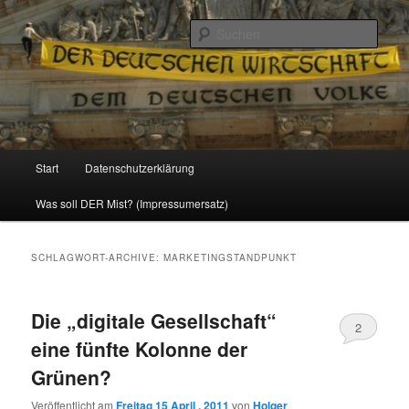
Politik, Wirtschaft, Soziales und Gesellschaft
Such
Reizzentrum
Hauptmenü
Start
Datenschutzerklärung
Zum
Zum
Was soll DER Mist? (Impressumersatz)
Inhalt
sekundären
wechseln
Inhalt
SCHLAGWORT-ARCHIVE:
MARKETINGSTANDPUNKT
wechseln
Die „digitale Gesellschaft“
2
eine fünfte Kolonne der
Grünen?
Veröffentlicht am
Freitag 15 April , 2011
von
Holger