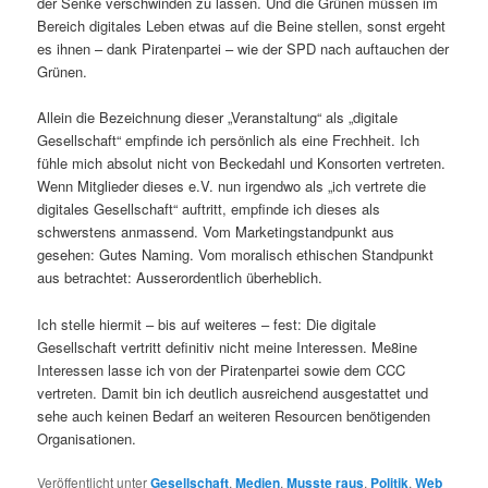
der Senke verschwinden zu lassen. Und die Grünen müssen im
Bereich digitales Leben etwas auf die Beine stellen, sonst ergeht
es ihnen – dank Piratenpartei – wie der SPD nach auftauchen der
Grünen.
Allein die Bezeichnung dieser „Veranstaltung“ als „digitale
Gesellschaft“ empfinde ich persönlich als eine Frechheit. Ich
fühle mich absolut nicht von Beckedahl und Konsorten vertreten.
Wenn Mitglieder dieses e.V. nun irgendwo als „ich vertrete die
digitales Gesellschaft“ auftritt, empfinde ich dieses als
schwerstens anmassend. Vom Marketingstandpunkt aus
gesehen: Gutes Naming. Vom moralisch ethischen Standpunkt
aus betrachtet: Ausserordentlich überheblich.
Ich stelle hiermit – bis auf weiteres – fest: Die digitale
Gesellschaft vertritt definitiv nicht meine Interessen. Me8ine
Interessen lasse ich von der Piratenpartei sowie dem CCC
vertreten. Damit bin ich deutlich ausreichend ausgestattet und
sehe auch keinen Bedarf an weiteren Resourcen benötigenden
Organisationen.
Veröffentlicht unter
Gesellschaft
,
Medien
,
Musste raus
,
Politik
,
Web