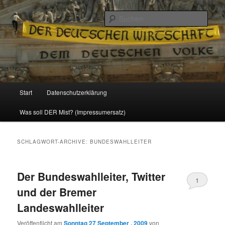
Politik, Wirtschaft, Soziales und Gesellschaft
Such
Reizzentrum
Hauptmenü
Start
Datenschutzerklärung
Zum
Zum
Was soll DER Mist? (Impressumersatz)
Inhalt
sekundären
wechseln
Inhalt
SCHLAGWORT-ARCHIVE:
BUNDESWAHLLEITER
wechseln
Der Bundeswahlleiter, Twitter
1
und der Bremer
Landeswahlleiter
Veröffentlicht am
Sonntag 27 September , 2009
von