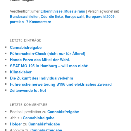
Veröffentlicht unter
Erkenntnisse
,
Musste raus
|
Verschlagwortet mit
Bundeswahlleiter
,
Cdu
,
die linke
,
Europawahl
,
Europawahl 2009
,
parteien
|
7
Kommentare
LETZTE EINTRÄGE
Cannabisfreigabe
Führerschein-Check (nicht nur für Ältere!)
Honda Forza das Mittel der Wahl.
SEAT MO 125 in Hamburg – will man nicht!
Klimakleber
Die Zukunft des Individualverkehrs
Führerscheinerweiterung B196 und elektrisches Zweirad
Zeitenwende tut Not
LETZTE KOMMENTARE
Football prediction
zu
Cannabisfreigabe
-thh
zu
Cannabisfreigabe
Holger
zu
Cannabisfreigabe
Anonym
zu
Cannabisfreigabe