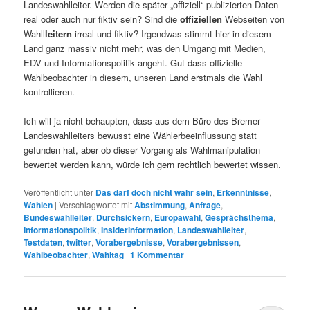
Landeswahlleiter. Werden die später „offiziell“ publizierten Daten
real oder auch nur fiktiv sein? Sind die
offiziellen
Webseiten von
Wahll
leitern
irreal und fiktiv? Irgendwas stimmt hier in diesem
Land ganz massiv nicht mehr, was den Umgang mit Medien,
EDV und Informationspolitik angeht. Gut dass offizielle
Wahlbeobachter in diesem, unseren Land erstmals die Wahl
kontrollieren.
Ich will ja nicht behaupten, dass aus dem Büro des Bremer
Landeswahlleiters bewusst eine Wählerbeeinflussung statt
gefunden hat, aber ob dieser Vorgang als Wahlmanipulation
bewertet werden kann, würde ich gern rechtlich bewertet wissen.
Veröffentlicht unter
Das darf doch nicht wahr sein
,
Erkenntnisse
,
Wahlen
|
Verschlagwortet mit
Abstimmung
,
Anfrage
,
Bundeswahlleiter
,
Durchsickern
,
Europawahl
,
Gesprächsthema
,
Informationspolitik
,
Insiderinformation
,
Landeswahlleiter
,
Testdaten
,
twitter
,
Vorabergebnisse
,
Vorabergebnissen
,
Wahlbeobachter
,
Wahltag
|
1
Kommentar