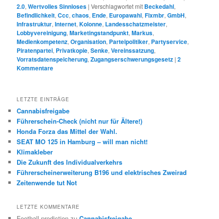
2.0
,
Wertvolles Sinnloses
|
Verschlagwortet mit
Beckedahl
,
Befindlichkeit
,
Ccc
,
chaos
,
Ende
,
Europawahl
,
Fixmbr
,
GmbH
,
Infrastruktur
,
Internet
,
Kolonne
,
Landesschatzmeister
,
Lobbyvereinigung
,
Marketingstandpunkt
,
Markus
,
Medienkompetenz
,
Organisation
,
Parteipolitiker
,
Partyservice
,
Piratenpartei
,
Privatkopie
,
Senke
,
Vereinssatzung
,
Vorratsdatenspeicherung
,
Zugangserschwerungsgesetz
|
2
Kommentare
LETZTE EINTRÄGE
Cannabisfreigabe
Führerschein-Check (nicht nur für Ältere!)
Honda Forza das Mittel der Wahl.
SEAT MO 125 in Hamburg – will man nicht!
Klimakleber
Die Zukunft des Individualverkehrs
Führerscheinerweiterung B196 und elektrisches Zweirad
Zeitenwende tut Not
LETZTE KOMMENTARE
Football prediction
zu
Cannabisfreigabe