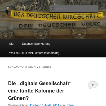
Politik, Wirtschaft, Soziales und Gesellschaft
Such
Reizzentrum
Hauptmenü
Start
Datenschutzerklärung
Zum
Zum
Was soll DER Mist? (Impressumersatz)
Inhalt
sekundären
wechseln
Inhalt
SCHLAGWORT-ARCHIVE:
SENKE
wechseln
Die „digitale Gesellschaft“
2
eine fünfte Kolonne der
Grünen?
Veröffentlicht am
Freitag 15 April , 2011
von
Holger