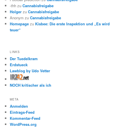
-thh
zu
Cannabisfreigabe
Holger
zu
Cannabisfreigabe
Anonym
zu
Cannabisfreigabe
Homepage
zu
Kisbee: Die erste Inspektion und „Es wird
teuer“
LINKS
Der Tuedelkram
Erdstueck
Lawblog by Udo Vetter
NOCH kritischer als ich
META
Anmelden
Eintrags-Feed
Kommentar-Feed
WordPress.org