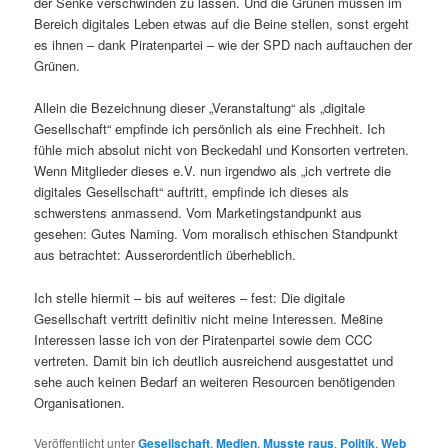
der Senke verschwinden zu lassen. Und die Grünen müssen im
Bereich digitales Leben etwas auf die Beine stellen, sonst ergeht
es ihnen – dank Piratenpartei – wie der SPD nach auftauchen der
Grünen.
Allein die Bezeichnung dieser „Veranstaltung“ als „digitale
Gesellschaft“ empfinde ich persönlich als eine Frechheit. Ich
fühle mich absolut nicht von Beckedahl und Konsorten vertreten.
Wenn Mitglieder dieses e.V. nun irgendwo als „ich vertrete die
digitales Gesellschaft“ auftritt, empfinde ich dieses als
schwerstens anmassend. Vom Marketingstandpunkt aus
gesehen: Gutes Naming. Vom moralisch ethischen Standpunkt
aus betrachtet: Ausserordentlich überheblich.
Ich stelle hiermit – bis auf weiteres – fest: Die digitale
Gesellschaft vertritt definitiv nicht meine Interessen. Me8ine
Interessen lasse ich von der Piratenpartei sowie dem CCC
vertreten. Damit bin ich deutlich ausreichend ausgestattet und
sehe auch keinen Bedarf an weiteren Resourcen benötigenden
Organisationen.
Veröffentlicht unter
Gesellschaft
,
Medien
,
Musste raus
,
Politik
,
Web