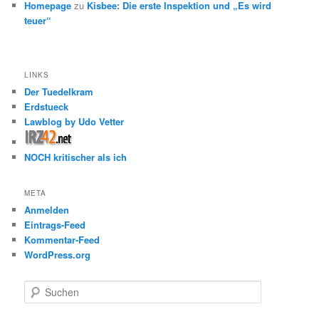
Homepage
zu
Kisbee: Die erste Inspektion und „Es wird
teuer“
LINKS
Der Tuedelkram
Erdstueck
Lawblog by Udo Vetter
NOCH kritischer als ich
META
Anmelden
Eintrags-Feed
Kommentar-Feed
WordPress.org
S
u
c