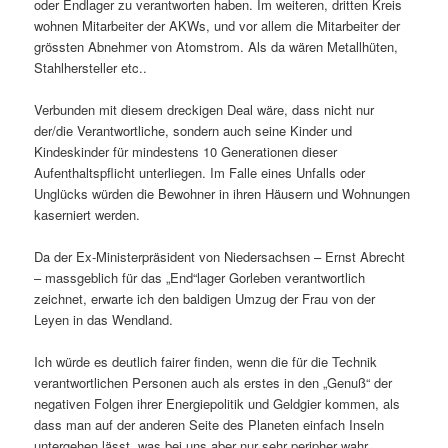
oder Endlager zu verantworten haben. Im weiteren, dritten Kreis
wohnen Mitarbeiter der AKWs, und vor allem die Mitarbeiter der
grössten Abnehmer von Atomstrom. Als da wären Metallhüten,
Stahlhersteller etc..
Verbunden mit diesem dreckigen Deal wäre, dass nicht nur
der/die Verantwortliche, sondern auch seine Kinder und
Kindeskinder für mindestens 10 Generationen dieser
Aufenthaltspflicht unterliegen. Im Falle eines Unfalls oder
Unglücks würden die Bewohner in ihren Häusern und Wohnungen
kaserniert werden.
Da der Ex-Ministerpräsident von Niedersachsen – Ernst Abrecht
– massgeblich für das „End“lager Gorleben verantwortlich
zeichnet, erwarte ich den baldigen Umzug der Frau von der
Leyen in das Wendland.
Ich würde es deutlich fairer finden, wenn die für die Technik
verantwortlichen Personen auch als erstes in den „Genuß“ der
negativen Folgen ihrer Energiepolitik und Geldgier kommen, als
dass man auf der anderen Seite des Planeten einfach Inseln
untergehen lässt, was bei uns aber nur sehr peripher wahr