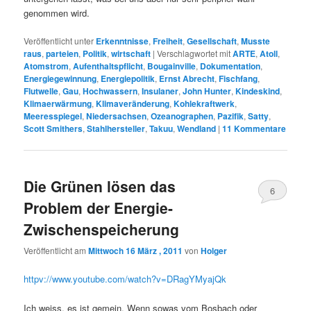
genommen wird.
Veröffentlicht unter
Erkenntnisse
,
Freiheit
,
Gesellschaft
,
Musste
raus
,
parteien
,
Politik
,
wirtschaft
|
Verschlagwortet mit
ARTE
,
Atoll
,
Atomstrom
,
Aufenthaltspflicht
,
Bougainville
,
Dokumentation
,
Energiegewinnung
,
Energiepolitik
,
Ernst Abrecht
,
Fischfang
,
Flutwelle
,
Gau
,
Hochwassern
,
Insulaner
,
John Hunter
,
Kindeskind
,
Klimaerwärmung
,
Klimaveränderung
,
Kohlekraftwerk
,
Meeresspiegel
,
Niedersachsen
,
Ozeanographen
,
Pazifik
,
Satty
,
Scott Smithers
,
Stahlhersteller
,
Takuu
,
Wendland
|
11
Kommentare
Die Grünen lösen das
6
Problem der Energie-
Zwischenspeicherung
Veröffentlicht am
Mittwoch 16 März , 2011
von
Holger
httpv://www.youtube.com/watch?v=DRagYMyajQk
Ich weiss, es ist gemein. Wenn sowas vom Bosbach oder