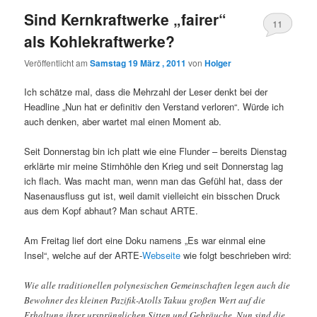
Sind Kernkraftwerke „fairer“
11
als Kohlekraftwerke?
Veröffentlicht am
Samstag 19 März , 2011
von
Holger
Ich schätze mal, dass die Mehrzahl der Leser denkt bei der
Headline „Nun hat er definitiv den Verstand verloren“. Würde ich
auch denken, aber wartet mal einen Moment ab.
Seit Donnerstag bin ich platt wie eine Flunder – bereits Dienstag
erklärte mir meine Stirnhöhle den Krieg und seit Donnerstag lag
ich flach. Was macht man, wenn man das Gefühl hat, dass der
Nasenausfluss gut ist, weil damit vielleicht ein bisschen Druck
aus dem Kopf abhaut? Man schaut ARTE.
Am Freitag lief dort eine Doku namens „Es war einmal eine
Insel“, welche auf der ARTE-
Webseite
wie folgt beschrieben wird:
Wie alle traditionellen polynesischen Gemeinschaften legen auch die
Bewohner des kleinen Pazifik-Atolls Takuu großen Wert auf die
Erhaltung ihrer ursprünglichen Sitten und Gebräuche. Nun sind die