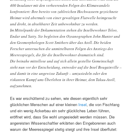
400 Insulaner mit den verheerenden Folgen des Klimawandels
konfrontiert: Ihre bereits von zahlreichen Hochwassern gezeichnete
Heimat wird abermals von einer gewaltigen Flutwelle heimgesucht
und droht, in absehbarer Zeit unbewohnbar zu werden.
Im Mittelpunkt der Dokumentation stehen die Inselbewohner Teloo,
Endar und Satty. Sie begleiten den Ozeanographen John Hunter und
den Geomorphologen Scott Smithers über das Atoll. Die beiden
Forscher untersuchen die unmittelbaren Folgen des Anstiegs des
Meeresspiegels, die für die Inselbewohner dramatisch sind.
Die beinahe mittellose und auf sich allein gestellte Gemeinschaft
steht nun vor der Entscheidung, entweder auf die Insel Bougainville –
und damit in eine ungewisse Zukunft – umzusiedeln oder den
riskanten Kampf ums Überleben in ihrer Heimat, dem Takuu-Atoll,
aufzunehmen.
Es war erschütternd zu sehen, wie diesen eigentlich sehr
glücklichen Menschen auf einer kleinen
Insel
, die von Fischfang
und ein wenig Ackerbau ein sehr glückliches Leben führen,
eröffnet wird, dass Sie wohl umgesiedelt werden müssen. Die
angereisten Wissenschaftler erklärten den Eingeborenen auch
warum der Meeresspiegel stetig steigt und ihre Insel überflutet: