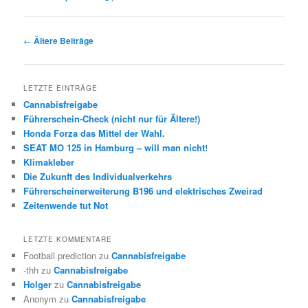
Beitrags-
←
Ältere Beiträge
Navigation
LETZTE EINTRÄGE
Cannabisfreigabe
Führerschein-Check (nicht nur für Ältere!)
Honda Forza das Mittel der Wahl.
SEAT MO 125 in Hamburg – will man nicht!
Klimakleber
Die Zukunft des Individualverkehrs
Führerscheinerweiterung B196 und elektrisches Zweirad
Zeitenwende tut Not
LETZTE KOMMENTARE
Football prediction
zu
Cannabisfreigabe
-thh
zu
Cannabisfreigabe
Holger
zu
Cannabisfreigabe
Anonym
zu
Cannabisfreigabe