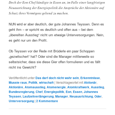
Doch der Eon-Chef kündigte in Essen an, im Falle einer langfristigen
Neuausrichtung der Energiepolitik die Ansprüche der Aktionäre auf
Schutz ihres Vermögens geltend zu machen.
NUN wird er aber deutlich, der gute Johannes Teyssen. Denn es
geht ihm – er spricht es deutlich und offen aus – bei dem
„übereilten Ausstieg“ nicht um etwaige Unterversorgungen. Nein,
es geht nur um den Profit.
Ob Teyssen vor der Rede mit Brüderle ein paar Schoppen
„gezwitschert“ hat? Oder sind die Manager mittlerweile so
selbstsicher, dass sie diese Gier offen formulieren und es fällt
nicht ins Gewicht?
Veröffentlicht unter
Das darf doch nicht wahr sein
,
Erkenntnisse
,
Musste raus
,
Politik
,
wirtschaft
|
Verschlagwortet mit
Aktionär
,
Aktionäre
,
Atomausstieg
,
Atomenergie
,
Atomkraftwerk
,
Ausstieg
,
Bundesregierung
,
Chef
,
Energiepolitik
,
Eon
,
Essen
,
Johannes
Teyssen
,
Laufzeitverlängerung
,
Manager
,
Neuausrichtung
,
Oder
,
Unterversorgung
|
2
Kommentare