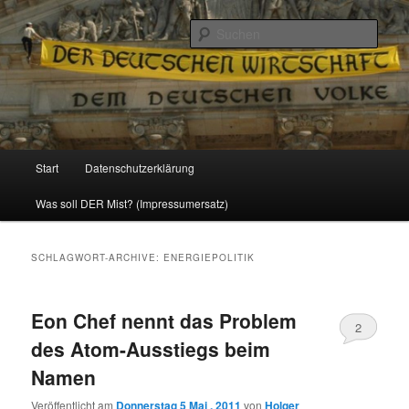
Politik, Wirtschaft, Soziales und Gesellschaft
Such
Reizzentrum
Hauptmenü
Start
Datenschutzerklärung
Zum
Zum
Was soll DER Mist? (Impressumersatz)
Inhalt
sekundären
wechseln
Inhalt
SCHLAGWORT-ARCHIVE:
ENERGIEPOLITIK
wechseln
Eon Chef nennt das Problem
2
des Atom-Ausstiegs beim
Namen
Veröffentlicht am
Donnerstag 5 Mai , 2011
von
Holger