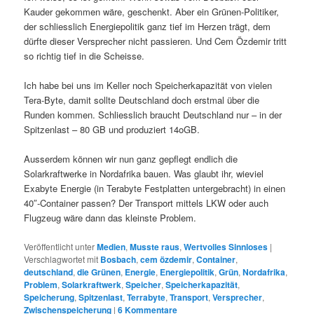
Kauder gekommen wäre, geschenkt. Aber ein Grünen-Politiker,
der schliesslich Energiepolitik ganz tief im Herzen trägt, dem
dürfte dieser Versprecher nicht passieren. Und Cem Özdemir tritt
so richtig tief in die Scheisse.
Ich habe bei uns im Keller noch Speicherkapazität von vielen
Tera-Byte, damit sollte Deutschland doch erstmal über die
Runden kommen. Schliesslich braucht Deutschland nur – in der
Spitzenlast – 80 GB und produziert 14oGB.
Ausserdem können wir nun ganz gepflegt endlich die
Solarkraftwerke in Nordafrika bauen. Was glaubt ihr, wieviel
Exabyte Energie (in Terabyte Festplatten untergebracht) in einen
40″-Container passen? Der Transport mittels LKW oder auch
Flugzeug wäre dann das kleinste Problem.
Veröffentlicht unter
Medien
,
Musste raus
,
Wertvolles Sinnloses
|
Verschlagwortet mit
Bosbach
,
cem özdemir
,
Container
,
deutschland
,
die Grünen
,
Energie
,
Energiepolitik
,
Grün
,
Nordafrika
,
Problem
,
Solarkraftwerk
,
Speicher
,
Speicherkapazität
,
Speicherung
,
Spitzenlast
,
Terrabyte
,
Transport
,
Versprecher
,
Zwischenspeicherung
|
6
Kommentare