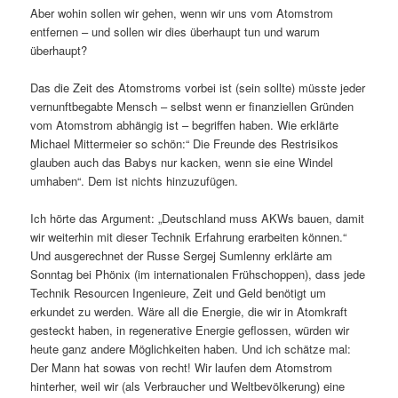
Aber wohin sollen wir gehen, wenn wir uns vom Atomstrom
entfernen – und sollen wir dies überhaupt tun und warum
überhaupt?
Das die Zeit des Atomstroms vorbei ist (sein sollte) müsste jeder
vernunftbegabte Mensch – selbst wenn er finanziellen Gründen
vom Atomstrom abhängig ist – begriffen haben. Wie erklärte
Michael Mittermeier so schön:“ Die Freunde des Restrisikos
glauben auch das Babys nur kacken, wenn sie eine Windel
umhaben“. Dem ist nichts hinzuzufügen.
Ich hörte das Argument: „Deutschland muss AKWs bauen, damit
wir weiterhin mit dieser Technik Erfahrung erarbeiten können.“
Und ausgerechnet der Russe Sergej Sumlenny erklärte am
Sonntag bei Phönix (im internationalen Frühschoppen), dass jede
Technik Resourcen Ingenieure, Zeit und Geld benötigt um
erkundet zu werden. Wäre all die Energie, die wir in Atomkraft
gesteckt haben, in regenerative Energie geflossen, würden wir
heute ganz andere Möglichkeiten haben. Und ich schätze mal:
Der Mann hat sowas von recht! Wir laufen dem Atomstrom
hinterher, weil wir (als Verbraucher und Weltbevölkerung) eine