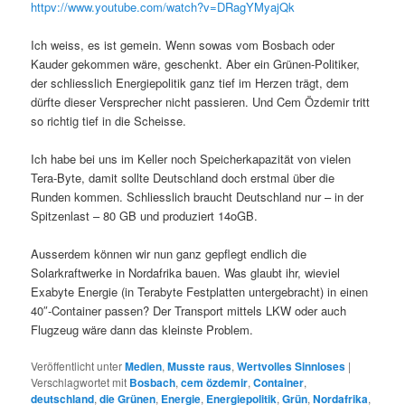
httpv://www.youtube.com/watch?v=DRagYMyajQk
Ich weiss, es ist gemein. Wenn sowas vom Bosbach oder
Kauder gekommen wäre, geschenkt. Aber ein Grünen-Politiker,
der schliesslich Energiepolitik ganz tief im Herzen trägt, dem
dürfte dieser Versprecher nicht passieren. Und Cem Özdemir tritt
so richtig tief in die Scheisse.
Ich habe bei uns im Keller noch Speicherkapazität von vielen
Tera-Byte, damit sollte Deutschland doch erstmal über die
Runden kommen. Schliesslich braucht Deutschland nur – in der
Spitzenlast – 80 GB und produziert 14oGB.
Ausserdem können wir nun ganz gepflegt endlich die
Solarkraftwerke in Nordafrika bauen. Was glaubt ihr, wieviel
Exabyte Energie (in Terabyte Festplatten untergebracht) in einen
40″-Container passen? Der Transport mittels LKW oder auch
Flugzeug wäre dann das kleinste Problem.
Veröffentlicht unter
Medien
,
Musste raus
,
Wertvolles Sinnloses
|
Verschlagwortet mit
Bosbach
,
cem özdemir
,
Container
,
deutschland
,
die Grünen
,
Energie
,
Energiepolitik
,
Grün
,
Nordafrika
,