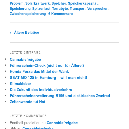
Problem
,
Solarkraftwerk
,
Speicher
,
Speicherkapazität
,
Speicherung
,
Spitzenlast
,
Terrabyte
,
Transport
,
Versprecher
,
Zwischenspeicherung
|
6
Kommentare
Beitrags-
←
Ältere Beiträge
Navigation
LETZTE EINTRÄGE
Cannabisfreigabe
Führerschein-Check (nicht nur für Ältere!)
Honda Forza das Mittel der Wahl.
SEAT MO 125 in Hamburg – will man nicht!
Klimakleber
Die Zukunft des Individualverkehrs
Führerscheinerweiterung B196 und elektrisches Zweirad
Zeitenwende tut Not
LETZTE KOMMENTARE
Football prediction
zu
Cannabisfreigabe
-thh
zu
Cannabisfreigabe