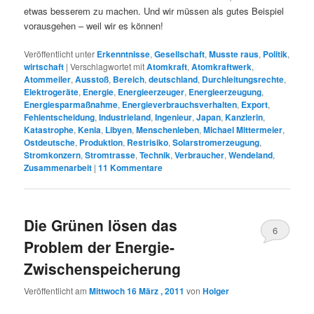
etwas besserem zu machen. Und wir müssen als gutes Beispiel
vorausgehen – weil wir es können!
Veröffentlicht unter
Erkenntnisse
,
Gesellschaft
,
Musste raus
,
Politik
,
wirtschaft
|
Verschlagwortet mit
Atomkraft
,
Atomkraftwerk
,
Atommeiler
,
Ausstoß
,
Bereich
,
deutschland
,
Durchleitungsrechte
,
Elektrogeräte
,
Energie
,
Energieerzeuger
,
Energieerzeugung
,
Energiesparmaßnahme
,
Energieverbrauchsverhalten
,
Export
,
Fehlentscheidung
,
Industrieland
,
Ingenieur
,
Japan
,
Kanzlerin
,
Katastrophe
,
Kenia
,
Libyen
,
Menschenleben
,
Michael Mittermeier
,
Ostdeutsche
,
Produktion
,
Restrisiko
,
Solarstromerzeugung
,
Stromkonzern
,
Stromtrasse
,
Technik
,
Verbraucher
,
Wendeland
,
Zusammenarbeit
|
11
Kommentare
Die Grünen lösen das
6
Problem der Energie-
Zwischenspeicherung
Veröffentlicht am
Mittwoch 16 März , 2011
von
Holger