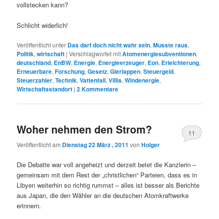
vollstecken kann?
Schlicht widerlich!
Veröffentlicht unter
Das darf doch nicht wahr sein
,
Musste raus
,
Politik
,
wirtschaft
|
Verschlagwortet mit
Atomenergiesubventionen
,
deutschland
,
EnBW
,
Energie
,
Energieerzeuger
,
Eon
,
Erleichterung
,
Erneuerbare
,
Forschung
,
Gesetz
,
Gierlappen
,
Steuergeld
,
Steuerzahler
,
Technik
,
Vattenfall
,
Villis
,
Windenergie
,
Wirtschaftsstandort
|
2
Kommentare
Woher nehmen den Strom?
11
Veröffentlicht am
Dienstag 22 März , 2011
von
Holger
Die Debatte war voll angeheizt und derzeit betet die Kanzlerin –
gemeinsam mit dem Rest der „christlichen“ Parteien, dass es in
Libyen weiterhin so richtig rummst – alles ist besser als Berichte
aus Japan, die den Wähler an die deutschen Atomkraftwerke
erinnern.