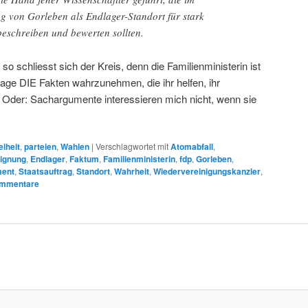
g von Gorleben als Endlager-Standort für stark
beschreiben und bewerten sollten.
 so schliesst sich der Kreis, denn die Familienministerin ist
 Lage DIE Fakten wahrzunehmen, die ihr helfen, ihr
. Oder: Sachargumente interessieren mich nicht, wenn sie
eiheit
,
parteien
,
Wahlen
|
Verschlagwortet mit
Atomabfall
,
ignung
,
Endlager
,
Faktum
,
Familienministerin
,
fdp
,
Gorleben
,
ent
,
Staatsauftrag
,
Standort
,
Wahrheit
,
Wiedervereinigungskanzler
,
mmentare