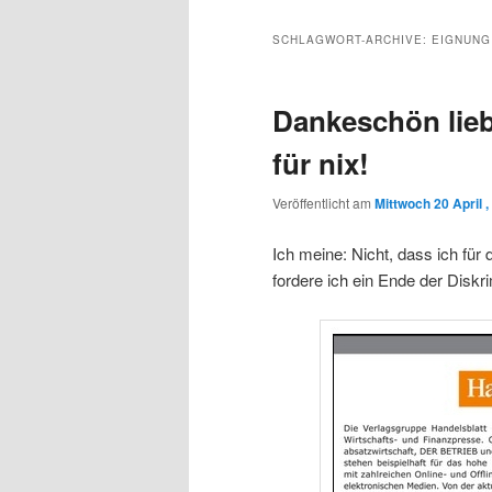
Inhalt
sekundären
SCHLAGWORT-ARCHIVE:
EIGNUNG
wechseln
Inhalt
Dankeschön lieb
wechseln
für nix!
Veröffentlicht am
Mittwoch 20 April ,
Ich meine: Nicht, dass ich fü
fordere ich ein Ende der Disk