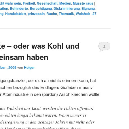
cht wahr sein
,
Freiheit
,
Gesellschaft
,
Medien
,
Musste raus
|
ation
,
Behinderte
,
Berechtigung
,
Diskriminierung
,
Eignung
,
ng
,
Handelsblatt
,
prinzessin
,
Rache
,
Thematik
,
Weisheit
|
27
e – oder was Kohl und
2
einsam haben
ber , 2009
von
Holger
gungskanzler, der sich an nichts erinnern kann, hat
achten bezüglich des Endlagers Gorleben massiv
er Atomindustrie in den (pardon) Arsch kriechen wollte.
ie Wahrheit ans Licht, werden die Fakten offenbar,
geweihten längst bekannt waren: Wann immer es
ndesregierung in den achtziger Jahren mit mehr oder
e Hand jener Wissenschaftler geführt, die im