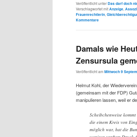
Veröffentlicht unter
Das darf doch ni
Verschlagwortet mit
Anzeige
,
Assozi
Frauenrechtlerin
,
Gleichberechtigu
Kommentare
Damals wie Heut
Zensursula gem
Veröffentlicht am
Mittwoch 9 Septem
Helmut Kohl, der Wiedervereini
(gemeinsam mit der FDP) Gut
manipulieren lassen, weil er d
Scheibchenweise kommt d
die einem Kreis von Ein
möglich war, hat die Bu
weniger sanftem Druck di