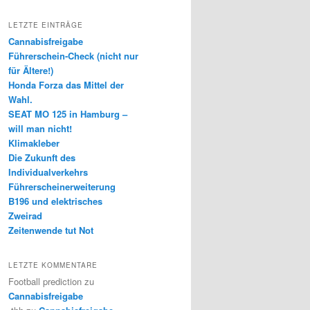
LETZTE EINTRÄGE
Cannabisfreigabe
Führerschein-Check (nicht nur
für Ältere!)
Honda Forza das Mittel der
Wahl.
SEAT MO 125 in Hamburg –
will man nicht!
Klimakleber
Die Zukunft des
Individualverkehrs
Führerscheinerweiterung
B196 und elektrisches
Zweirad
Zeitenwende tut Not
LETZTE KOMMENTARE
Football prediction
zu
Cannabisfreigabe