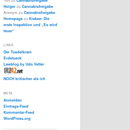
-thh
zu
Cannabisfreigabe
Holger
zu
Cannabisfreigabe
Anonym
zu
Cannabisfreigabe
Homepage
zu
Kisbee: Die
erste Inspektion und „Es wird
teuer“
LINKS
Der Tuedelkram
Erdstueck
Lawblog by Udo Vetter
NOCH kritischer als ich
META
Anmelden
Eintrags-Feed
Kommentar-Feed
WordPress.org