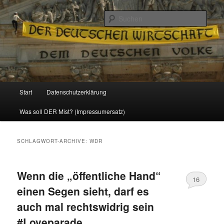
Politik, Wirtschaft, Soziales und Gesellschaft
Such
Reizzentrum
Hauptmenü
Start
Datenschutzerklärung
Zum
Zum
Was soll DER Mist? (Impressumersatz)
Inhalt
sekundären
wechseln
Inhalt
SCHLAGWORT-ARCHIVE:
WDR
wechseln
Wenn die „öffentliche Hand“
16
einen Segen sieht, darf es
auch mal rechtswidrig sein
#Loveparade