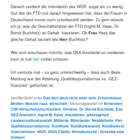
Danach verdient die Intendantin des WDR sogar ein zu wenig.
Gut das die FTD mal darauf hingewiesen hat, dass die Frauen in
Deutschland immer noch unterbezahlt werden. Zu gern wüsste
ich ja, was die Geschäftsführer der FTD (Ingrid M. Haas, Dr.
Bernd Buchholz) an Gehalt kassieren. Ob
Frau
Haas das
gleiche Gehalt bezieht wie
Herr
Buchholz?
Wer sich anschauen möchte, was DAX-Vorstände so verdienen
kann ja mal
hier
vorbei schauen.
Ich vermute mal – so ganz unterschwellig – dass auch diese
Meldung aus der Abteilung „Qualitätsjournalismus vs. GEZ-
finanziert“ geflüchtet ist.
Veröffentlicht unter
Das darf doch nicht wahr sein
,
Erkenntnisse
,
Medien
,
Musste raus
,
wirtschaft
|
Verschlagwortet mit
Britannien
,
CIW-Wirtschaftsnachrichten
,
Direktor
,
Dr. Bernd Buchholz
,
Etat
,
GEZ-finanziert
,
Ingrid M. Haas
,
Intendantin
,
jahresgehalt
,
Landesrundfunkanstalt
,
Milliarde
,
Mitarbeiter
,
Neiddebatte
,
Piel
,
Qualitätsjournalismus
,
Rundfunk
,
Rundfunkanstalt
,
Rundfunkrat
,
Unternehmen
,
WDR
,
WDR-Chefin
,
Westdeutsche
|
Schreibe eine
Antwort