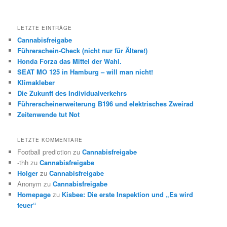
LETZTE EINTRÄGE
Cannabisfreigabe
Führerschein-Check (nicht nur für Ältere!)
Honda Forza das Mittel der Wahl.
SEAT MO 125 in Hamburg – will man nicht!
Klimakleber
Die Zukunft des Individualverkehrs
Führerscheinerweiterung B196 und elektrisches Zweirad
Zeitenwende tut Not
LETZTE KOMMENTARE
Football prediction
zu
Cannabisfreigabe
-thh
zu
Cannabisfreigabe
Holger
zu
Cannabisfreigabe
Anonym
zu
Cannabisfreigabe
Homepage
zu
Kisbee: Die erste Inspektion und „Es wird
teuer“