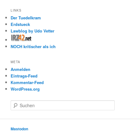
LINKS
Der Tuedelkram
Erdstueck
Lawblog by Udo Vetter
NOCH kritischer als ich
META
Anmelden
Eintrags-Feed
Kommentar-Feed
WordPress.org
S
u
c
h
e
Mastodon
n