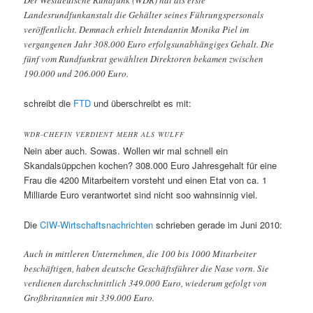
Der Westdeutsche Rundfunk (WDR) hat als erste
Landesrundfunkanstalt die Gehälter seines Führungspersonals
veröffentlicht. Demnach erhielt Intendantin Monika Piel im
vergangenen Jahr 308.000 Euro erfolgsunabhängiges Gehalt. Die
fünf vom Rundfunkrat gewählten Direktoren bekamen zwischen
190.000 und 206.000 Euro.
schreibt die
FTD
und überschreibt es mit:
WDR-CHEFIN VERDIENT MEHR ALS WULFF
Nein aber auch. Sowas. Wollen wir mal schnell ein
Skandalsüppchen kochen? 308.000 Euro Jahresgehalt für eine
Frau die 4200 Mitarbeitern vorsteht und einen Etat von ca. 1
Milliarde Euro verantwortet sind nicht soo wahnsinnig viel.
Die
CIW-Wirtschaftsnachrichten
schrieben gerade im Juni 2010:
Auch in mittleren Unternehmen, die 100 bis 1000 Mitarbeiter
beschäftigen, haben deutsche Geschäftsführer die Nase vorn. Sie
verdienen durchschnittlich 349.000 Euro, wiederum gefolgt von
Großbritannien mit 339.000 Euro.