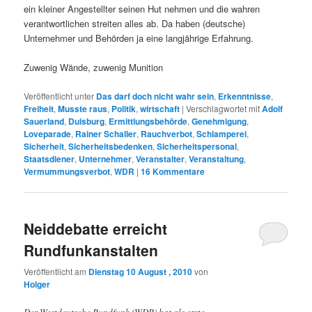
ein kleiner Angestellter seinen Hut nehmen und die wahren
verantwortlichen streiten alles ab. Da haben (deutsche)
Unternehmer und Behörden ja eine langjährige Erfahrung.
Zuwenig Wände, zuwenig Munition
Veröffentlicht unter
Das darf doch nicht wahr sein
,
Erkenntnisse
,
Freiheit
,
Musste raus
,
Politik
,
wirtschaft
|
Verschlagwortet mit
Adolf
Sauerland
,
Duisburg
,
Ermittlungsbehörde
,
Genehmigung
,
Loveparade
,
Rainer Schaller
,
Rauchverbot
,
Schlamperei
,
Sicherheit
,
Sicherheitsbedenken
,
Sicherheitspersonal
,
Staatsdiener
,
Unternehmer
,
Veranstalter
,
Veranstaltung
,
Vermummungsverbot
,
WDR
|
16
Kommentare
Neiddebatte erreicht
Rundfunkanstalten
Veröffentlicht am
Dienstag 10 August , 2010
von
Holger