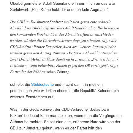
Oberbürgermeister Adolf Sauerland erinnern mich an das alte
Sprichwort: „Eine Krähe hakt der anderen kein Auge aus“.
Die CDU im Duisburger Stadtrat stellt sich gegen eine schnelle
Abwahl ihres Oberbürgermeisters Adolf Sauerland. Sollte bereits in
den kommenden Wochen über das Abwahlverfahren entschieden
werden, würden die Christdemokraten dagegen stimmen, sagte der
CDU-Stadtrat Rainer Enzweiler. Auch drei weitere Ratsmitglieder
würden gegen den Antrag stimmen. Die für die Abwahl notwendige
Zwei-Drittel-Mehrheit käme damit nicht zustande. „Wir werden nur
zustimmen, wenn belastbare Fakten gegen den OB vorliegen“, sagte
Enzweiler der
Süddeutschen Zeitung
.
schreibt die
Süddeutsche
und macht damit in meinem
persönlichen „wie widerlich ehrlos ist die Republik“-Kalender ein
weiteres Fensterchen auf.
Was in der Gedankenwelt der CDU-Verbrecher „belastbare
Fakten“ bedeutet kann man ableiten, wenn man die Vorgänge um
Althaus betrachtet. Selbst eine alte, erfahrene Hure wird von der
CDU zur Jungfrau gekürt, wenn es der Partei hilft den