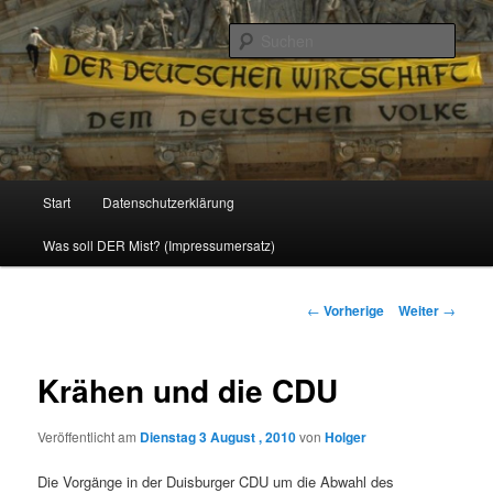
Politik, Wirtschaft, Soziales und Gesellschaft
Such
Reizzentrum
Hauptmenü
Start
Datenschutzerklärung
Zum
Was soll DER Mist? (Impressumersatz)
Inhalt
wechseln
Beitrags-
←
Vorherige
Weiter
→
Navigation
Krähen und die CDU
Veröffentlicht am
Dienstag 3 August , 2010
von
Holger
Die Vorgänge in der Duisburger CDU um die Abwahl des