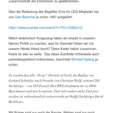
Zusammenhalt der Ehrenlosen zu gewährleisten.
Über die Bedeutung des Begriffes Ehre für CDU-Mitglieder hat
uns
Uwe Barschel
ja schon 1987 aufgeklärt:
httpv://www.youtube.com/watch?v=PCn-C6AkLm0
Welch widerlichem Kroppzeug haben wir erlaubt in unserem
Namen Politik zu machen, was für Gesindel füttern wir mit
unserer Hände Arbeit durch? Diese Kader halten zusammen.
Koste es was es wolle. Das diese Zustände mittlerweile auch
parteiübergreifend funktionieren, beschrieb
Michael Spreng
ja
schon
So wurden fast alle “Frogs” (Friends of Gerd), die Buddys von
Gerhard Schröder, auch Freunde von Christian Wulff, seinem CDU
Nachfolger – von TUI-Frenzel über RWE-Großmann bis zu AWD-
Maschmeyer und den Scorpions. Und viele andere mehr. Und jetzt
werden sie wahrscheinlich weitervererbt an Wulffs Nachfolger David
McAllister.
Wir Bürger sind nur noch die Ärsche. Wahlen sind nur noch