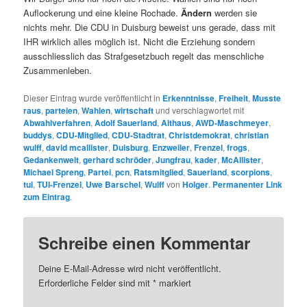
Auflockerung und eine kleine Rochade.
Ändern
werden sie
nichts mehr. Die CDU in Duisburg beweist uns gerade, dass mit
IHR wirklich alles möglich ist. Nicht die Erziehung sondern
ausschliesslich das Strafgesetzbuch regelt das menschliche
Zusammenleben.
Dieser Eintrag wurde veröffentlicht in
Erkenntnisse
,
Freiheit
,
Musste
raus
,
parteien
,
Wahlen
,
wirtschaft
und verschlagwortet mit
Abwahlverfahren
,
Adolf Sauerland
,
Althaus
,
AWD-Maschmeyer
,
buddys
,
CDU-Mitglied
,
CDU-Stadtrat
,
Christdemokrat
,
christian
wulff
,
david mcallister
,
Duisburg
,
Enzweiler
,
Frenzel
,
frogs
,
Gedankenwelt
,
gerhard schröder
,
Jungfrau
,
kader
,
McAllister
,
Michael Spreng
,
Partei
,
pcn
,
Ratsmitglied
,
Sauerland
,
scorpions
,
tui
,
TUI-Frenzel
,
Uwe Barschel
,
Wulff
von
Holger
.
Permanenter Link
zum Eintrag
.
Schreibe einen Kommentar
Deine E-Mail-Adresse wird nicht veröffentlicht.
Erforderliche Felder sind mit
*
markiert