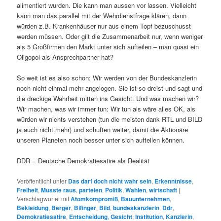
alimentiert wurden. Die kann man aussen vor lassen. Vielleicht
kann man das parallel mit der Wehrdienstfrage klären, dann
würden z.B. Krankenhäuser nur aus einem Topf bezuschusst
werden müssen. Oder gilt die Zusammenarbeit nur, wenn weniger
als 5 Großfirmen den Markt unter sich aufteilen – man quasi ein
Oligopol als Ansprechpartner hat?
So weit ist es also schon: Wir werden von der Bundeskanzlerin
noch nicht einmal mehr angelogen. Sie ist so dreist und sagt und
die dreckige Wahrheit mitten ins Gesicht. Und was machen wir?
Wir machen, was wir immer tun: Wir tun als wäre alles OK, als
würden wir nichts verstehen (tun die meisten dank RTL und BILD
ja auch nicht mehr) und schuften weiter, damit die Aktionäre
unseren Planeten noch besser unter sich aufteilen können.
DDR = Deutsche Demokratiesatire als Realität
Veröffentlicht unter
Das darf doch nicht wahr sein
,
Erkenntnisse
,
Freiheit
,
Musste raus
,
parteien
,
Politik
,
Wahlen
,
wirtschaft
|
Verschlagwortet mit
Atomkompromiß
,
Bauunternehmen
,
Bekleidung
,
Berger
,
Bifinger
,
Bild
,
bundeskanzlerin
,
Ddr
,
Demokratiesatire
,
Entscheidung
,
Gesicht
,
Institution
,
Kanzlerin
,