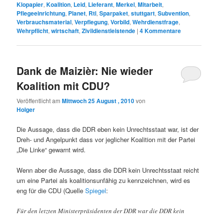
Klopapier
,
Koalition
,
Leid
,
Lieferant
,
Merkel
,
Mitarbeit
,
Pflegeeinrichtung
,
Planet
,
Rtl
,
Sparpaket
,
stuttgart
,
Subvention
,
Verbrauchsmaterial
,
Verpflegung
,
Vorbild
,
Wehrdienstfrage
,
Wehrpflicht
,
wirtschaft
,
Zivildienstleistende
|
4
Kommentare
Dank de Maizièr: Nie wieder
Koalition mit CDU?
Veröffentlicht am
Mittwoch 25 August , 2010
von
Holger
Die Aussage, dass die DDR eben kein Unrechtsstaat war, ist der
Dreh- und Angelpunkt dass vor jeglicher Koalition mit der Partei
„Die Linke“ gewarnt wird.
Wenn aber die Aussage, dass die DDR kein Unrechtsstaat reicht
um eine Partei als koalitionsunfähig zu kennzeichnen, wird es
eng für die CDU (Quelle
Spiegel
:
Für den letzten Ministerpräsidenten der DDR war die DDR kein