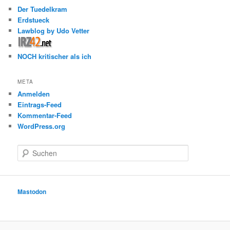
Der Tuedelkram
Erdstueck
Lawblog by Udo Vetter
NOCH kritischer als ich
META
Anmelden
Eintrags-Feed
Kommentar-Feed
WordPress.org
S
u
c
h
e
Mastodon
n