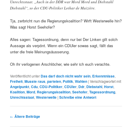
Unrechtsstaat. „Auch in der DDR war Mord Mord und Diebstahl
Diebstahl“, so der CDU-Politiker Lothar de Maizière.
Tja, zerbricht nun die Regierungskoalition? Wirft Westerwelle hin?
Was sagt Horst Seehofer?
Alles sagen: Tagessordnung, denn nur bei Der Linken gilt solch
Aussage als verpönt. Wenn ein CDUler sowas sagt, fällt das
unter die freie Meinungsäusserung.
Oh ihr verlogenen Arschlöcher, wie sehr ich euch verachte.
Veröffentlicht unter
Das darf doch nicht wahr sein
,
Erkenntnisse
,
Freiheit
,
Musste raus
,
parteien
,
Politik
,
Wahlen
|
Verschlagwortet mit
Angelpunkt
,
Cdu
,
CDU-Politiker
,
CDUler
,
Ddr
,
Diebstahl
,
Horst
,
Koalition
,
Mord
,
Regierungskoalition
,
Seehofer
,
Tagessordnung
,
Unrechtsstaat
,
Westerwelle
|
Schreibe eine Antwort
Beitrags-
←
Ältere Beiträge
Navigation