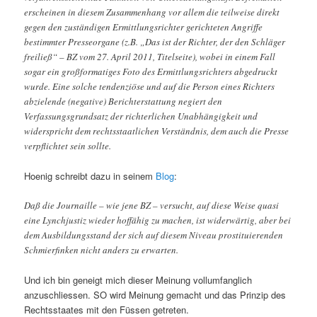
erscheinen in diesem Zusammenhang vor allem die teilweise direkt
gegen den zuständigen Ermittlungsrichter gerichteten Angriffe
bestimmter Presseorgane (z.B. „Das ist der Richter, der den Schläger
freiließ“ – BZ vom 27. April 2011, Titelseite), wobei in einem Fall
sogar ein großformatiges Foto des Ermittlungsrichters abgedruckt
wurde. Eine solche tendenziöse und auf die Person eines Richters
abzielende (negative) Berichterstattung negiert den
Verfassungsgrundsatz der richterlichen Unabhängigkeit und
widerspricht dem rechtsstaatlichen Verständnis, dem auch die Presse
verpflichtet sein sollte.
Hoenig schreibt dazu in seinem
Blog
:
Daß die Journaille – wie jene BZ – versucht, auf diese Weise quasi
eine Lynchjustiz wieder hoffähig zu machen, ist widerwärtig, aber bei
dem Ausbildungsstand der sich auf diesem Niveau prostituierenden
Schmierfinken nicht anders zu erwarten.
Und ich bin geneigt mich dieser Meinung vollumfanglich
anzuschliessen. SO wird Meinung gemacht und das Prinzip des
Rechtsstaates mit den Füssen getreten.