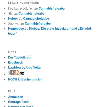
LETZTE KOMMENTARE
Football prediction
zu
Cannabisfreigabe
-thh
zu
Cannabisfreigabe
Holger
zu
Cannabisfreigabe
Anonym
zu
Cannabisfreigabe
Homepage
zu
Kisbee: Die erste Inspektion und „Es wird
teuer“
LINKS
Der Tuedelkram
Erdstueck
Lawblog by Udo Vetter
NOCH kritischer als ich
META
Anmelden
Eintrags-Feed
Kommentar-Feed