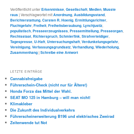
Veröffentlicht unter
Erkenntnisse
,
Gesellschaft
,
Medien
,
Musste
raus
|
Verschlagwortet mit
Anordnung
,
Ausbildungsstand
,
Berichterstattung
,
Carsten R. Hoenig
,
Ermittlungsrichter
,
Fluchtgefahr
,
Freiheit
,
Freiheitsberaubung
,
Lynchjustiz
,
populistisch
,
Presseerzeugnisses
,
Pressemitteilung
,
Presseorgan
,
Rechtsstaat
,
Richterspruch
,
Schmierfink
,
Strafverteidiger
,
Tagespresse
,
U-Haft
,
Untersuchungshaft
,
Verdunkelungsgefahr
,
Vereinigung
,
Verfassungsgrundsatz
,
Verhandlung
,
Wiederholung
,
Zusammenhang
|
Schreibe eine Antwort
LETZTE EINTRÄGE
Cannabisfreigabe
Führerschein-Check (nicht nur für Ältere!)
Honda Forza das Mittel der Wahl.
SEAT MO 125 in Hamburg – will man nicht!
Klimakleber
Die Zukunft des Individualverkehrs
Führerscheinerweiterung B196 und elektrisches Zweirad
Zeitenwende tut Not