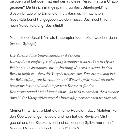
belogen und betrogen hat und genau diese Person hat um Urlaub
gebeten? Da bin ich mal gespannt, ob das „Urlaubsgeld“ für
diesen Urlaub eine Dimension hat, dass es im nächsten
Geschäftsbericht angegeben werden muss. Das riecht nicht
nach Verschleierung, das stinkt!
Nun soll der Josef Bähr als Baueropfer identifiziert werden, denn
(wieder Spiegel):
Der Vorstand des Unternehmens und der Anti-
Korruptionsbeauftragte Wolfgang Schaupensteiner räumen eigene
Fehler ein, insbesondere ihrer Abteilung Konzernrevision. In dem
Bericht heißt es, „dass die Vorgehensweise der Konzernrevision bei
der Bekämpfung von Korruption und Wirtschaftskriminalität nicht
immer professionell und integer war. Dieses ist für den
Konzernvorstand nicht hinnehmbar.“ So wird zugegeben, dass mit der
Anzahl der Überprüften unverhältnismäßig vorgegangen worden sei.
Moment mal: Erst erklärt die interne Revision, dass Mehdorn von
den Überwachungen wusste und nun hat die Revision Mist
gebaut und der Konzernvorstand (an dessen Spitze wer steht?
Genau: Mehdorn!) ist not amused? Hallo?