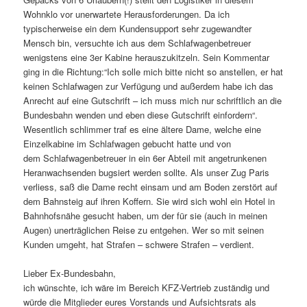
Wohnklo vor unerwartete Herausforderungen. Da ich
typischerweise ein dem Kundensupport sehr zugewandter
Mensch bin, versuchte ich aus dem Schlafwagenbetreuer
wenigstens eine 3er Kabine herauszukitzeln. Sein Kommentar
ging in die Richtung:“Ich solle mich bitte nicht so anstellen, er hat
keinen Schlafwagen zur Verfügung und außerdem habe ich das
Anrecht auf eine Gutschrift – ich muss mich nur schriftlich an die
Bundesbahn wenden und eben diese Gutschrift einfordern“.
Wesentlich schlimmer traf es eine ältere Dame, welche eine
Einzelkabine im Schlafwagen gebucht hatte und von
dem Schlafwagenbetreuer in ein 6er Abteil mit angetrunkenen
Heranwachsenden bugsiert werden sollte. Als unser Zug Paris
verliess, saß die Dame recht einsam und am Boden zerstört auf
dem Bahnsteig auf ihren Koffern. Sie wird sich wohl ein Hotel in
Bahnhofsnähe gesucht haben, um der für sie (auch in meinen
Augen) unerträglichen Reise zu entgehen. Wer so mit seinen
Kunden umgeht, hat Strafen – schwere Strafen – verdient.
Lieber Ex-Bundesbahn,
ich wünschte, ich wäre im Bereich KFZ-Vertrieb zuständig und
würde die Mitglieder eures Vorstands und Aufsichtsrats als