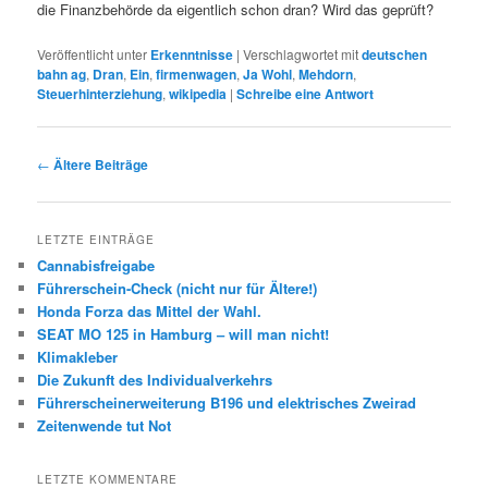
die Finanzbehörde da eigentlich schon dran? Wird das geprüft?
Veröffentlicht unter
Erkenntnisse
|
Verschlagwortet mit
deutschen
bahn ag
,
Dran
,
Ein
,
firmenwagen
,
Ja Wohl
,
Mehdorn
,
Steuerhinterziehung
,
wikipedia
|
Schreibe eine Antwort
Beitrags-
←
Ältere Beiträge
Navigation
LETZTE EINTRÄGE
Cannabisfreigabe
Führerschein-Check (nicht nur für Ältere!)
Honda Forza das Mittel der Wahl.
SEAT MO 125 in Hamburg – will man nicht!
Klimakleber
Die Zukunft des Individualverkehrs
Führerscheinerweiterung B196 und elektrisches Zweirad
Zeitenwende tut Not
LETZTE KOMMENTARE