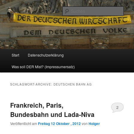
Politik, Wirtschaft, Soziales und Gesellschaft
Such
Reizzentrum
Hauptmenü
Start
Datenschutzerklärung
Zum
Zum
Was soll DER Mist? (Impressumersatz)
Inhalt
sekundären
wechseln
Inhalt
SCHLAGWORT-ARCHIVE:
DEUTSCHEN BAHN AG
wechseln
Frankreich, Paris,
2
Bundesbahn und Lada-Niva
Veröffentlicht am
Freitag 12 Oktober , 2012
von
Holger