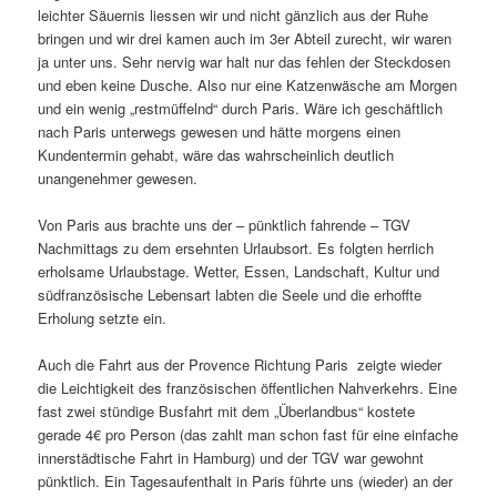
leichter Säuernis liessen wir und nicht gänzlich aus der Ruhe
bringen und wir drei kamen auch im 3er Abteil zurecht, wir waren
ja unter uns. Sehr nervig war halt nur das fehlen der Steckdosen
und eben keine Dusche. Also nur eine Katzenwäsche am Morgen
und ein wenig „restmüffelnd“ durch Paris. Wäre ich geschäftlich
nach Paris unterwegs gewesen und hätte morgens einen
Kundentermin gehabt, wäre das wahrscheinlich deutlich
unangenehmer gewesen.
Von Paris aus brachte uns der – pünktlich fahrende – TGV
Nachmittags zu dem ersehnten Urlaubsort. Es folgten herrlich
erholsame Urlaubstage. Wetter, Essen, Landschaft, Kultur und
südfranzösische Lebensart labten die Seele und die erhoffte
Erholung setzte ein.
Auch die Fahrt aus der Provence Richtung Paris zeigte wieder
die Leichtigkeit des französischen öffentlichen Nahverkehrs. Eine
fast zwei stündige Busfahrt mit dem „Überlandbus“ kostete
gerade 4€ pro Person (das zahlt man schon fast für eine einfache
innerstädtische Fahrt in Hamburg) und der TGV war gewohnt
pünktlich. Ein Tagesaufenthalt in Paris führte uns (wieder) an der