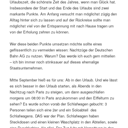
Urlaubszeit, die schönste Zeit des Jahres, wenn man Glück hat.
Insbesondere der Start und das Ende des Urlaubs sind zwei
markante Punkte. Am Anfang versucht man möglichst zügig den
Alltag hinter sich zu lassen und auf der Rückreise sollte man
möglichst viel von der Entspannung mit nach Hause tragen um
von der Erholung zehren zu können.
Wer diese beiden Punkte umsetzen möchte sollte eines
geflissentlich zu vermeiden wissen: Nachtzüge der Deutschen
Bahn AG zu nutzen. Warum? Das werde ich euch gern mitteilen
– ich bin immer noch stinksauer auf dieses ehemalige
Staatsunternehmen.
Mitte September hieß es für uns: Ab in den Urlaub. Und wie lässt
es sich besser in den Urlaub starten, als Abends in den
Nachtzug nach Paris zu steigen, um dann ausgeschlafen
morgens um 08:00 in Paris anzukommen und den Eiffelturm zu
sehen? Es wurde schon vorab der Schlafwagen gebucht: 3
Personen teilen sich eine 2er und ein Soloabteil des
Schlafwagens. DAS war der Plan. Schlafwagen haben
Steckdosen und einen kleinen Waschplatz in den Abteilen, sowie
eine Duschkabine „für alle“. Der Zug fuhr mit Verspätung in den