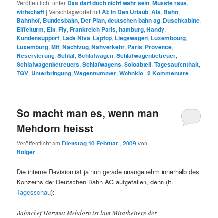
Veröffentlicht unter
Das darf doch nicht wahr sein
,
Musste raus
,
wirtschaft
|
Verschlagwortet mit
Ab In Den Urlaub
,
Als
,
Bahn
,
Bahnhof
,
Bundesbahn
,
Der Plan
,
deutschen bahn ag
,
Duschkabine
,
Eiffelturm
,
Ein
,
Fly
,
Frankreich Paris
,
hamburg
,
Handy
,
Kundensupport
,
Lada Niva
,
Laptop
,
Liegewagen
,
Luxembourg
,
Luxemburg
,
Mit
,
Nachtzug
,
Nahverkehr
,
Paris
,
Provence
,
Reservierung
,
Schlaf
,
Schlafwagen
,
Schlafwagenbetreuer
,
Schlafwagenbetreuers
,
Schlafwagens
,
Soloabteil
,
Tagesaufenthalt
,
TGV
,
Unterbringung
,
Wagennummer
,
Wohnklo
|
2
Kommentare
So macht man es, wenn man
Mehdorn heisst
Veröffentlicht am
Dienstag 10 Februar , 2009
von
Holger
Die interne Revision ist ja nun gerade unangenehm innerhalb des
Konzerns der Deutschen Bahn AG aufgefallen, denn (lt.
Tagesschau
):
Bahnchef Hartmut Mehdorn ist laut Mitarbeitern der