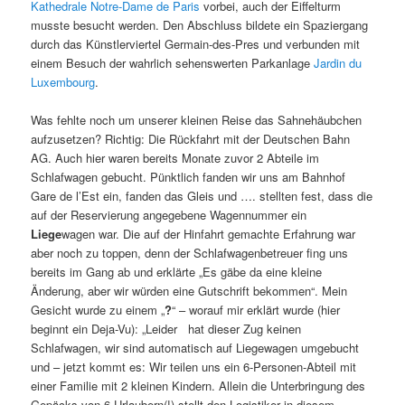
Kathedrale Notre-Dame de Paris
vorbei, auch der Eiffelturm
musste besucht werden. Den Abschluss bildete ein Spaziergang
durch das Künstlerviertel Germain-des-Pres und verbunden mit
einem Besuch der wahrlich sehenswerten Parkanlage
Jardin du
Luxembourg
.
Was fehlte noch um unserer kleinen Reise das Sahnehäubchen
aufzusetzen? Richtig: Die Rückfahrt mit der Deutschen Bahn
AG. Auch hier waren bereits Monate zuvor 2 Abteile im
Schlafwagen gebucht. Pünktlich fanden wir uns am Bahnhof
Gare de l’Est ein, fanden das Gleis und …. stellten fest, dass die
auf der Reservierung angegebene Wagennummer ein
Liege
wagen war. Die auf der Hinfahrt gemachte Erfahrung war
aber noch zu toppen, denn der Schlafwagenbetreuer fing uns
bereits im Gang ab und erklärte „Es gäbe da eine kleine
Änderung, aber wir würden eine Gutschrift bekommen“. Mein
Gesicht wurde zu einem „
?
“ – worauf mir erklärt wurde (hier
beginnt ein Deja-Vu): „Leider hat dieser Zug keinen
Schlafwagen, wir sind automatisch auf Liegewagen umgebucht
und – jetzt kommt es: Wir teilen uns ein 6-Personen-Abteil mit
einer Familie mit 2 kleinen Kindern. Allein die Unterbringung des
Gepäcks von 6 Urlaubern(!) stellt den Logistiker in diesem