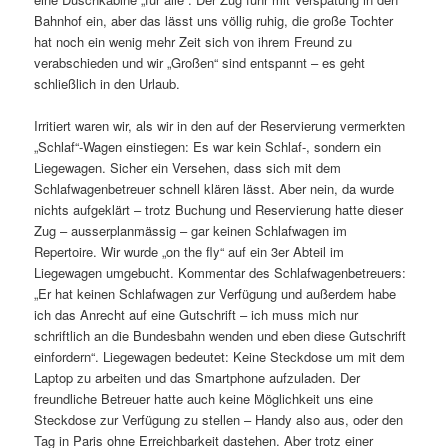
Bahnhof ein, aber das lässt uns völlig ruhig, die große Tochter
hat noch ein wenig mehr Zeit sich von ihrem Freund zu
verabschieden und wir „Großen“ sind entspannt – es geht
schließlich in den Urlaub.
Irritiert waren wir, als wir in den auf der Reservierung vermerkten
„Schlaf“-Wagen einstiegen: Es war kein Schlaf-, sondern ein
Liegewagen. Sicher ein Versehen, dass sich mit dem
Schlafwagenbetreuer schnell klären lässt. Aber nein, da wurde
nichts aufgeklärt – trotz Buchung und Reservierung hatte dieser
Zug – ausserplanmässig – gar keinen Schlafwagen im
Repertoire. Wir wurde „on the fly“ auf ein 3er Abteil im
Liegewagen umgebucht. Kommentar des Schlafwagenbetreuers:
„Er hat keinen Schlafwagen zur Verfügung und außerdem habe
ich das Anrecht auf eine Gutschrift – ich muss mich nur
schriftlich an die Bundesbahn wenden und eben diese Gutschrift
einfordern“. Liegewagen bedeutet: Keine Steckdose um mit dem
Laptop zu arbeiten und das Smartphone aufzuladen. Der
freundliche Betreuer hatte auch keine Möglichkeit uns eine
Steckdose zur Verfügung zu stellen – Handy also aus, oder den
Tag in Paris ohne Erreichbarkeit dastehen. Aber trotz einer