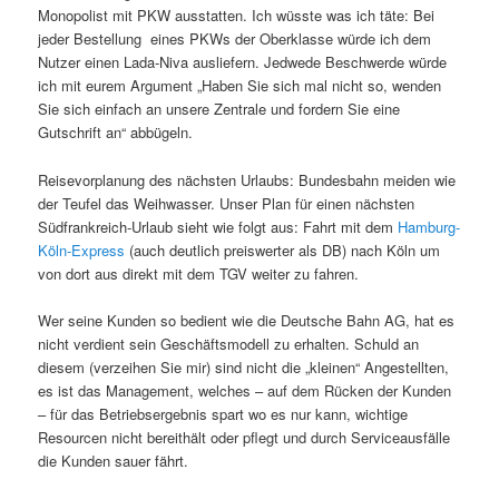
Monopolist mit PKW ausstatten. Ich wüsste was ich täte: Bei
jeder Bestellung eines PKWs der Oberklasse würde ich dem
Nutzer einen Lada-Niva ausliefern. Jedwede Beschwerde würde
ich mit eurem Argument „Haben Sie sich mal nicht so, wenden
Sie sich einfach an unsere Zentrale und fordern Sie eine
Gutschrift an“ abbügeln.
Reisevorplanung des nächsten Urlaubs: Bundesbahn meiden wie
der Teufel das Weihwasser. Unser Plan für einen nächsten
Südfrankreich-Urlaub sieht wie folgt aus: Fahrt mit dem
Hamburg-
Köln-Express
(auch deutlich preiswerter als DB) nach Köln um
von dort aus direkt mit dem TGV weiter zu fahren.
Wer seine Kunden so bedient wie die Deutsche Bahn AG, hat es
nicht verdient sein Geschäftsmodell zu erhalten. Schuld an
diesem (verzeihen Sie mir) sind nicht die „kleinen“ Angestellten,
es ist das Management, welches – auf dem Rücken der Kunden
– für das Betriebsergebnis spart wo es nur kann, wichtige
Resourcen nicht bereithält oder pflegt und durch Serviceausfälle
die Kunden sauer fährt.