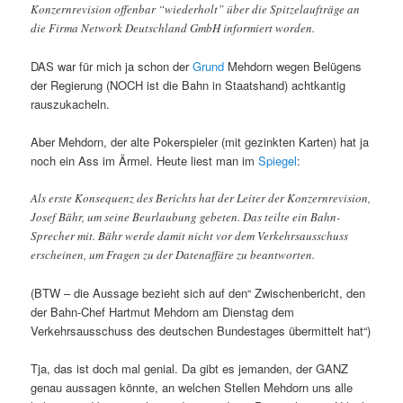
Konzernrevision offenbar “wiederholt” über die Spitzelaufträge an
die Firma Network Deutschland GmbH informiert worden.
DAS war für mich ja schon der
Grund
Mehdorn wegen Belügens
der Regierung (NOCH ist die Bahn in Staatshand) achtkantig
rauszukacheln.
Aber Mehdorn, der alte Pokerspieler (mit gezinkten Karten) hat ja
noch ein Ass im Ärmel. Heute liest man im
Spiegel
:
Als erste Konsequenz des Berichts hat der Leiter der Konzernrevision,
Josef Bähr, um seine Beurlaubung gebeten. Das teilte ein Bahn-
Sprecher mit. Bähr werde damit nicht vor dem Verkehrsausschuss
erscheinen, um Fragen zu der Datenaffäre zu beantworten.
(BTW – die Aussage bezieht sich auf den“ Zwischenbericht, den
der Bahn-Chef Hartmut Mehdorn am Dienstag dem
Verkehrsausschuss des deutschen Bundestages übermittelt hat“)
Tja, das ist doch mal genial. Da gibt es jemanden, der GANZ
genau aussagen könnte, an welchen Stellen Mehdorn uns alle