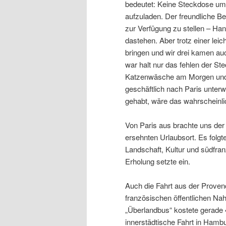
bedeutet: Keine Steckdose um
aufzuladen. Der freundliche Be
zur Verfügung zu stellen – Han
dastehen. Aber trotz einer leic
bringen und wir drei kamen auc
war halt nur das fehlen der S
Katzenwäsche am Morgen und e
geschäftlich nach Paris unte
gehabt, wäre das wahrscheinl
Von Paris aus brachte uns der
ersehnten Urlaubsort. Es folgt
Landschaft, Kultur und südfran
Erholung setzte ein.
Auch die Fahrt aus der Provenc
französischen öffentlichen Nah
„Überlandbus“ kostete gerade 
innerstädtische Fahrt in Hamb