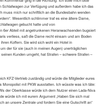
in Kommentar ging in die Richtung:“Ich solle mich bitte
inen Schlafwagen zur Verfügung und außerdem habe ich das
 ich muss mich nur schriftlich an die Bundesbahn wenden
ordern“. Wesentlich schlimmer traf es eine ältere Dame,
chlafwagen gebucht hatte und von
in 6er Abteil mit angetrunkenen Heranwachsenden bugsiert
Paris verliess, saß die Dame recht einsam und am Boden
ihren Koffern. Sie wird sich wohl ein Hotel in
m der für sie (auch in meinen Augen) unerträglichen
 seinen Kunden umgeht, hat Strafen – schwere Strafen –
ich KFZ-Vertrieb zuständig und würde die Mitglieder eures
ls Monopolist mit PKW ausstatten. Ich wüsste was ich täte:
KWs der Oberklasse würde ich dem Nutzer einen Lada-Niva
de würde ich mit eurem Argument „Haben Sie sich mal
ach an unsere Zentrale und fordern Sie eine Gutschrift an“