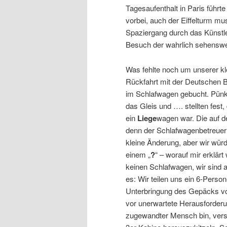
Tagesaufenthalt in Paris führt
vorbei, auch der Eiffelturm m
Spaziergang durch das Künstl
Besuch der wahrlich sehensw
Was fehlte noch um unserer k
Rückfahrt mit der Deutschen B
im Schlafwagen gebucht. Pünkt
das Gleis und …. stellten fe
ein
Liege
wagen war. Die auf d
denn der Schlafwagenbetreuer 
kleine Änderung, aber wir wür
einem „
?
“ – worauf mir erklärt
keinen Schlafwagen, wir sind
es: Wir teilen uns ein 6-Persone
Unterbringung des Gepäcks von
vor unerwartete Herausforder
zugewandter Mensch bin, vers