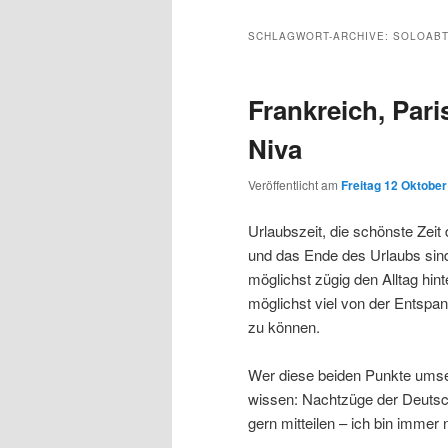
Inhalt
sekundären
SCHLAGWORT-ARCHIVE:
SOLOABT
wechseln
Inhalt
Frankreich, Par
wechseln
Niva
Veröffentlicht am
Freitag 12 Oktober
Urlaubszeit, die schönste Zei
und das Ende des Urlaubs si
möglichst zügig den Alltag hin
möglichst viel von der Entsp
zu können.
Wer diese beiden Punkte umset
wissen: Nachtzüge der Deuts
gern mitteilen – ich bin imme