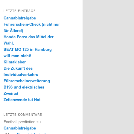
LETZTE EINTRÄGE
Cannabisfreigabe
Führerschein-Check (nicht nur
für Ältere!)
Honda Forza das Mittel der
Wahl.
SEAT MO 125 in Hamburg –
will man nicht!
Klimakleber
Die Zukunft des
Individualverkehrs
Führerscheinerweiterung
B196 und elektrisches
Zweirad
Zeitenwende tut Not
LETZTE KOMMENTARE
Football prediction
zu
Cannabisfreigabe