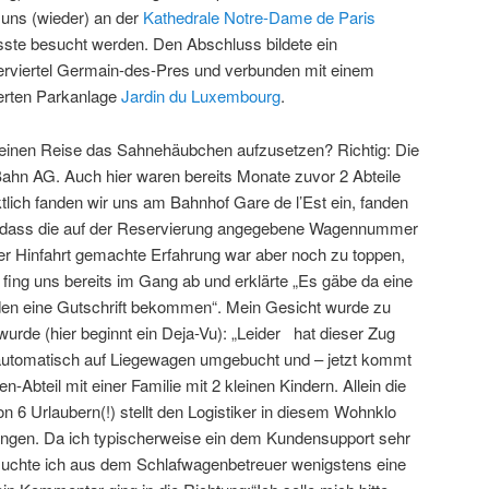
e uns (wieder) an der
Kathedrale Notre-Dame de Paris
usste besucht werden. Den Abschluss bildete ein
erviertel Germain-des-Pres und verbunden mit einem
erten Parkanlage
Jardin du Luxembourg
.
leinen Reise das Sahnehäubchen aufzusetzen? Richtig: Die
ahn AG. Auch hier waren bereits Monate zuvor 2 Abteile
lich fanden wir uns am Bahnhof Gare de l’Est ein, fanden
st, dass die auf der Reservierung angegebene Wagennummer
er Hinfahrt gemachte Erfahrung war aber noch zu toppen,
fing uns bereits im Gang ab und erklärte „Es gäbe da eine
den eine Gutschrift bekommen“. Mein Gesicht wurde zu
 wurde (hier beginnt ein Deja-Vu): „Leider hat dieser Zug
 automatisch auf Liegewagen umgebucht und – jetzt kommt
n-Abteil mit einer Familie mit 2 kleinen Kindern. Allein die
 6 Urlaubern(!) stellt den Logistiker in diesem Wohnklo
ungen. Da ich typischerweise ein dem Kundensupport sehr
uchte ich aus dem Schlafwagenbetreuer wenigstens eine