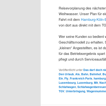
Reisevorplanung des nächsten
Weihwasser. Unser Plan für ein
Fahrt mit dem
Hamburg-Köln-
von dort aus direkt mit dem TG
Wer seine Kunden so bedient w
Geschäftsmodell zu erhalten. S
„kleinen“ Angestellten, es is
für das Betriebsergebnis spart
pflegt und durch Serviceausfäl
Veröffentlicht unter
Das darf doch ni
Den Urlaub
,
Als
,
Bahn
,
Bahnhof
,
Bu
Ein
,
Fly
,
Frankreich Paris
,
hamburg
Luxembourg
,
Luxemburg
,
Mit
,
Nach
Schlafwagen
,
Schlafwagenbetreue
TGV
,
Unterbringung
,
Wagennumme