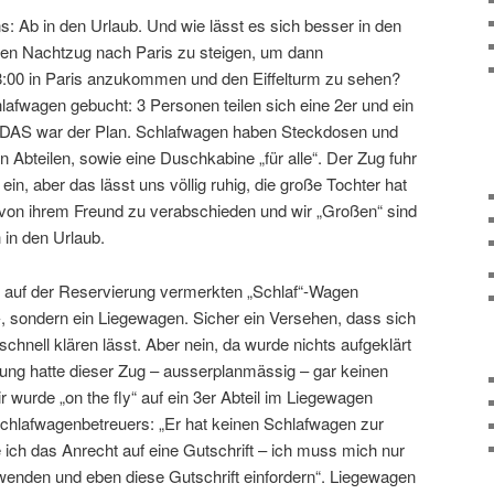
s: Ab in den Urlaub. Und wie lässt es sich besser in den
 den Nachtzug nach Paris zu steigen, um dann
00 in Paris anzukommen und den Eiffelturm zu sehen?
afwagen gebucht: 3 Personen teilen sich eine 2er und ein
 DAS war der Plan. Schlafwagen haben Steckdosen und
n Abteilen, sowie eine Duschkabine „für alle“. Der Zug fuhr
in, aber das lässt uns völlig ruhig, die große Tochter hat
 von ihrem Freund zu verabschieden und wir „Großen“ sind
 in den Urlaub.
 den auf der Reservierung vermerkten „Schlaf“-Wagen
-, sondern ein Liegewagen. Sicher ein Versehen, dass sich
hnell klären lässt. Aber nein, da wurde nichts aufgeklärt
ung hatte dieser Zug – ausserplanmässig – gar keinen
 wurde „on the fly“ auf ein 3er Abteil im Liegewagen
lafwagenbetreuers: „Er hat keinen Schlafwagen zur
ch das Anrecht auf eine Gutschrift – ich muss mich nur
 wenden und eben diese Gutschrift einfordern“. Liegewagen