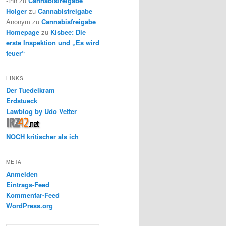
-thh
zu
Cannabisfreigabe
Holger
zu
Cannabisfreigabe
Anonym
zu
Cannabisfreigabe
Homepage
zu
Kisbee: Die
erste Inspektion und „Es wird
teuer“
LINKS
Der Tuedelkram
Erdstueck
Lawblog by Udo Vetter
NOCH kritischer als ich
META
Anmelden
Eintrags-Feed
Kommentar-Feed
WordPress.org