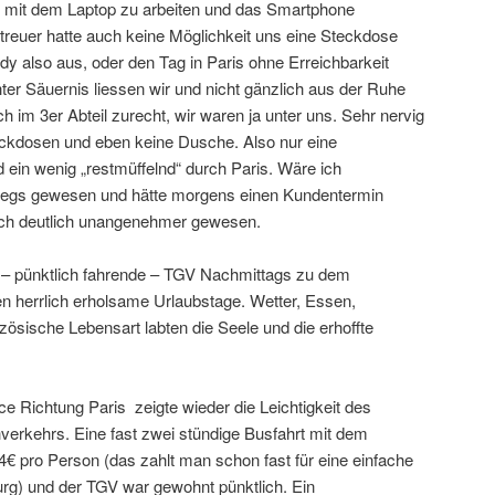
 mit dem Laptop zu arbeiten und das Smartphone
treuer hatte auch keine Möglichkeit uns eine Steckdose
dy also aus, oder den Tag in Paris ohne Erreichbarkeit
hter Säuernis liessen wir und nicht gänzlich aus der Ruhe
h im 3er Abteil zurecht, wir waren ja unter uns. Sehr nervig
teckdosen und eben keine Dusche. Also nur eine
in wenig „restmüffelnd“ durch Paris. Wäre ich
rwegs gewesen und hätte morgens einen Kundentermin
ich deutlich unangenehmer gewesen.
 – pünktlich fahrende – TGV Nachmittags zu dem
en herrlich erholsame Urlaubstage. Wetter, Essen,
zösische Lebensart labten die Seele und die erhoffte
e Richtung Paris zeigte wieder die Leichtigkeit des
verkehrs. Eine fast zwei stündige Busfahrt mit dem
4€ pro Person (das zahlt man schon fast für eine einfache
urg) und der TGV war gewohnt pünktlich. Ein