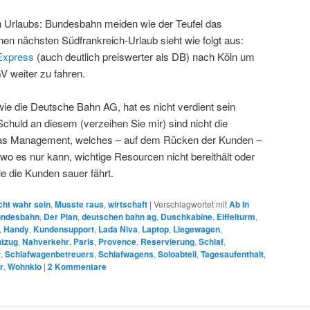
 Urlaubs: Bundesbahn meiden wie der Teufel das
en nächsten Südfrankreich-Urlaub sieht wie folgt aus:
Express
(auch deutlich preiswerter als DB) nach Köln um
V weiter zu fahren.
ie die Deutsche Bahn AG, hat es nicht verdient sein
chuld an diesem (verzeihen Sie mir) sind nicht die
t das Management, welches – auf dem Rücken der Kunden –
 wo es nur kann, wichtige Resourcen nicht bereithält oder
le die Kunden sauer fährt.
cht wahr sein
,
Musste raus
,
wirtschaft
|
Verschlagwortet mit
Ab In
ndesbahn
,
Der Plan
,
deutschen bahn ag
,
Duschkabine
,
Eiffelturm
,
,
Handy
,
Kundensupport
,
Lada Niva
,
Laptop
,
Liegewagen
,
tzug
,
Nahverkehr
,
Paris
,
Provence
,
Reservierung
,
Schlaf
,
r
,
Schlafwagenbetreuers
,
Schlafwagens
,
Soloabteil
,
Tagesaufenthalt
,
r
,
Wohnklo
|
2
Kommentare