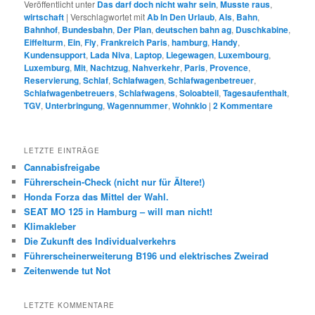
Veröffentlicht unter
Das darf doch nicht wahr sein
,
Musste raus
,
wirtschaft
|
Verschlagwortet mit
Ab In Den Urlaub
,
Als
,
Bahn
,
Bahnhof
,
Bundesbahn
,
Der Plan
,
deutschen bahn ag
,
Duschkabine
,
Eiffelturm
,
Ein
,
Fly
,
Frankreich Paris
,
hamburg
,
Handy
,
Kundensupport
,
Lada Niva
,
Laptop
,
Liegewagen
,
Luxembourg
,
Luxemburg
,
Mit
,
Nachtzug
,
Nahverkehr
,
Paris
,
Provence
,
Reservierung
,
Schlaf
,
Schlafwagen
,
Schlafwagenbetreuer
,
Schlafwagenbetreuers
,
Schlafwagens
,
Soloabteil
,
Tagesaufenthalt
,
TGV
,
Unterbringung
,
Wagennummer
,
Wohnklo
|
2
Kommentare
LETZTE EINTRÄGE
Cannabisfreigabe
Führerschein-Check (nicht nur für Ältere!)
Honda Forza das Mittel der Wahl.
SEAT MO 125 in Hamburg – will man nicht!
Klimakleber
Die Zukunft des Individualverkehrs
Führerscheinerweiterung B196 und elektrisches Zweirad
Zeitenwende tut Not
LETZTE KOMMENTARE