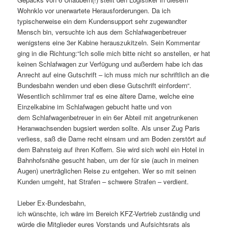
Wohnklo vor unerwartete Herausforderungen. Da ich
typischerweise ein dem Kundensupport sehr zugewandter
Mensch bin, versuchte ich aus dem Schlafwagenbetreuer
wenigstens eine 3er Kabine herauszukitzeln. Sein Kommentar
ging in die Richtung:“Ich solle mich bitte nicht so anstellen, er hat
keinen Schlafwagen zur Verfügung und außerdem habe ich das
Anrecht auf eine Gutschrift – ich muss mich nur schriftlich an die
Bundesbahn wenden und eben diese Gutschrift einfordern“.
Wesentlich schlimmer traf es eine ältere Dame, welche eine
Einzelkabine im Schlafwagen gebucht hatte und von
dem Schlafwagenbetreuer in ein 6er Abteil mit angetrunkenen
Heranwachsenden bugsiert werden sollte. Als unser Zug Paris
verliess, saß die Dame recht einsam und am Boden zerstört auf
dem Bahnsteig auf ihren Koffern. Sie wird sich wohl ein Hotel in
Bahnhofsnähe gesucht haben, um der für sie (auch in meinen
Augen) unerträglichen Reise zu entgehen. Wer so mit seinen
Kunden umgeht, hat Strafen – schwere Strafen – verdient.
Lieber Ex-Bundesbahn,
ich wünschte, ich wäre im Bereich KFZ-Vertrieb zuständig und
würde die Mitglieder eures Vorstands und Aufsichtsrats als