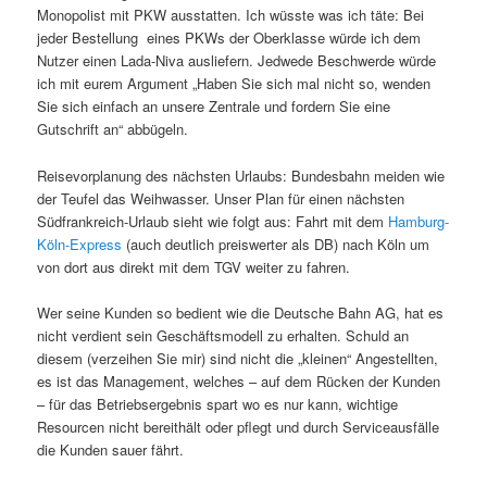
Monopolist mit PKW ausstatten. Ich wüsste was ich täte: Bei
jeder Bestellung eines PKWs der Oberklasse würde ich dem
Nutzer einen Lada-Niva ausliefern. Jedwede Beschwerde würde
ich mit eurem Argument „Haben Sie sich mal nicht so, wenden
Sie sich einfach an unsere Zentrale und fordern Sie eine
Gutschrift an“ abbügeln.
Reisevorplanung des nächsten Urlaubs: Bundesbahn meiden wie
der Teufel das Weihwasser. Unser Plan für einen nächsten
Südfrankreich-Urlaub sieht wie folgt aus: Fahrt mit dem
Hamburg-
Köln-Express
(auch deutlich preiswerter als DB) nach Köln um
von dort aus direkt mit dem TGV weiter zu fahren.
Wer seine Kunden so bedient wie die Deutsche Bahn AG, hat es
nicht verdient sein Geschäftsmodell zu erhalten. Schuld an
diesem (verzeihen Sie mir) sind nicht die „kleinen“ Angestellten,
es ist das Management, welches – auf dem Rücken der Kunden
– für das Betriebsergebnis spart wo es nur kann, wichtige
Resourcen nicht bereithält oder pflegt und durch Serviceausfälle
die Kunden sauer fährt.