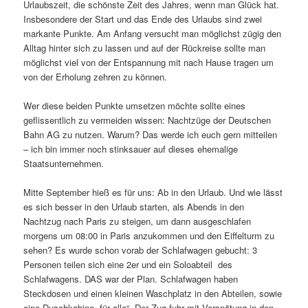
Urlaubszeit, die schönste Zeit des Jahres, wenn man Glück hat.
Insbesondere der Start und das Ende des Urlaubs sind zwei
markante Punkte. Am Anfang versucht man möglichst zügig den
Alltag hinter sich zu lassen und auf der Rückreise sollte man
möglichst viel von der Entspannung mit nach Hause tragen um
von der Erholung zehren zu können.
Wer diese beiden Punkte umsetzen möchte sollte eines
geflissentlich zu vermeiden wissen: Nachtzüge der Deutschen
Bahn AG zu nutzen. Warum? Das werde ich euch gern mitteilen
– ich bin immer noch stinksauer auf dieses ehemalige
Staatsunternehmen.
Mitte September hieß es für uns: Ab in den Urlaub. Und wie lässt
es sich besser in den Urlaub starten, als Abends in den
Nachtzug nach Paris zu steigen, um dann ausgeschlafen
morgens um 08:00 in Paris anzukommen und den Eiffelturm zu
sehen? Es wurde schon vorab der Schlafwagen gebucht: 3
Personen teilen sich eine 2er und ein Soloabteil des
Schlafwagens. DAS war der Plan. Schlafwagen haben
Steckdosen und einen kleinen Waschplatz in den Abteilen, sowie
eine Duschkabine „für alle“. Der Zug fuhr mit Verspätung in den