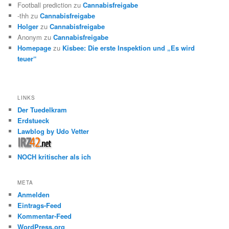
Football prediction
zu
Cannabisfreigabe
-thh
zu
Cannabisfreigabe
Holger
zu
Cannabisfreigabe
Anonym
zu
Cannabisfreigabe
Homepage
zu
Kisbee: Die erste Inspektion und „Es wird
teuer“
LINKS
Der Tuedelkram
Erdstueck
Lawblog by Udo Vetter
NOCH kritischer als ich
META
Anmelden
Eintrags-Feed
Kommentar-Feed
WordPress.org