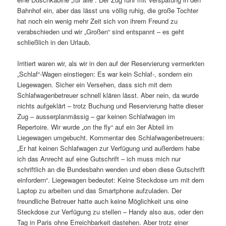
Bahnhof ein, aber das lässt uns völlig ruhig, die große Tochter
hat noch ein wenig mehr Zeit sich von ihrem Freund zu
verabschieden und wir „Großen“ sind entspannt – es geht
schließlich in den Urlaub.
Irritiert waren wir, als wir in den auf der Reservierung vermerkten
„Schlaf“-Wagen einstiegen: Es war kein Schlaf-, sondern ein
Liegewagen. Sicher ein Versehen, dass sich mit dem
Schlafwagenbetreuer schnell klären lässt. Aber nein, da wurde
nichts aufgeklärt – trotz Buchung und Reservierung hatte dieser
Zug – ausserplanmässig – gar keinen Schlafwagen im
Repertoire. Wir wurde „on the fly“ auf ein 3er Abteil im
Liegewagen umgebucht. Kommentar des Schlafwagenbetreuers:
„Er hat keinen Schlafwagen zur Verfügung und außerdem habe
ich das Anrecht auf eine Gutschrift – ich muss mich nur
schriftlich an die Bundesbahn wenden und eben diese Gutschrift
einfordern“. Liegewagen bedeutet: Keine Steckdose um mit dem
Laptop zu arbeiten und das Smartphone aufzuladen. Der
freundliche Betreuer hatte auch keine Möglichkeit uns eine
Steckdose zur Verfügung zu stellen – Handy also aus, oder den
Tag in Paris ohne Erreichbarkeit dastehen. Aber trotz einer