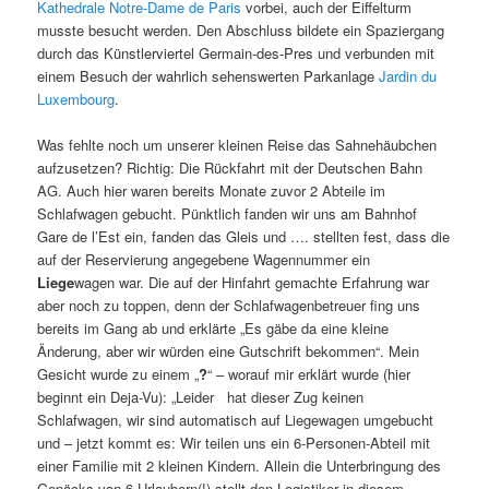
Kathedrale Notre-Dame de Paris
vorbei, auch der Eiffelturm
musste besucht werden. Den Abschluss bildete ein Spaziergang
durch das Künstlerviertel Germain-des-Pres und verbunden mit
einem Besuch der wahrlich sehenswerten Parkanlage
Jardin du
Luxembourg
.
Was fehlte noch um unserer kleinen Reise das Sahnehäubchen
aufzusetzen? Richtig: Die Rückfahrt mit der Deutschen Bahn
AG. Auch hier waren bereits Monate zuvor 2 Abteile im
Schlafwagen gebucht. Pünktlich fanden wir uns am Bahnhof
Gare de l’Est ein, fanden das Gleis und …. stellten fest, dass die
auf der Reservierung angegebene Wagennummer ein
Liege
wagen war. Die auf der Hinfahrt gemachte Erfahrung war
aber noch zu toppen, denn der Schlafwagenbetreuer fing uns
bereits im Gang ab und erklärte „Es gäbe da eine kleine
Änderung, aber wir würden eine Gutschrift bekommen“. Mein
Gesicht wurde zu einem „
?
“ – worauf mir erklärt wurde (hier
beginnt ein Deja-Vu): „Leider hat dieser Zug keinen
Schlafwagen, wir sind automatisch auf Liegewagen umgebucht
und – jetzt kommt es: Wir teilen uns ein 6-Personen-Abteil mit
einer Familie mit 2 kleinen Kindern. Allein die Unterbringung des
Gepäcks von 6 Urlaubern(!) stellt den Logistiker in diesem