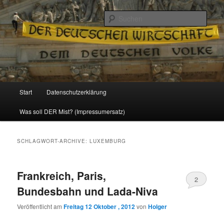
Politik, Wirtschaft, Soziales und Gesellschaft
Such
Reizzentrum
Hauptmenü
Start
Datenschutzerklärung
Zum
Zum
Was soll DER Mist? (Impressumersatz)
Inhalt
sekundären
wechseln
Inhalt
SCHLAGWORT-ARCHIVE:
LUXEMBURG
wechseln
Frankreich, Paris,
2
Bundesbahn und Lada-Niva
Veröffentlicht am
Freitag 12 Oktober , 2012
von
Holger