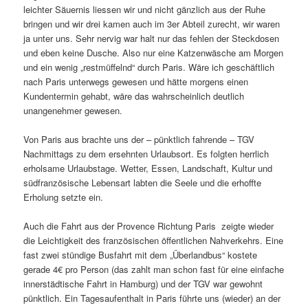
leichter Säuernis liessen wir und nicht gänzlich aus der Ruhe
bringen und wir drei kamen auch im 3er Abteil zurecht, wir waren
ja unter uns. Sehr nervig war halt nur das fehlen der Steckdosen
und eben keine Dusche. Also nur eine Katzenwäsche am Morgen
und ein wenig „restmüffelnd“ durch Paris. Wäre ich geschäftlich
nach Paris unterwegs gewesen und hätte morgens einen
Kundentermin gehabt, wäre das wahrscheinlich deutlich
unangenehmer gewesen.
Von Paris aus brachte uns der – pünktlich fahrende – TGV
Nachmittags zu dem ersehnten Urlaubsort. Es folgten herrlich
erholsame Urlaubstage. Wetter, Essen, Landschaft, Kultur und
südfranzösische Lebensart labten die Seele und die erhoffte
Erholung setzte ein.
Auch die Fahrt aus der Provence Richtung Paris zeigte wieder
die Leichtigkeit des französischen öffentlichen Nahverkehrs. Eine
fast zwei stündige Busfahrt mit dem „Überlandbus“ kostete
gerade 4€ pro Person (das zahlt man schon fast für eine einfache
innerstädtische Fahrt in Hamburg) und der TGV war gewohnt
pünktlich. Ein Tagesaufenthalt in Paris führte uns (wieder) an der