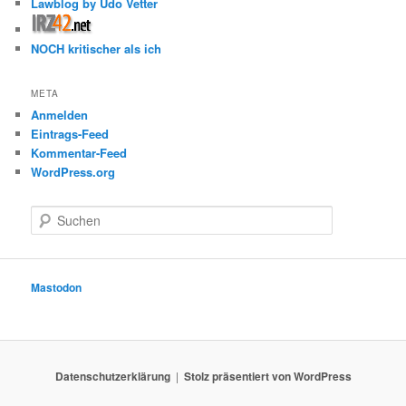
Lawblog by Udo Vetter
NOCH kritischer als ich
META
Anmelden
Eintrags-Feed
Kommentar-Feed
WordPress.org
S
u
c
h
e
Mastodon
n
Datenschutzerklärung
Stolz präsentiert von WordPress