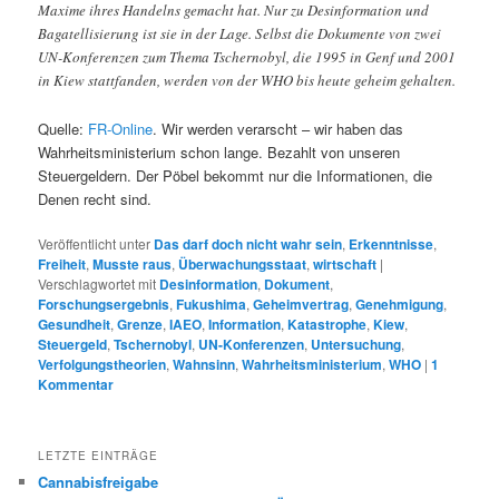
Maxime ihres Handelns gemacht hat. Nur zu Desinformation und
Bagatellisierung ist sie in der Lage. Selbst die Dokumente von zwei
UN-Konferenzen zum Thema Tschernobyl, die 1995 in Genf und 2001
in Kiew stattfanden, werden von der WHO bis heute geheim gehalten.
Quelle:
FR-Online
. Wir werden verarscht – wir haben das
Wahrheitsministerium schon lange. Bezahlt von unseren
Steuergeldern. Der Pöbel bekommt nur die Informationen, die
Denen recht sind.
Veröffentlicht unter
Das darf doch nicht wahr sein
,
Erkenntnisse
,
Freiheit
,
Musste raus
,
Überwachungsstaat
,
wirtschaft
|
Verschlagwortet mit
Desinformation
,
Dokument
,
Forschungsergebnis
,
Fukushima
,
Geheimvertrag
,
Genehmigung
,
Gesundheit
,
Grenze
,
IAEO
,
Information
,
Katastrophe
,
Kiew
,
Steuergeld
,
Tschernobyl
,
UN-Konferenzen
,
Untersuchung
,
Verfolgungstheorien
,
Wahnsinn
,
Wahrheitsministerium
,
WHO
|
1
Kommentar
LETZTE EINTRÄGE
Cannabisfreigabe