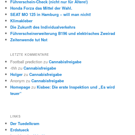
Führerschein-Check (nicht nur für Ältere!)
Honda Forza das Mittel der Wahl.
SEAT MO 125 in Hamburg – will man nicht!
Klimakleber
Die Zukunft des Individualverkehrs
Führerscheinerweiterung B196 und elektrisches Zweirad
Zeitenwende tut Not
LETZTE KOMMENTARE
Football prediction
zu
Cannabisfreigabe
-thh
zu
Cannabisfreigabe
Holger
zu
Cannabisfreigabe
Anonym
zu
Cannabisfreigabe
Homepage
zu
Kisbee: Die erste Inspektion und „Es wird
teuer“
LINKS
Der Tuedelkram
Erdstueck