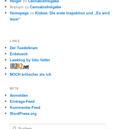
Holger
zu
Cannabisfreigabe
Anonym
zu
Cannabisfreigabe
Homepage
zu
Kisbee: Die erste Inspektion und „Es wird
teuer“
LINKS
Der Tuedelkram
Erdstueck
Lawblog by Udo Vetter
NOCH kritischer als ich
META
Anmelden
Eintrags-Feed
Kommentar-Feed
WordPress.org
S