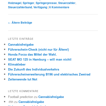
Holznagel
,
Springer
,
Springerpresse
,
Steuerzahler
,
Steuerzahlerbund
,
Verfügung
|
6
Kommentare
Beitrags-
←
Ältere Beiträge
Navigation
LETZTE EINTRÄGE
Cannabisfreigabe
Führerschein-Check (nicht nur für Ältere!)
Honda Forza das Mittel der Wahl.
SEAT MO 125 in Hamburg – will man nicht!
Klimakleber
Die Zukunft des Individualverkehrs
Führerscheinerweiterung B196 und elektrisches Zweirad
Zeitenwende tut Not
LETZTE KOMMENTARE
Football prediction
zu
Cannabisfreigabe
-thh
zu
Cannabisfreigabe