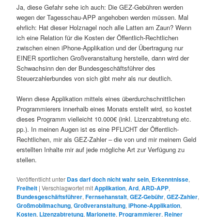
Ja, diese Gefahr sehe ich auch: Die GEZ-Gebühren werden
wegen der Tagesschau-APP angehoben werden müssen. Mal
ehrlich: Hat dieser Holznagel noch alle Latten am Zaun? Wenn
ich eine Relation für die Kosten der Öffentlich-Rechtlichen
zwischen einen iPhone-Applikation und der Übertragung nur
EINER sportlichen Großveranstaltung herstelle, dann wird der
Schwachsinn den der Bundesgeschäftsführer des
Steuerzahlerbundes von sich gibt mehr als nur deutlich.
Wenn diese Applikation mittels eines überdurchschnittlichen
Programmierers innerhalb eines Monats erstellt wird, so kostet
dieses Programm vielleicht 10.000€ (inkl. Lizenzabtretung etc.
pp.). In meinen Augen ist es eine PFLICHT der Öffentlich-
Rechtlichen, mir als GEZ-Zahler – die von und mir meinem Geld
erstellten Inhalte mir auf jede mögliche Art zur Verfügung zu
stellen.
Veröffentlicht unter
Das darf doch nicht wahr sein
,
Erkenntnisse
,
Freiheit
|
Verschlagwortet mit
Applikation
,
Ard
,
ARD-APP
,
Bundesgeschäftsführer
,
Fernsehanstalt
,
GEZ-Gebühr
,
GEZ-Zahler
,
Großmobilmachung
,
Großveranstaltung
,
iPhone-Applikation
,
Kosten
,
Lizenzabtretung
,
Marionette
,
Programmierer
,
Reiner