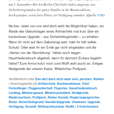
am 5. September. Der Air-Berlin-Chef habe dabei angeregt, aus
Sicherheitsgründen die ganze Familie in die Businessklasse
hochzustufen, wenn freie Plätze zur Verfügung stünden. (Quelle
NDR
)
Na klar. Jeder von uns wird doch wohl die Möglichkeit haben, am
Rande des Geburtstages eines Airlinechefs mal kurz über ein
kostenloses Upgrade – aus Sicherheitsgründen – zu erhalten.
Wenn ihr nicht auf dem Geburtstag wart, habt ihr halt selber
Schuld. Oder wart ihr am Ende gar nicht eingeladen und die
„Herren von der Rennleitung“ hätten euch wegen
Hausfriedensbruch abgeholt, wenn ihr dennoch Einlass begehrt
hättet? Eure Armut kotzt mich (und Wulff wohl auch) an. Ewiges
Neidgerede der unteren Kaste. Widerliches Prollpack.
Veröffentlicht unter
Das darf doch nicht wahr sein
,
parteien
,
Wahlen
|
Verschlagwortet mit
Airlinechefs
,
Businessklasse
,
Chef
,
Ferienflieger
,
Fluggesellschaft
,
Flugreise
,
Hausfriedensbruch
,
Landtag
,
Ministergesetz
,
Ministerpräsident
,
Neidgerede
,
Niedersachsen
,
Prollpack
,
Rainer Hunold
,
Regierungssprecher
,
Reise
,
Sicherheitsgrund
,
Standardupgrade
,
Unwissen
,
Upgrade
,
Verfügung
,
Verstoß
,
Weihnachtsurlaub
,
Wulffs
|
3
Kommentare