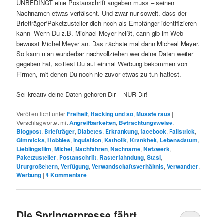
UNBEDINGT eine Postanschrift angeben muss – seinen
Nachnamen etwas verfälscht. Und zwar nur soweit, dass der
Briefträger/Paketzusteller dich noch als Empfänger identifizieren
kann. Wenn Du z.B. Michael Meyer heißt, dann gib im Web
bewusst Michel Meyer an. Das nächste mal dann Micheal Meyer.
So kann man wunderbar nachvollziehen wer deine Daten weiter
gegeben hat, solltest Du auf einmal Werbung bekommen von
Firmen, mit denen Du noch nie zuvor etwas zu tun hattest.
Sei kreativ deine Daten gehören Dir – NUR Dir!
Veröffentlicht unter
Freiheit
,
Hacking und so
,
Musste raus
|
Verschlagwortet mit
Angreifbarkeiten
,
Betrachtungsweise
,
Blogpost
,
Briefträger
,
Diabetes
,
Erkrankung
,
facebook
,
Fallstrick
,
Gimmicks
,
Hobbies
,
Inquisition
,
Katholik
,
Krankheit
,
Lebensdatum
,
Lieblingsfilm
,
Michel
,
Nachfahren
,
Nachname
,
Netzwerk
,
Paketzusteller
,
Postanschrift
,
Rasterfahndung
,
Stasi
,
Ururgroßeltern
,
Verfügung
,
Verwandschaftsverhältnis
,
Verwandter
,
Werbung
|
4
Kommentare
Die Springerpresse fährt