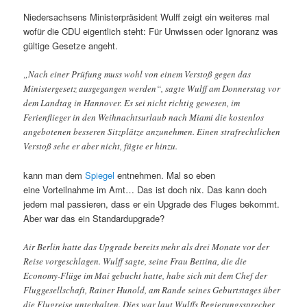
Niedersachsens Ministerpräsident Wulff zeigt ein weiteres mal
wofür die CDU eigentlich steht: Für Unwissen oder Ignoranz was
gültige Gesetze angeht.
„Nach einer Prüfung muss wohl von einem Verstoß gegen das
Ministergesetz ausgegangen werden“, sagte Wulff am Donnerstag vor
dem Landtag in Hannover. Es sei nicht richtig gewesen, im
Ferienflieger in den Weihnachtsurlaub nach Miami die kostenlos
angebotenen besseren Sitzplätze anzunehmen. Einen strafrechtlichen
Verstoß sehe er aber nicht, fügte er hinzu.
kann man dem
Spiegel
entnehmen. Mal so eben
eine Vorteilnahme im Amt… Das ist doch nix. Das kann doch
jedem mal passieren, dass er ein Upgrade des Fluges bekommt.
Aber war das ein Standardupgrade?
Air Berlin hatte das Upgrade bereits mehr als drei Monate vor der
Reise vorgeschlagen. Wulff sagte, seine Frau Bettina, die die
Economy-Flüge im Mai gebucht hatte, habe sich mit dem Chef der
Fluggesellschaft, Rainer Hunold, am Rande seines Geburtstages über
die Flugreise unterhalten. Dies war laut Wulffs Regierungssprecher