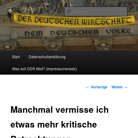
Politik, Wirtschaft, Soziales und Gesellschaft
Such
Reizzentrum
Hauptmenü
Start
Datenschutzerklärung
Zum
Was soll DER Mist? (Impressumersatz)
Inhalt
wechseln
Beitrags-
←
Vorherige
Weiter
→
Navigation
Manchmal vermisse ich
etwas mehr kritische