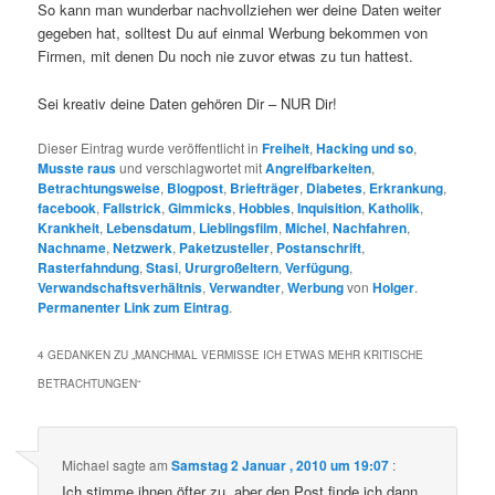
So kann man wunderbar nachvollziehen wer deine Daten weiter
gegeben hat, solltest Du auf einmal Werbung bekommen von
Firmen, mit denen Du noch nie zuvor etwas zu tun hattest.
Sei kreativ deine Daten gehören Dir – NUR Dir!
Dieser Eintrag wurde veröffentlicht in
Freiheit
,
Hacking und so
,
Musste raus
und verschlagwortet mit
Angreifbarkeiten
,
Betrachtungsweise
,
Blogpost
,
Briefträger
,
Diabetes
,
Erkrankung
,
facebook
,
Fallstrick
,
Gimmicks
,
Hobbies
,
Inquisition
,
Katholik
,
Krankheit
,
Lebensdatum
,
Lieblingsfilm
,
Michel
,
Nachfahren
,
Nachname
,
Netzwerk
,
Paketzusteller
,
Postanschrift
,
Rasterfahndung
,
Stasi
,
Ururgroßeltern
,
Verfügung
,
Verwandschaftsverhältnis
,
Verwandter
,
Werbung
von
Holger
.
Permanenter Link zum Eintrag
.
4 GEDANKEN ZU „
MANCHMAL VERMISSE ICH ETWAS MEHR KRITISCHE
BETRACHTUNGEN
“
Michael
sagte am
Samstag 2 Januar , 2010 um 19:07
:
Ich stimme ihnen öfter zu, aber den Post finde ich dann