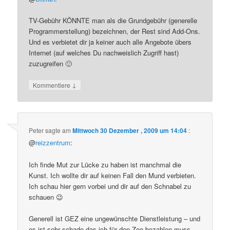
TV-Gebühr KÖNNTE man als die Grundgebühr (generelle
Programmerstellung) bezeichnen, der Rest sind Add-Ons.
Und es verbietet dir ja keiner auch alle Angebote übers
Internet (auf welches Du nachweislich Zugriff hast)
zuzugreifen 🙂
↓
Kommentiere
Peter
sagte am
Mittwoch 30 Dezember , 2009 um 14:04
:
@
reizzentrum
:
Ich finde Mut zur Lücke zu haben ist manchmal die
Kunst. Ich wollte dir auf keinen Fall den Mund verbieten.
Ich schau hier gern vorbei und dir auf den Schnabel zu
schauen 😉
Generell ist GEZ eine ungewünschte Dienstleistung – und
es ist sehr schade das ich für den Zoo bezahlen muss,