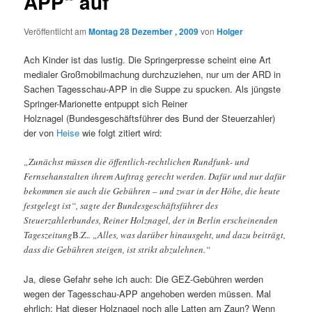
APP“ auf
Veröffentlicht am
Montag 28 Dezember , 2009
von
Holger
Ach Kinder ist das lustig. Die Springerpresse scheint eine Art
medialer Großmobilmachung durchzuziehen, nur um der ARD in
Sachen Tagesschau-APP in die Suppe zu spucken. Als jüngste
Springer-Marionette entpuppt sich Reiner
Holznagel (Bundesgeschäftsführer des Bund der Steuerzahler)
der von
Heise
wie folgt zitiert wird:
„Zunächst müssen die öffentlich-rechtlichen Rundfunk- und
Fernsehanstalten ihrem Auftrag gerecht werden. Dafür und nur dafür
bekommen sie auch die Gebühren – und zwar in der Höhe, die heute
festgelegt ist“, sagte der Bundesgeschäftsführer des
Steuerzahlerbundes, Reiner Holznagel, der in Berlin erscheinenden
Tageszeitung
B.Z.
. „Alles, was darüber hinausgeht, und dazu beiträgt,
dass die Gebühren steigen, ist strikt abzulehnen.“
Ja, diese Gefahr sehe ich auch: Die GEZ-Gebühren werden
wegen der Tagesschau-APP angehoben werden müssen. Mal
ehrlich: Hat dieser Holznagel noch alle Latten am Zaun? Wenn