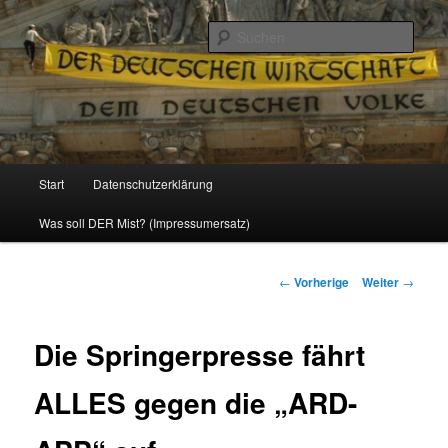
Politik, Wirtschaft, Soziales und Gesellschaft
Such
Reizzentrum
Hauptmenü
Start
Datenschutzerklärung
Zum
Was soll DER Mist? (Impressumersatz)
Inhalt
wechseln
Beitrags-
←
Vorherige
Weiter
→
Navigation
Die Springerpresse fährt
ALLES gegen die „ARD-