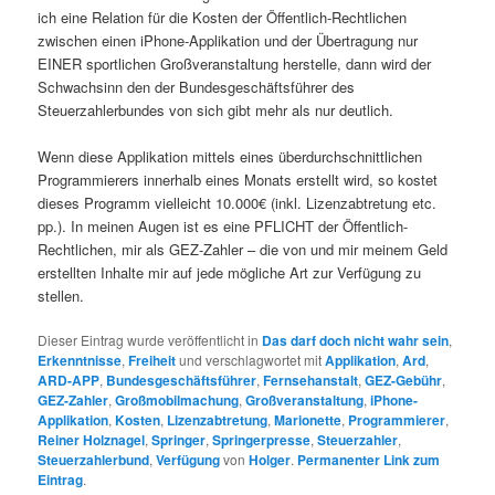
ich eine Relation für die Kosten der Öffentlich-Rechtlichen
zwischen einen iPhone-Applikation und der Übertragung nur
EINER sportlichen Großveranstaltung herstelle, dann wird der
Schwachsinn den der Bundesgeschäftsführer des
Steuerzahlerbundes von sich gibt mehr als nur deutlich.
Wenn diese Applikation mittels eines überdurchschnittlichen
Programmierers innerhalb eines Monats erstellt wird, so kostet
dieses Programm vielleicht 10.000€ (inkl. Lizenzabtretung etc.
pp.). In meinen Augen ist es eine PFLICHT der Öffentlich-
Rechtlichen, mir als GEZ-Zahler – die von und mir meinem Geld
erstellten Inhalte mir auf jede mögliche Art zur Verfügung zu
stellen.
Dieser Eintrag wurde veröffentlicht in
Das darf doch nicht wahr sein
,
Erkenntnisse
,
Freiheit
und verschlagwortet mit
Applikation
,
Ard
,
ARD-APP
,
Bundesgeschäftsführer
,
Fernsehanstalt
,
GEZ-Gebühr
,
GEZ-Zahler
,
Großmobilmachung
,
Großveranstaltung
,
iPhone-
Applikation
,
Kosten
,
Lizenzabtretung
,
Marionette
,
Programmierer
,
Reiner Holznagel
,
Springer
,
Springerpresse
,
Steuerzahler
,
Steuerzahlerbund
,
Verfügung
von
Holger
.
Permanenter Link zum
Eintrag
.