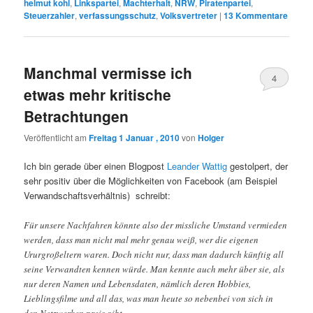
helmut kohl
,
Linkspartei
,
Machterhalt
,
NRW
,
Piratenpartei
,
Steuerzahler
,
verfassungsschutz
,
Volksvertreter
|
13
Kommentare
Manchmal vermisse ich
4
etwas mehr kritische
Betrachtungen
Veröffentlicht am
Freitag 1 Januar , 2010
von
Holger
Ich bin gerade über einen Blogpost
Leander Wattig
gestolpert, der
sehr positiv über die Möglichkeiten von Facebook (am Beispiel
Verwandschaftsverhältnis) schreibt:
Für unsere Nachfahren könnte also der missliche Umstand vermieden
werden, dass man nicht mal mehr genau weiß, wer die eigenen
Ururgroßeltern waren. Doch nicht nur, dass man dadurch künftig all
seine Verwandten kennen würde. Man kennte auch mehr über sie, als
nur deren Namen und Lebensdaten, nämlich deren Hobbies,
Lieblingsfilme und all das, was man heute so nebenbei von sich in
den Netzwerken preis gibt.