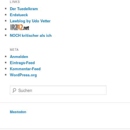
LINKS
Der Tuedelkram
Erdstueck
Lawblog by Udo Vetter
NOCH kritischer als ich
META
Anmelden
Eintrags-Feed
Kommentar-Feed
WordPress.org
S
u
c
h
e
Mastodon
n