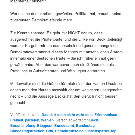
Machterhalt sichert?
Wer solche demokratisch gewählten Politiker hat, braucht keine
zugereisten Demokratiefeinde mehr.
Zur Kenntnisnahme: Es geht mir NICHT darum, dass
ausgerechnet die Piratenpartei und die Linke von Beck „beleidigt
wurden. Es geht mir um das anscheinend generell mangelnde
Demokratieverständnis dieses Mannes mit ansehnlichen Ämtern
innerhalb einer deutschen Partei – die ich früher einmal
gern
gewählt habe. Aber das war bevor auch die Grünen sich als
Profitlinge in Aufsichtsräten und Wahllügner enttarnten.
Mittlerweiler sind die Grünen für mich einer der Haufen Dreck bei
denen man den Haufen auswählt der am wenigsten unangenehm
riecht – und die Aussage Becks hat den Geruch nicht besser
gemacht.
Veröffentlicht unter
Das darf doch nicht wahr sein
,
Erkenntnisse
,
Freiheit
,
parteien
,
Wahlen
|
Verschlagwortet mit
Beck
,
Beschimpfung
,
Blogpost
,
Bundesamt
,
Bundestag
,
Bundestagsfraktion
,
Cdu
,
Demokratiefeind
,
Einheitspartei
,
fdp
,