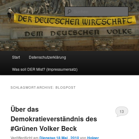
Politik, Wirtschaft, Soziales und Gesellschaft
Such
Reizzentrum
Hauptmenü
Start
Datenschutzerklärung
Zum
Zum
Was soll DER Mist? (Impressumersatz)
Inhalt
sekundären
wechseln
Inhalt
SCHLAGWORT-ARCHIVE:
BLOGPOST
wechseln
Über das
13
Demokratieverständnis des
#Grünen Volker Beck
Veröffentlicht am
Dienstag 18 Mai , 2010
von
Holger