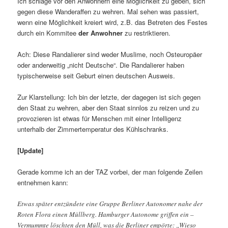
Ich schlage vor den Anwohnern eine Möglichkeit zu geben, sich
gegen diese Wanderaffen zu wehren. Mal sehen was passiert,
wenn eine Möglichkeit kreiert wird, z.B. das Betreten des Festes
durch ein Kommitee
der Anwohner
zu restriktieren.
Ach: Diese Randalierer sind weder Muslime, noch Osteuropäer
oder anderweitig „nicht Deutsche“. Die Randalierer haben
typischerweise seit Geburt einen deutschen Ausweis.
Zur Klarstellung: Ich bin der letzte, der dagegen ist sich gegen
den Staat zu wehren, aber den Staat sinnlos zu reizen und zu
provozieren ist etwas für Menschen mit einer Intelligenz
unterhalb der Zimmertemperatur des Kühlschranks.
[Update]
Gerade komme ich an der TAZ vorbei, der man folgende Zeilen
entnehmen kann:
Etwas später entzündete eine Gruppe Berliner Autonomer nahe der
Roten Flora einen Müllberg. Hamburger Autonome griffen ein –
Vermummte löschten den Müll, was die Berliner empörte: „Wieso