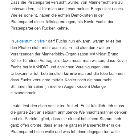
Dass die Piratenpartei versucht wurde, von Männerrechtlern zu
unterwandern, ist für mich und Leser meines Blogs nicht neues.
Wie es scheint, haben die echten Demokraten in der
Piratenpartei einen Teilsieg errungen, als Kevin Fuchs der
Piratenpartei den Rücken kehrte.
In „
eigentümlich frei
“ darf Fuchs nun erklären, warum er es bei
den Piraten nicht mehr aushielt. Er lud also den zweiten
Vorsitzenden der Männerlobby-Organisation MANNdat Bruno
Köhler für einen Vortrag ein. Dazu muss man wissen, dass Kevin
Fuchs bei MANNDAT und ähnlichen Vereinigungen kein
Unbekannter ist. Letztendlich
könnte
man auf die Idee kommen,
dass Fuchs versuchte mittels Köhler noch ein paar mehr
Stimmen für seine (in meinen Augen kruden) Belange
einzusammeln.
Leute, lest den oben verlinkten Artikel. Er ist köstlich. Ich muss
die ganze Zeit an seltsam anmutende Weihnachtsmänner denken
und ein Parteimitglied, dass mir einmal bei einem Stammtisch
ganz offen drohte, dass er seine ganzen Männerrechtler in die
Piratenpartei holen wolle und was ich denn dagegen tun wolle.