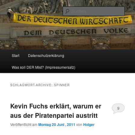
Politik, Wirtschaft, Soziales und Gesellschaft
Such
Reizzentrum
Hauptmenü
Start
Datenschutzerklärung
Zum
Zum
Was soll DER Mist? (Impressumersatz)
Inhalt
sekundären
wechseln
Inhalt
SCHLAGWORT-ARCHIVE:
SPINNER
wechseln
Kevin Fuchs erklärt, warum er
9
aus der Piratenpartei austritt
Veröffentlicht am
Montag 20 Juni , 2011
von
Holger