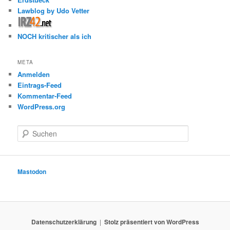
Lawblog by Udo Vetter
NOCH kritischer als ich
META
Anmelden
Eintrags-Feed
Kommentar-Feed
WordPress.org
S
u
c
h
e
Mastodon
n
Datenschutzerklärung
Stolz präsentiert von WordPress