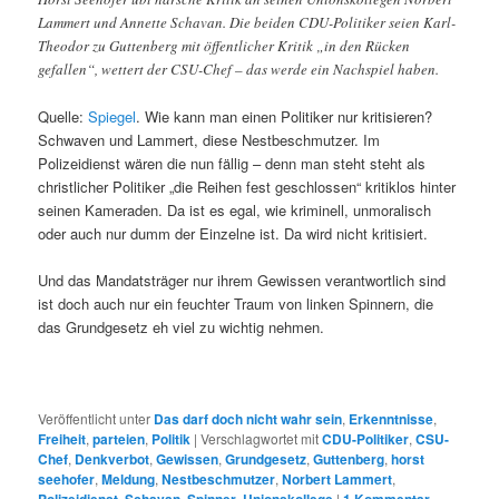
Lammert und Annette Schavan. Die beiden CDU-Politiker seien Karl-
Theodor zu Guttenberg mit öffentlicher Kritik „in den Rücken
gefallen“, wettert der CSU-Chef – das werde ein Nachspiel haben.
Quelle:
Spiegel
. Wie kann man einen Politiker nur kritisieren?
Schwaven und Lammert, diese Nestbeschmutzer. Im
Polizeidienst wären die nun fällig – denn man steht steht als
christlicher Politiker „die Reihen fest geschlossen“ kritiklos hinter
seinen Kameraden. Da ist es egal, wie kriminell, unmoralisch
oder auch nur dumm der Einzelne ist. Da wird nicht kritisiert.
Und das Mandatsträger nur ihrem Gewissen verantwortlich sind
ist doch auch nur ein feuchter Traum von linken Spinnern, die
das Grundgesetz eh viel zu wichtig nehmen.
Veröffentlicht unter
Das darf doch nicht wahr sein
,
Erkenntnisse
,
Freiheit
,
parteien
,
Politik
|
Verschlagwortet mit
CDU-Politiker
,
CSU-
Chef
,
Denkverbot
,
Gewissen
,
Grundgesetz
,
Guttenberg
,
horst
seehofer
,
Meldung
,
Nestbeschmutzer
,
Norbert Lammert
,
,
,
,
|