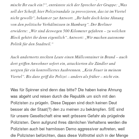
mischt Ihr euch ein?“, entrüstete sich der Sprecher der Gruppe: „Was
soll der Scheiß, hier Polizeirandale zu provozieren, das ist im Viertel
nicht gewollt“, bekam er zur Antwort. „Ihr habt doch keine Ahnung
von den politische Verhältnissen in Hamburg“. Der Berliner
erwiderte: „Wir sind deswegen 500 Kilometer gefahren – zu welchen
Block gehört ihr denn eigentlich“. Antwort: „Wir machen autonome
Politik für den Stadtteil.“
Auch andernorts steckten Leute einen Müllcontainer in Brand – auch
dort griffen Anwohner sofort ein, attackierten die Zündler und
sorgten für ein kontrolliertes Ausbrennen. „Kein Feuer in meinem
Viertel“. Bis dato griff die Polizei – anders als früher – nicht ein.
Was für Spinner sind denn das bitte? Die haben keine Ahnung
was abgeht und reisen durch die Republik um sich mit den
Polizisten zu prügeln. Diese Deppen sind doch keinen Deut
besser als der Staat(?) den zu meinen zu bekämpfen. SIE sind
für unsere Gesellschaft eine weit grössere Gefahr als prügelnde
Polizisten. Denn aufgrund ihres dämlichen Verhaltens werden die
Polizisten auch bei harmlosen Demo aggressiver auftreten, weil
die Polizisten befürchten, dass diese Volltrottel sich in der Menge