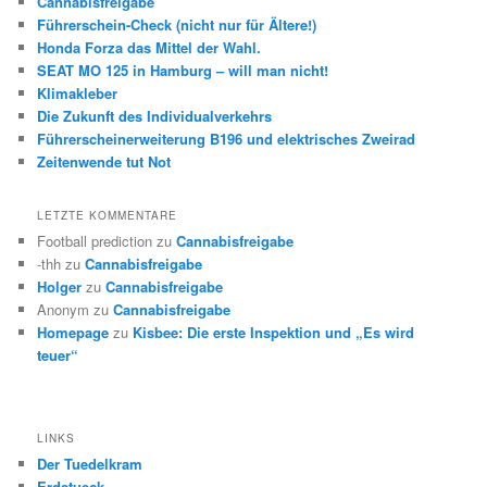
Cannabisfreigabe
Führerschein-Check (nicht nur für Ältere!)
Honda Forza das Mittel der Wahl.
SEAT MO 125 in Hamburg – will man nicht!
Klimakleber
Die Zukunft des Individualverkehrs
Führerscheinerweiterung B196 und elektrisches Zweirad
Zeitenwende tut Not
LETZTE KOMMENTARE
Football prediction
zu
Cannabisfreigabe
-thh
zu
Cannabisfreigabe
Holger
zu
Cannabisfreigabe
Anonym
zu
Cannabisfreigabe
Homepage
zu
Kisbee: Die erste Inspektion und „Es wird
teuer“
LINKS
Der Tuedelkram
Erdstueck