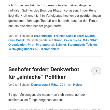
Ich für meinen Teil bin froh, wenn die – in meinen Augen –
radikalen Spinner das Boot der Piraten verlassen. In der Ruhe
liegt die Kraft und nicht in Verfolgungstheorien der gestrig hängen
gebliebenen. Ich sage Tschüß und bin froh, dass es den Piraten
nun ein bisschen besser gegen dürfte.
Veröffentlicht unter
Erkenntnisse
,
Freiheit
,
Gesellschaft
,
Musste
raus
,
Politik
|
Verschlagwortet mit
Bruno
,
Kevin Fuchs
,
MANNDAT
,
Organisation
,
Pirat
,
Piratenpartei
,
Spinner
,
Stammtisch
,
Teilsieg
,
Verfolgungstheorien
|
9
Kommentare
Seehofer fordert Denkverbot
1
für „einfache“ Politiker
Veröffentlicht am
Donnerstag 3 März , 2011
von
Holger
Es gibt Meldungen, die muss man sich einmal auf der
intellektuellen Zunge zergehen lassen:
Horst Seehofer übt harsche Kritik an seinen Unionskollegen Norbert