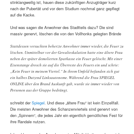
stinklangweilig ist, hauen diese zukünftigen Anzugträger kurz
nach der Pubertät und vor dem Studium nochmal ganz gepflegt
auf die Kacke.
Und was sagen die Anwohner des Stadtteils dazu? Die sind
massiv genervt, löschen die von den Vollhonks gelegten Brände
Stattdessen versuchten beherzte Anwohner immer wieder, die Feuer zu
löschen. Unmittelbar vor der Gewalteskalation hatte eine ältere Frau
neben der später demolierten Sparkasse ein Feuer gelöscht. Mit einer
Eisenstange drosch sie auf die Überreste des Feuers ein und schrie:
„Kein Feuer in meinem Viertel.“ In ihrem Umfeld befanden sich gut
ein halbes Dutzend Linksautonome. Während die Frau SPIEGEL
ONLINE über den Brand Auskunft gab, wurde sie immer wieder von
Personen aus der Gruppe bedrängt.
schreibt der
Spiegel
. Und diese „ältere Frau“ ist kein Einzellfall.
Die meisten Anwohner des Schanzenviertels sind genervt von
den „Spinnern“, die jedes Jahr ein eigentlich gemütliches Fest für
ihre Randale nutzen.