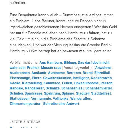
aufhalten.
Eine Demokratie kann viel ab – Dummheit ist allerdings immer
ein Problem. Liebe Berliner, könnt ihr eure Deppen nicht in
irgendwelchen geschlossenen Heimen einsperren? Wer das Geld
hat nur für Randale mal eben nach Hamburg zu fahren, hat zu
viel Geld um sich in die Probleme des Stadtteils Schanze
einzudenken. Und wer der Meinung ist das die Strecke Berlin-
Hamburg 500Km beträgt hat eh bewiesen wie intelligent er ist.
Veröffentlicht unter
Aus Hamburg
,
Bildung
,
Das darf doch nicht
wahr sein
,
Freiheit
,
Musste raus
|
Verschlagwortet mit
Anwohner
,
Ausbrennen
,
Auskunft
,
Autonome
,
Betreten
,
Brand
,
Einzellfall
,
Eisenstange
,
Eltern
,
Gewalteskalation
,
intelligenz
,
Kackbratzen
,
Kacke
,
Klarstellung
,
Kommitee
,
Leben
,
Linksautonome
,
Person
,
Randale
,
Randalierer
,
Schanze
,
Schanzenfest
,
Schanzenviertel
,
Schulen
,
Sparkasse
,
Spektrum
,
Spinner
,
Stadtteil
,
Stadtteilfest
,
Stattdessen
,
Vermummte
,
Vollhonks
,
Wanderaffen
,
Zimmertemperatur
|
Schreibe eine Antwort
LETZTE EINTRÄGE