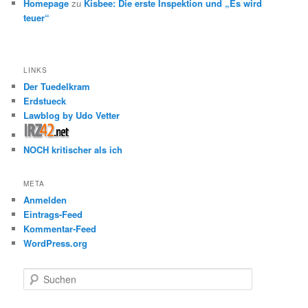
Homepage
zu
Kisbee: Die erste Inspektion und „Es wird
teuer“
LINKS
Der Tuedelkram
Erdstueck
Lawblog by Udo Vetter
NOCH kritischer als ich
META
Anmelden
Eintrags-Feed
Kommentar-Feed
WordPress.org
S
u
c