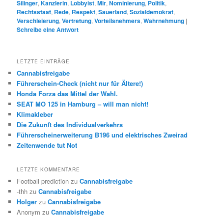
Silinger
,
Kanzlerin
,
Lobbyist
,
Mir
,
Nominierung
,
Politik
,
Rechtsstaat
,
Rede
,
Respekt
,
Sauerland
,
Sozialdemokrat
,
Verschleierung
,
Vertretung
,
Vorteilsnehmers
,
Wahrnehmung
|
Schreibe eine Antwort
LETZTE EINTRÄGE
Cannabisfreigabe
Führerschein-Check (nicht nur für Ältere!)
Honda Forza das Mittel der Wahl.
SEAT MO 125 in Hamburg – will man nicht!
Klimakleber
Die Zukunft des Individualverkehrs
Führerscheinerweiterung B196 und elektrisches Zweirad
Zeitenwende tut Not
LETZTE KOMMENTARE
Football prediction
zu
Cannabisfreigabe
-thh
zu
Cannabisfreigabe
Holger
zu
Cannabisfreigabe
Anonym
zu
Cannabisfreigabe