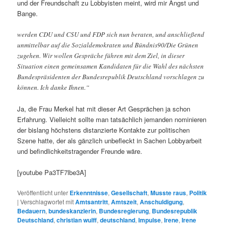
und der Freundschaft zu Lobbyisten meint, wird mir Angst und
Bange.
werden CDU und CSU und FDP sich nun beraten, und anschließend
unmittelbar auf die Sozialdemokraten und Bündnis90/Die Grünen
zugehen. Wir wollen Gespräche führen mit dem Ziel, in dieser
Situation einen gemeinsamen Kandidaten für die Wahl des nächsten
Bundespräsidenten der Bundesrepublik Deutschland vorschlagen zu
können. Ich danke Ihnen.“
Ja, die Frau Merkel hat mit dieser Art Gesprächen ja schon
Erfahrung. Vielleicht sollte man tatsächlich jemanden nominieren
der bislang höchstens distanzierte Kontakte zur politischen
Szene hatte, der als gänzlich unbefleckt in Sachen Lobbyarbeit
und befindlichkeitstragender Freunde wäre.
[youtube Pa3TF7lbe3A]
Veröffentlicht unter
Erkenntnisse
,
Gesellschaft
,
Musste raus
,
Politik
|
Verschlagwortet mit
Amtsantritt
,
Amtszeit
,
Anschuldigung
,
Bedauern
,
bundeskanzlerin
,
Bundesregierung
,
Bundesrepublik
Deutschland
,
christian wulff
,
deutschland
,
Impulse
,
Irene
,
Irene