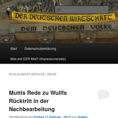
Politik, Wirtschaft, Soziales und Gesellschaft
Such
Reizzentrum
Hauptmenü
Start
Datenschutzerklärung
Zum
Zum
Was soll DER Mist? (Impressumersatz)
Inhalt
sekundären
wechseln
Inhalt
SCHLAGWORT-ARCHIVE:
IRENE
wechseln
Muttis Rede zu Wullfs
Rücktritt in der
Nachbearbeitung
Veröffentlicht am
Freitag 17 Februar , 2012
von
Holger