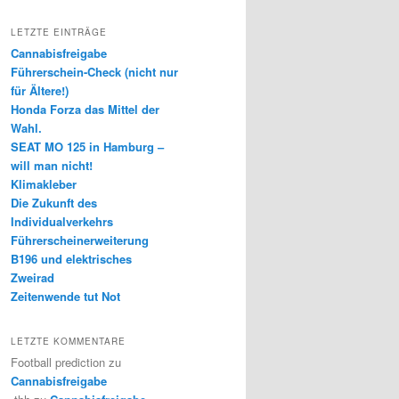
LETZTE EINTRÄGE
Cannabisfreigabe
Führerschein-Check (nicht nur
für Ältere!)
Honda Forza das Mittel der
Wahl.
SEAT MO 125 in Hamburg –
will man nicht!
Klimakleber
Die Zukunft des
Individualverkehrs
Führerscheinerweiterung
B196 und elektrisches
Zweirad
Zeitenwende tut Not
LETZTE KOMMENTARE
Football prediction
zu
Cannabisfreigabe