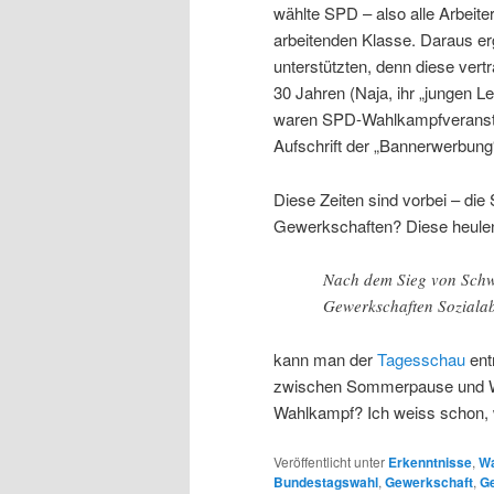
wählte SPD – also alle Arbeite
arbeitenden Klasse. Daraus er
unterstützten, denn diese vertr
30 Jahren (Naja, ihr „jungen 
waren SPD-Wahlkampfveranst
Aufschrift der „Bannerwerbung
Diese Zeiten sind vorbei – die 
Gewerkschaften? Diese heulen
Nach dem Sieg von Schw
Gewerkschaften Soziala
kann man der
Tagesschau
ent
zwischen Sommerpause und Wi
Wahlkampf? Ich weiss schon, 
Veröffentlicht unter
Erkenntnisse
,
Wa
Bundestagswahl
,
Gewerkschaft
,
G