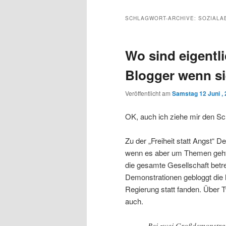
Inhalt
sekundären
SCHLAGWORT-ARCHIVE:
SOZIALA
wechseln
Inhalt
Wo sind eigentl
wechseln
Blogger wenn s
Veröffentlicht am
Samstag 12 Juni ,
OK, auch ich ziehe mir den S
Zu der „Freiheit statt Angst“ 
wenn es aber um Themen geht, 
die gesamte Gesellschaft betre
Demonstrationen gebloggt die h
Regierung statt fanden. Über 
auch.
Bei zwei Großdemonstrat