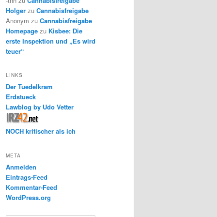
-thh
zu
Cannabisfreigabe
Holger
zu
Cannabisfreigabe
Anonym
zu
Cannabisfreigabe
Homepage
zu
Kisbee: Die
erste Inspektion und „Es wird
teuer“
LINKS
Der Tuedelkram
Erdstueck
Lawblog by Udo Vetter
NOCH kritischer als ich
META
Anmelden
Eintrags-Feed
Kommentar-Feed
WordPress.org