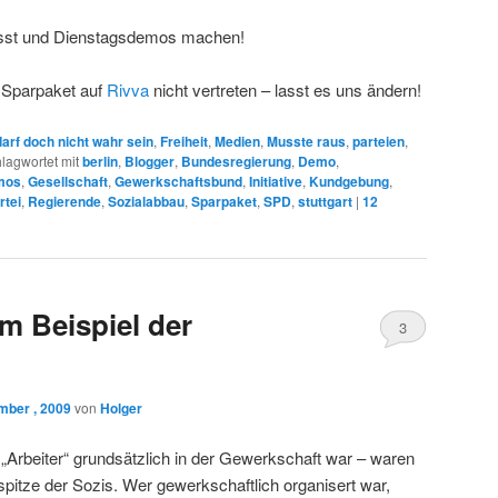
asst und Dienstagsdemos machen!
 Sparpaket auf
Rivva
nicht vertreten – lasst es uns ändern!
arf doch nicht wahr sein
,
Freiheit
,
Medien
,
Musste raus
,
parteien
,
lagwortet mit
berlin
,
Blogger
,
Bundesregierung
,
Demo
,
mos
,
Gesellschaft
,
Gewerkschaftsbund
,
Initiative
,
Kundgebung
,
rtei
,
Regierende
,
Sozialabbau
,
Sparpaket
,
SPD
,
stuttgart
|
12
 Beispiel der
3
mber , 2009
von
Holger
r „Arbeiter“ grundsätzlich in der Gewerkschaft war – waren
pitze der Sozis. Wer gewerkschaftlich organisert war,