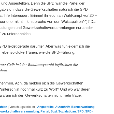
r und Angestellten. Denn die SPD war die Partei der
gab sich, dass die Gewerkschaften natürlich die SPD
at ihre Interessen. Erinnert ihr euch an Wahlkampf vor 20 –
Leser eher nicht – ich spreche von den Weisspelzen^^)? Da
altungen und Gewerkschaftsversammlungen nur an der
“ zu unterscheiden.
SPD leidet gerade darunter. Aber was tun eigentlich die
 ebenso dicke Tränen, wie die SPD-Führung:
arz-Gelb bei der Bundestagswahl befürchten die
bbau.
nehmen. Ach, da melden sich die Gewerkschaften
nterschlaf nochmal kurz zu Wort? Und wo war deren
warum ich den Gewerkschaften nicht mehr traue.
hlen
|
Verschlagwortet mit
Angestellte
,
Aufschrift
,
Bannerwerbung
,
ewerkschaftsversammlung
,
Partei
,
Sozi
,
Sozialabbau
,
SPD
,
SPD-