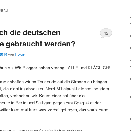
BBAU
ich die deutschen
12
ie gebraucht werden?
 2010
von
Holger
chuh an: Wir Blogger haben versagt: ALLE und KLÄGLICH!
Demo schaffen wir es Tausende auf die Strasse zu bringen –
die nicht im absoluten Nerd-Mittelpunkt stehen, sondern
ffen, verkacken wir. Kaum einer hat über die
eute in Berlin und Stuttgart gegen das Sparpaket der
Twitter kam mal kurz was vorbei geflogen, das war’s dann
ionen in Stuttgart und Berlin haben mehrere