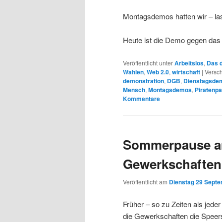
Montagsdemos hatten wir – l
Heute ist die Demo gegen das
Veröffentlicht unter
Arbeitslos
,
Das d
Wahlen
,
Web 2.0
,
wirtschaft
|
Versch
demonstration
,
DGB
,
Dienstagsde
Mensch
,
Montagsdemos
,
Piratenpa
Kommentare
Sommerpause am
Gewerkschaften
Veröffentlicht am
Dienstag 29 Septe
Früher – so zu Zeiten als jede
die Gewerkschaften die Speers