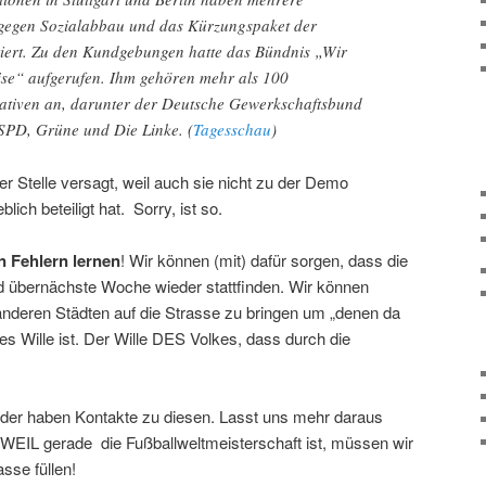
egen Sozialabbau und das Kürzungspaket der
iert. Zu den Kundgebungen hatte das Bündnis „Wir
rise“ aufgerufen. Ihm gehören mehr als 100
iativen an, darunter der Deutsche Gewerkschaftsbund
SPD, Grüne und Die Linke. (
Tagesschau
)
er Stelle versagt, weil auch sie nicht zu der Demo
ich beteiligt hat. Sorry, ist so.
 Fehlern lernen
! Wir können (mit) dafür sorgen, dass die
d übernächste Woche wieder stattfinden. Wir können
anderen Städten auf die Strasse zu bringen um „denen da
s Wille ist. Der Wille DES Volkes, dass durch die
 oder haben Kontakte zu diesen. Lasst uns mehr daraus
EIL gerade die Fußballweltmeisterschaft ist, müssen wir
sse füllen!