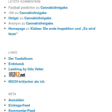
LETZTE KOMMENTARE
Football prediction
zu
Cannabisfreigabe
-thh
zu
Cannabisfreigabe
Holger
zu
Cannabisfreigabe
Anonym
zu
Cannabisfreigabe
Homepage
zu
Kisbee: Die erste Inspektion und „Es wird
teuer“
LINKS
Der Tuedelkram
Erdstueck
Lawblog by Udo Vetter
NOCH kritischer als ich
META
Anmelden
Eintrags-Feed
Kommentar-Feed