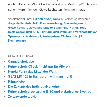
nochmal kurz zu Wort? Und wo war deren Wahlkampf? Ich weiss
schon, warum ich den Gewerkschaften nicht mehr traue.
Veröffentlicht unter
Erkenntnisse
,
Wahlen
|
Verschlagwortet mit
Angestellte
,
Aufschrift
,
Bannerwerbung
,
Bundestagswahl
,
Gewerkschaft
,
Gewerkschaftsversammlung
,
Partei
,
Sozi
,
Sozialabbau
,
SPD
,
SPD-Führung
,
SPD-Wahlkampfveranstaltungen
,
Speerspitze
,
Wahlkampf
,
Weisspelzen
,
Winterschlaf
|
3
Kommentare
LETZTE EINTRÄGE
Cannabisfreigabe
Führerschein-Check (nicht nur für Ältere!)
Honda Forza das Mittel der Wahl.
SEAT MO 125 in Hamburg – will man nicht!
Klimakleber
Die Zukunft des Individualverkehrs
Führerscheinerweiterung B196 und elektrisches Zweirad
Zeitenwende tut Not