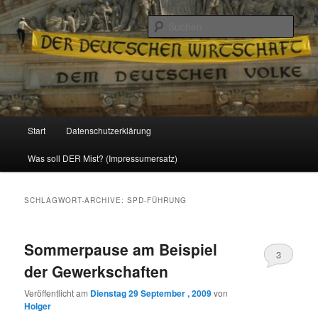
Politik, Wirtschaft, Soziales und Gesellschaft
Such
Reizzentrum
Hauptmenü
Start
Datenschutzerklärung
Zum
Zum
Was soll DER Mist? (Impressumersatz)
Inhalt
sekundären
wechseln
Inhalt
SCHLAGWORT-ARCHIVE:
SPD-FÜHRUNG
wechseln
Sommerpause am Beispiel
3
der Gewerkschaften
Veröffentlicht am
Dienstag 29 September , 2009
von
Holger