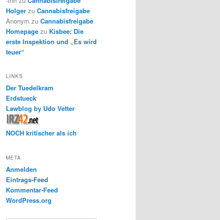
-thh
zu
Cannabisfreigabe
Holger
zu
Cannabisfreigabe
Anonym
zu
Cannabisfreigabe
Homepage
zu
Kisbee: Die
erste Inspektion und „Es wird
teuer“
LINKS
Der Tuedelkram
Erdstueck
Lawblog by Udo Vetter
NOCH kritischer als ich
META
Anmelden
Eintrags-Feed
Kommentar-Feed
WordPress.org