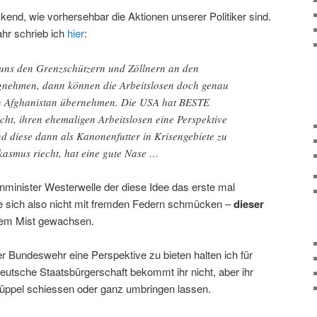
ckend, wie vorhersehbar die Aktionen unserer Politiker sind.
hr schrieb ich
hier
:
uns den Grenzschützern und Zöllnern an den
gnehmen, dann können die Arbeitslosen doch genau
in Afghanistan übernehmen. Die USA hat BESTE
ht, ihren ehemaligen Arbeitslosen eine Perspektive
nd diese dann als Kanonenfutter in Krisengebiete zu
asmus riecht, hat eine gute Nase …
nminister Westerwelle der diese Idee das erste mal
te sich also nicht mit fremden Federn schmücken –
dieser
inem Mist gewachsen.
r Bundeswehr eine Perspektive zu bieten halten ich für
eutsche Staatsbürgerschaft bekommt ihr nicht, aber ihr
rüppel schiessen oder ganz umbringen lassen.