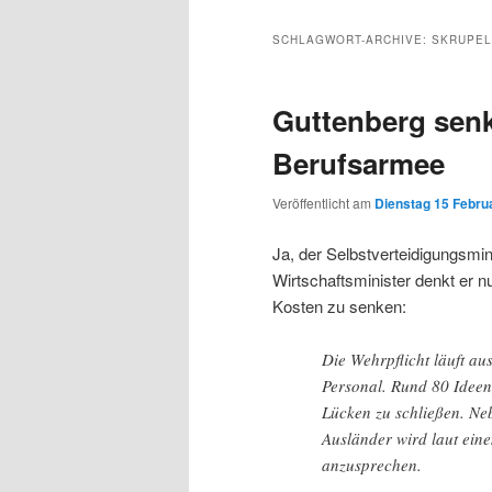
Inhalt
sekundären
SCHLAGWORT-ARCHIVE:
SKRUPEL
wechseln
Inhalt
Guttenberg senk
wechseln
Berufsarmee
Veröffentlicht am
Dienstag 15 Februa
Ja, der Selbstverteidigungsmi
Wirtschaftsminister denkt er n
Kosten zu senken:
Die Wehrpflicht läuft aus
Personal. Rund 80 Ideen
Lücken zu schließen. N
Ausländer wird laut eine
anzusprechen.