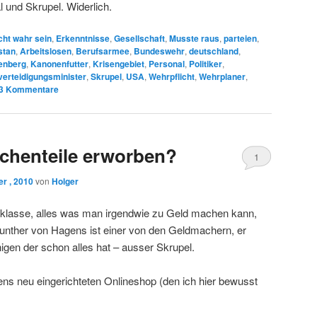
 und Skrupel. Widerlich.
cht wahr sein
,
Erkenntnisse
,
Gesellschaft
,
Musste raus
,
parteien
,
stan
,
Arbeitslosen
,
Berufsarmee
,
Bundeswehr
,
deutschland
,
enberg
,
Kanonenfutter
,
Krisengebiet
,
Personal
,
Politiker
,
verteidigungsminister
,
Skrupel
,
USA
,
Wehrpflicht
,
Wehrplaner
,
3
Kommentare
chenteile erworben?
1
r , 2010
von
Holger
n klasse, alles was man irgendwie zu Geld machen kann,
unther von Hagens ist einer von den Geldmachern, er
nigen der schon alles hat – ausser Skrupel.
ns neu eingerichteten Onlineshop (den ich hier bewusst