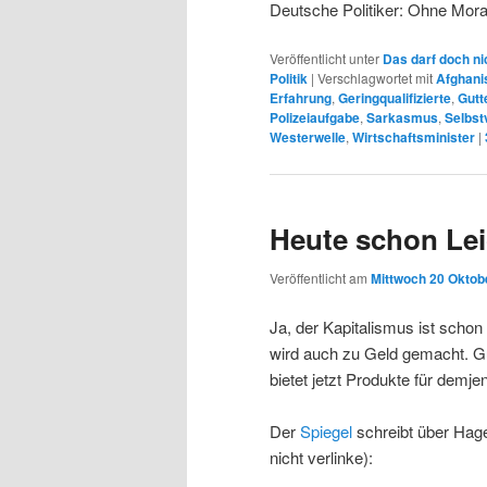
Deutsche Politiker: Ohne Moral
Veröffentlicht unter
Das darf doch ni
Politik
|
Verschlagwortet mit
Afghani
Erfahrung
,
Geringqualifizierte
,
Gutt
Polizeiaufgabe
,
Sarkasmus
,
Selbst
Westerwelle
,
Wirtschaftsminister
|
Heute schon Lei
Veröffentlicht am
Mittwoch 20 Oktobe
Ja, der Kapitalismus ist scho
wird auch zu Geld gemacht. G
bietet jetzt Produkte für demje
Der
Spiegel
schreibt über Hage
nicht verlinke):