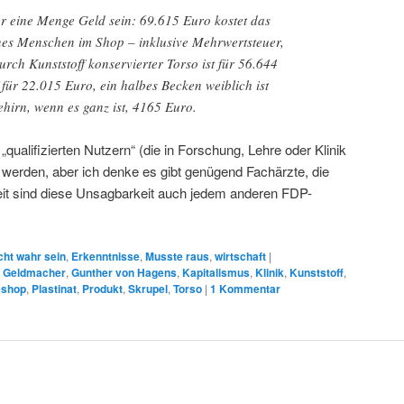
r eine Menge Geld sein: 69.615 Euro kostet das
nes Menschen im Shop – inklusive Mehrwertsteuer,
urch Kunststoff konservierter Torso ist für 56.644
für 22.015 Euro, ein halbes Becken weiblich ist
hirn, wenn es ganz ist, 4165 Euro.
„qualifizierten Nutzern“ (die in Forschung, Lehre oder Klinik
 werden, aber ich denke es gibt genügend Fachärzte, die
eit sind diese Unsagbarkeit auch jedem anderen FDP-
.
cht wahr sein
,
Erkenntnisse
,
Musste raus
,
wirtschaft
|
,
Geldmacher
,
Gunther von Hagens
,
Kapitalismus
,
Klinik
,
Kunststoff
,
eshop
,
Plastinat
,
Produkt
,
Skrupel
,
Torso
|
1
Kommentar