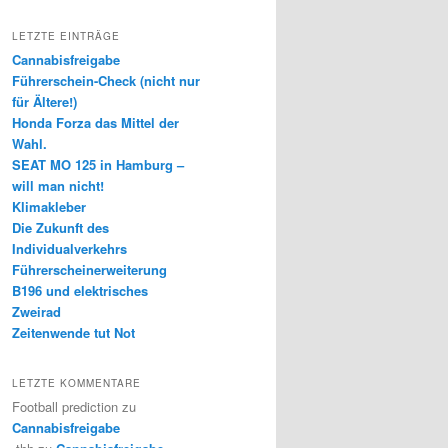
LETZTE EINTRÄGE
Cannabisfreigabe
Führerschein-Check (nicht nur
für Ältere!)
Honda Forza das Mittel der
Wahl.
SEAT MO 125 in Hamburg –
will man nicht!
Klimakleber
Die Zukunft des
Individualverkehrs
Führerscheinerweiterung
B196 und elektrisches
Zweirad
Zeitenwende tut Not
LETZTE KOMMENTARE
Football prediction
zu
Cannabisfreigabe