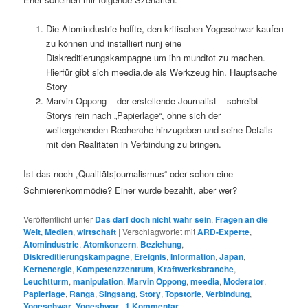
Die Atomindustrie hoffte, den kritischen Yogeschwar kaufen
zu können und installiert nunj eine
Diskreditierungskampagne um ihn mundtot zu machen.
Hierfür gibt sich meedia.de als Werkzeug hin. Hauptsache
Story
Marvin Oppong – der erstellende Journalist – schreibt
Storys rein nach „Papierlage“, ohne sich der
weitergehenden Recherche hinzugeben und seine Details
mit den Realitäten in Verbindung zu bringen.
Ist das noch „Qualitätsjournalismus“ oder schon eine
Schmierenkommödie? Einer wurde bezahlt, aber wer?
Veröffentlicht unter
Das darf doch nicht wahr sein
,
Fragen an die
Welt
,
Medien
,
wirtschaft
|
Verschlagwortet mit
ARD-Experte
,
Atomindustrie
,
Atomkonzern
,
Beziehung
,
Diskreditierungskampagne
,
Ereignis
,
Information
,
Japan
,
Kernenergie
,
Kompetenzzentrum
,
Kraftwerksbranche
,
Leuchtturm
,
manipulation
,
Marvin Oppong
,
meedia
,
Moderator
,
Papierlage
,
Ranga
,
Singsang
,
Story
,
Topstorie
,
Verbindung
,
Yogeschwar
,
Yogeshwar
|
1
Kommentar