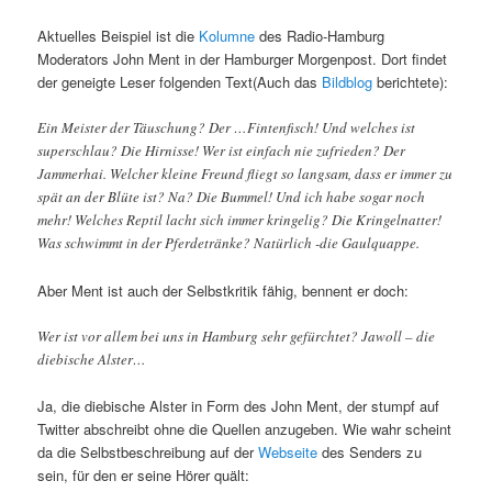
Aktuelles Beispiel ist die
Kolumne
des Radio-Hamburg
Moderators John Ment in der Hamburger Morgenpost. Dort findet
der geneigte Leser folgenden Text(Auch das
Bildblog
berichtete):
Ein Meister der Täuschung? Der …Fintenfisch! Und welches ist
superschlau? Die Hirnisse! Wer ist einfach nie zufrieden? Der
Jammerhai. Welcher kleine Freund fliegt so langsam, dass er immer zu
spät an der Blüte ist? Na? Die Bummel! Und ich habe sogar noch
mehr! Welches Reptil lacht sich immer kringelig? Die Kringelnatter!
Was schwimmt in der Pferdetränke? Natürlich -die Gaulquappe.
Aber Ment ist auch der Selbstkritik fähig, bennent er doch:
Wer ist vor allem bei uns in Hamburg sehr gefürchtet? Jawoll – die
diebische Alster…
Ja, die diebische Alster in Form des John Ment, der stumpf auf
Twitter abschreibt ohne die Quellen anzugeben. Wie wahr scheint
da die Selbstbeschreibung auf der
Webseite
des Senders zu
sein, für den er seine Hörer quält: