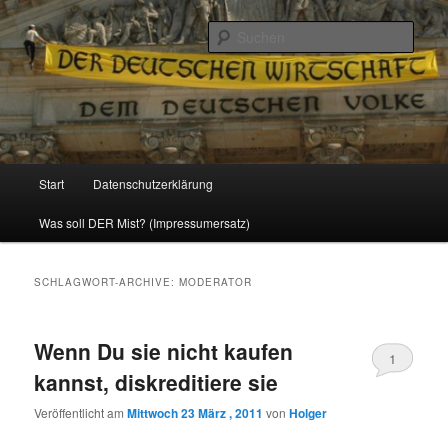
Politik, Wirtschaft, Soziales und Gesellschaft
Such
Reizzentrum
Hauptmenü
Start
Datenschutzerklärung
Zum
Zum
Was soll DER Mist? (Impressumersatz)
Inhalt
sekundären
wechseln
Inhalt
SCHLAGWORT-ARCHIVE:
MODERATOR
wechseln
Wenn Du sie nicht kaufen
1
kannst, diskreditiere sie
Veröffentlicht am
Mittwoch 23 März , 2011
von
Holger