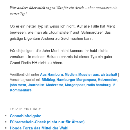
Was andere über mich sagen
Was für ein Arsch – aber ansonsten ein
netter Typ!
Ob er ein netter Typ ist weiss ich nicht. Auf alle Fälle hat Ment
bewiesen, wie man als „Journalisten“ und Schmarotzer, das
geistige Eigentum Anderer zu Geld machen kann.
Für diejenigen, die John Ment nicht kennen: Ihr habt nichts
versäumt. In meinem Bekanntenkreis ist dieser Typ ein guter
Grund Radio-HH nicht zu hören.
Veröffentlicht unter
Aus Hamburg
,
Medien
,
Musste raus
,
wirtschaft
|
Verschlagwortet mit
Bildblog
,
Hamburger Morgenpost
,
Holzmedien
,
john ment
,
Journalist
,
Moderator
,
Morgenpost
,
radio hamburg
|
2
Kommentare
LETZTE EINTRÄGE
Cannabisfreigabe
Führerschein-Check (nicht nur für Ältere!)
Honda Forza das Mittel der Wahl.