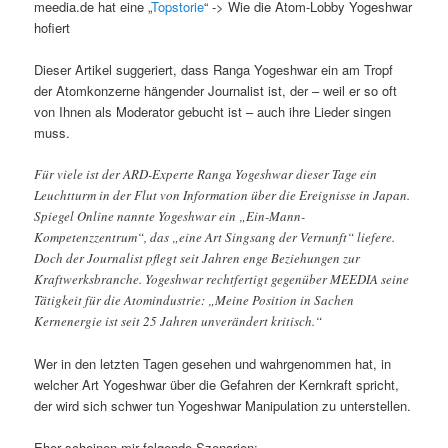
meedia.de hat eine „
Topstorie
“ -> Wie die Atom-Lobby Yogeshwar
hofiert
Dieser Artikel suggeriert, dass Ranga Yogeshwar ein am Tropf
der Atomkonzerne hängender Journalist ist, der – weil er so oft
von Ihnen als Moderator gebucht ist – auch ihre Lieder singen
muss.
Für viele ist der ARD-Experte Ranga Yogeshwar dieser Tage ein
Leuchtturm in der Flut von Information über die Ereignisse in Japan.
Spiegel Online nannte Yogeshwar ein „Ein-Mann-
Kompetenzzentrum“, das „eine Art Singsang der Vernunft“ liefere.
Doch der Journalist pflegt seit Jahren enge Beziehungen zur
Kraftwerksbranche. Yogeshwar rechtfertigt gegenüber MEEDIA seine
Tätigkeit für die Atomindustrie: „Meine Position in Sachen
Kernenergie ist seit 25 Jahren unverändert kritisch.“
Wer in den letzten Tagen gesehen und wahrgenommen hat, in
welcher Art Yogeshwar über die Gefahren der Kernkraft spricht,
der wird sich schwer tun Yogeshwar Manipulation zu unterstellen.
Eher scheinen mir folgende Szenarien: