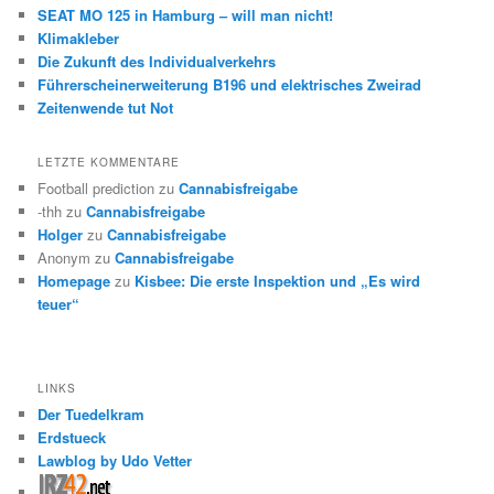
SEAT MO 125 in Hamburg – will man nicht!
Klimakleber
Die Zukunft des Individualverkehrs
Führerscheinerweiterung B196 und elektrisches Zweirad
Zeitenwende tut Not
LETZTE KOMMENTARE
Football prediction
zu
Cannabisfreigabe
-thh
zu
Cannabisfreigabe
Holger
zu
Cannabisfreigabe
Anonym
zu
Cannabisfreigabe
Homepage
zu
Kisbee: Die erste Inspektion und „Es wird
teuer“
LINKS
Der Tuedelkram
Erdstueck
Lawblog by Udo Vetter