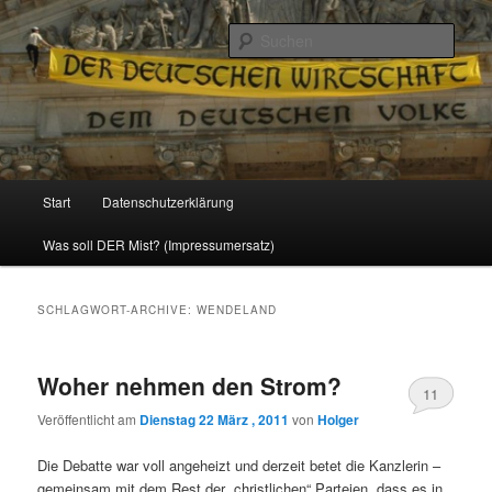
Politik, Wirtschaft, Soziales und Gesellschaft
Such
Reizzentrum
Hauptmenü
Start
Datenschutzerklärung
Zum
Zum
Was soll DER Mist? (Impressumersatz)
Inhalt
sekundären
wechseln
Inhalt
SCHLAGWORT-ARCHIVE:
WENDELAND
wechseln
Woher nehmen den Strom?
11
Veröffentlicht am
Dienstag 22 März , 2011
von
Holger
Die Debatte war voll angeheizt und derzeit betet die Kanzlerin –
gemeinsam mit dem Rest der „christlichen“ Parteien, dass es in