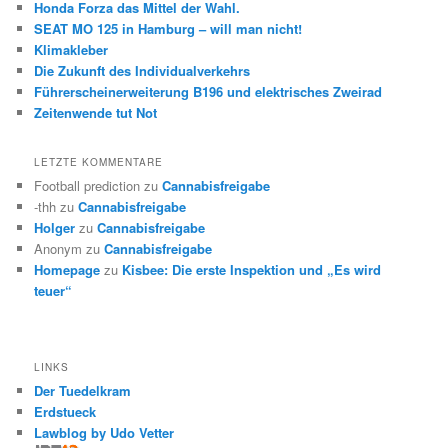
Honda Forza das Mittel der Wahl.
SEAT MO 125 in Hamburg – will man nicht!
Klimakleber
Die Zukunft des Individualverkehrs
Führerscheinerweiterung B196 und elektrisches Zweirad
Zeitenwende tut Not
LETZTE KOMMENTARE
Football prediction
zu
Cannabisfreigabe
-thh
zu
Cannabisfreigabe
Holger
zu
Cannabisfreigabe
Anonym
zu
Cannabisfreigabe
Homepage
zu
Kisbee: Die erste Inspektion und „Es wird
teuer“
LINKS
Der Tuedelkram
Erdstueck
Lawblog by Udo Vetter