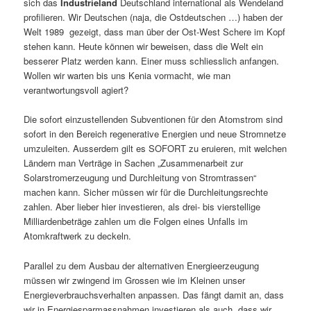
sich das
Industrieland
Deutschland international als Wendeland
profilieren. Wir Deutschen (naja, die Ostdeutschen …) haben der
Welt 1989 gezeigt, dass man über der Ost-West Schere im Kopf
stehen kann. Heute können wir beweisen, dass die Welt ein
besserer Platz werden kann. Einer muss schliesslich anfangen.
Wollen wir warten bis uns Kenia vormacht, wie man
verantwortungsvoll agiert?
Die sofort einzustellenden Subventionen für den Atomstrom sind
sofort in den Bereich regenerative Energien und neue Stromnetze
umzuleiten. Ausserdem gilt es SOFORT zu eruieren, mit welchen
Ländern man Verträge in Sachen „Zusammenarbeit zur
Solarstromerzeugung und Durchleitung von Stromtrassen“
machen kann. Sicher müssen wir für die Durchleitungsrechte
zahlen. Aber lieber hier investieren, als drei- bis vierstellige
Milliardenbeträge zahlen um die Folgen eines Unfalls im
Atomkraftwerk zu deckeln.
Parallel zu dem Ausbau der alternativen Energieerzeugung
müssen wir zwingend im Grossen wie im Kleinen unser
Energieverbrauchsverhalten anpassen. Das fängt damit an, dass
wir in Energiesparmassnahmen investieren als auch, dass wir