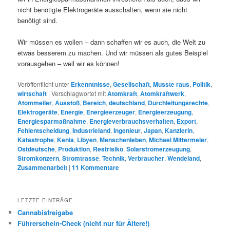
nicht benötigte Elektrogeräte ausschalten, wenn sie nicht
benötigt sind.
Wir müssen es wollen – dann schaffen wir es auch, die Welt zu
etwas besserem zu machen. Und wir müssen als gutes Beispiel
vorausgehen – weil wir es können!
Veröffentlicht unter
Erkenntnisse
,
Gesellschaft
,
Musste raus
,
Politik
,
wirtschaft
|
Verschlagwortet mit
Atomkraft
,
Atomkraftwerk
,
Atommeiler
,
Ausstoß
,
Bereich
,
deutschland
,
Durchleitungsrechte
,
Elektrogeräte
,
Energie
,
Energieerzeuger
,
Energieerzeugung
,
Energiesparmaßnahme
,
Energieverbrauchsverhalten
,
Export
,
Fehlentscheidung
,
Industrieland
,
Ingenieur
,
Japan
,
Kanzlerin
,
Katastrophe
,
Kenia
,
Libyen
,
Menschenleben
,
Michael Mittermeier
,
Ostdeutsche
,
Produktion
,
Restrisiko
,
Solarstromerzeugung
,
Stromkonzern
,
Stromtrasse
,
Technik
,
Verbraucher
,
Wendeland
,
Zusammenarbeit
|
11
Kommentare
LETZTE EINTRÄGE
Cannabisfreigabe
Führerschein-Check (nicht nur für Ältere!)