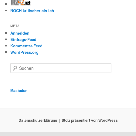
NOCH kritischer als ich
META
Anmelden
Eintrags-Feed
Kommentar-Feed
WordPress.org
S
u
c
h
e
Mastodon
n
Datenschutzerklärung
Stolz präsentiert von WordPress